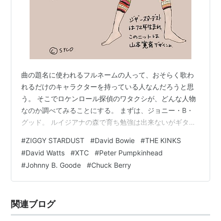
曲の題名に使われるフルネームの人って、おそらく歌わ
れるだけのキャラクターを持っている人なんだろうと思
う。 そこでロケンロール探偵のワタクシが、どんな人物
なのか調べてみることにする。 まずは、ジョニー・B・
グッド。 ルイジアナの森で育ち勉強は出来ないがギター
だけは神童級で、将来絶対デカくなると期待された田舎
#
ZIGGY STARDUST
#
David Bowie
#
THE KINKS
の少年だ。 ジョニー・B・グッドとはチャック・ベリー
#
David Watts
#
XTC
#
Peter Pumpkinhead
ご本人と重なるけど、ウィキによると彼のバンドのピア
#
Johnny B. Goode
#
Chuck Berry
ニストのジョニー・ジョンソンにヒントを得たと言って
いる。 改めてこの曲聞いてみるとピアノも凄いんだ。
Johnny B. Goode / Chuck Berry (1955) 南に下ったルイ
関連ブログ
ジ…