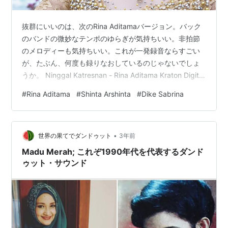
抜群にいいのは、次のRina Aditamaバージョン。バック
のバンドの微妙なテンポのゆらぎが気持ちいい。非拍節
のメロディーも気持ちいい。これが一発録音ならすごい
が、たぶん、何度も録りなおしているのじゃないでしょ
うか。 Ninggal Katresnan - Rina Aditama Kraton Digital
より 590,995 views Premiered on 21 Aug 2022
#
Rina Aditama
#
Shinta Arshinta
#
Dike Sabrina
www.youtube.com サブスク、ストリーミングでも聴け
ます、Apple Musicよりキャプチャ 次はライブの現場の
一例。微妙なニュアンスなんてどこの世界ってな感じの
•
ラフなライブ。調子っパズレ…
世界の果てでダンドゥット
3年前
Madu Merah; これぞ1990年代を代表するダンド
ゥット・サウンド