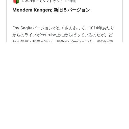
•
世界の果てでダンドゥット
3年前
Mendem Kangen; 新旧５バージョン
Eny Sagitaバージョンがたくさんあって、1014年あたり
からのライブがYoutube上に散らばっているのだが、ど
れも音質・映像が悪い。最近のバージョンを。歌詞は恋
人に捨てられた傷心を歌ったもので、下のビデオは英語
の機械翻訳が出てくるので参考にしてください。 Eny
Sagita - Mendhem Kangen ENY'S PRODUCTION
#
Eny Sagita
#
Tasya Rosmala
#
Suliana