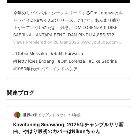
今年のリバイバル・シーンをリードするOm Lorenzaとキ
ャワイイDikaちゃんのリリース。だけど、あんまり盛り
上がっていないのだよ、残念。 OM LORENZA ft DIKE
SABRINA - ANTARA BENCI DAN RINDU 4,856,672
views Premiered on 28 Mar 2025 www.youtube.com オ
リジナルは次。ヘビーな歌い方が席巻した1980年代の
#
Obbie Messakh
#
Ratih Purwasih
中、キュートなアイドル系歌手Ratih Purwasihのよるヒ
#
Hetty Koes Endang
#
Om Lorenza
#
Dike Sabrina
ット。こういうしょぼい画質のものしか残っていないの
#
1980年代ポップ・インドネシア
が残念。 Ratih Purwasih - Antara Benci …
関連ブログ
•
世界の果てでダンドゥット
1年前
Kawitaning Sinawang; 2025年チャンプルサリ新
曲、やはり最初のカバーはNikenちゃん