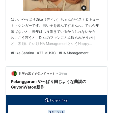
はい、やっぱりDike（ディカ）ちゃんがベスト＆キュー
ト・シンガーです。若い子を選んですまんね。でも今年
選ばないと、来年はもう飽きているかもしれないから
ね。こう言うと、Dikaのファンにぶん殴られそうだけ
ど。素顔に近い顔 HA ManagementというHappy
Asmaraのマネージメント会社に所属しているらしい。そ
#
Dike Sabrina
#
77 MUSIC
#
HA Management
の結果、Happy嬢関係のレーベル、バンドと共演が多
く、得をしている。次は先輩Happyとデュエット。バン
ドは全盛期のVia Vallenを支えたOm Sera。「あたいの人
•
気レベルに来るのは、当分ないから、安心して使ってや
世界の果てでダンドゥット
3年前
るぜえ」と、Happyが思っているかどうか知らないけ
Pelanggaran; やっぱり同じような曲調の
ど…
GuyonWaton新作