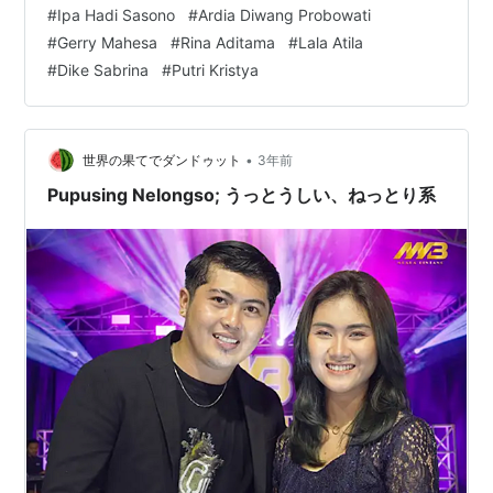
もあり。776,998 views 29 Jul 2018 Ipa Hadi Sasono -
#
Ipa Hadi Sasono
#
Ardia Diwang Probowati
YouTube www.youtube.com Nella Kharismaバージョン
#
Gerry Mahesa
#
Rina Aditama
#
Lala Atila
が一番の再生数だと思っていたら、次のが一番だった。
#
Dike Sabrina
#
Putri Kristya
Ardia Diwang Probowati …
•
世界の果てでダンドゥット
3年前
Pupusing Nelongso; うっとうしい、ねっとり系