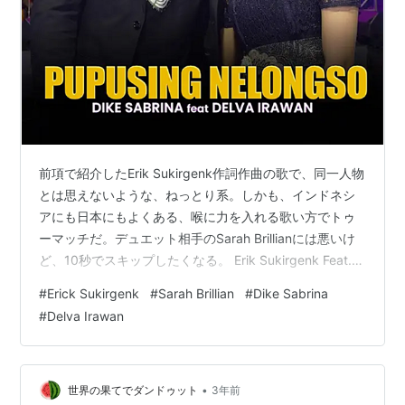
前項で紹介したErik Sukirgenk作詞作曲の歌で、同一人物
とは思えないような、ねっとり系。しかも、インドネシ
アにも日本にもよくある、喉に力を入れる歌い方でトゥ
ーマッチだ。デュエット相手のSarah Brillianには悪いけ
ど、10秒でスキップしたくなる。 Erik Sukirgenk Feat.
Sarah Brillian - Pupusing Nelongso 304,841 views 14
#
Erick Sukirgenk
#
Sarah Brillian
#
Dike Sabrina
Jun 2017 www.youtube.com それをDike Sabrianが２バ
#
Delva Irawan
ージョンもカバーしているのだ。しかも、デュエットの
相手は今年のゴシップの中心Delva Irawan。…
•
世界の果てでダンドゥット
3年前