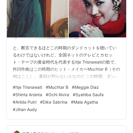
と、断言できるほどこの時期のダンドゥットを聴いてい
るわけではないけれど。全国ネットのテレビとカセッ
ト・テープの黄金時代を代表するItje Trisnawatiの歌で、
作詞作曲はこの時期のヒット・メイカーMuchtar B（その
例はここ）。 素顔が判らない人なのだ この時期、ダンド
ゥットはインドネシア全域で聴かれるようになり、中間
#
Itje Trisnawati
#
Muchtar B
#
Meggie Diaz
層/中流階層にも認められるジャンルになった……と分析
#
Shinta Arsinta
#
Ochi Alvira
#
Syahiba Saufa
されている。実際は「ダンドゥットなんて、田舎者のワ
#
Arlida Putri
#
Dike Sabrina
#
Mala Agatha
ンパターンンな下品な歌」というイメージが、ジャカル
#
Jihan Audy
タあたりの都会では支配的であった。もっとも、そんな
ふうにけなす人たちにもダンドゥットのサウンドは届く
ようになったとも言…