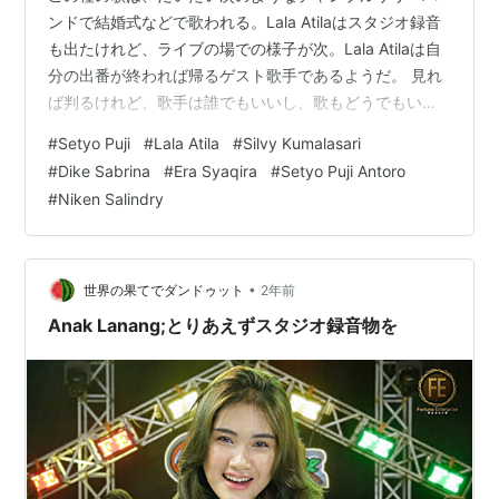
ンドで結婚式などで歌われる。Lala Atilaはスタジオ録音
も出たけれど、ライブの場での様子が次。Lala Atilaは自
分の出番が終われば帰るゲスト歌手であるようだ。 見れ
ば判るけれど、歌手は誰でもいいし、歌もどうでもいい
のです。かなり規模の大きい結婚祝いだ。 Masok Puol..!
#
Setyo Puji
#
Lala Atila
#
Silvy Kumalasari
KAWITANING SINAWANG Cover Lala Atila | JOSSE
#
Dike Sabrina
#
Era Syaqira
#
Setyo Puji Antoro
MUSIC 7,686 views 2 Jun 2025 www.youtube.com メ
#
Niken Salindry
ロディ・ラインがつかみにくい歌で、TikTokでバズって
いるのは、歌詞のリ…
•
世界の果てでダンドゥット
2年前
Anak Lanang;とりあえずスタジオ録音物を