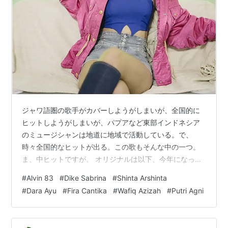
ジャワ語圏の歌手がカバーしようがしまいが、全国的に
ヒットしようがしまいが、パプアなど東部インドネシア
のミュージシャンは地道に地域で活動している。で、
時々全国的なヒットが出る。この歌もそんな中の一つ。
ま、中ヒットですが。 オリジナルは以下、今年になって
開設したAlvin83 - YouTube Alvin83 X Do-Nal X
#
Alvin 83
#
Dike Sabrina
#
Shinta Arshinta
Michael83 X Jeremy - TANIA 16,617,383 views 19 Mar
#
Dara Ayu
#
Fira Cantika
#
Wafiq Azizah
#
Putri Agni
2023 www.youtube.com もちろん、レゲトンのリズムと
は微妙に違うと思うが、かなり意識しているのではない
かな。チープな打ち込み（DTM）で、手作りの素…