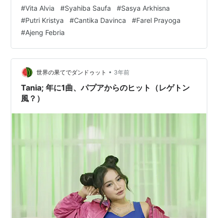
2,639,766 views Premiered on 14 Jan 2024
#
Vita Alvia
#
Syahiba Saufa
#
Sasya Arkhisna
www.youtube.com Dike Sabrinaは他にもソロバージョ
#
Putri Kristya
#
Cantika Davinca
#
Farel Prayoga
ンはある。けど、もう一つのものを。 DIKE SABRINA -
#
Ajeng Febria
ANAK LANANG |…
•
世界の果てでダンドゥット
3年前
Tania; 年に1曲、パプアからのヒット（レゲトン
風？）