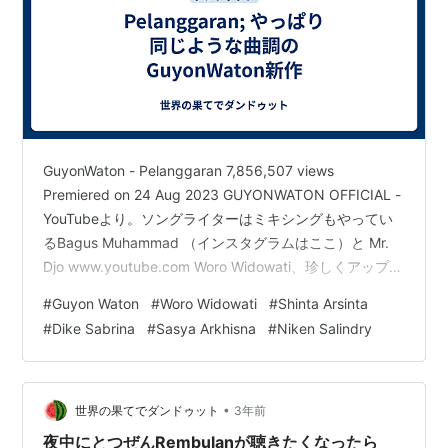
GuyonWaton - Pelanggaran 7,856,507 views
Premiered on 24 Aug 2023 GUYONWATON OFFICIAL -
YouTubeより。ソングライターはミキシングもやってい
るBagus Muhammad （インスタグラムはここ）と Mr.
Djo www.youtube.com Woro Widowati、珍しくアップテ
ンポのスカで。 PELANGGARAN - WORO WIDOWATI
#
Guyon Waton
#
Woro Widowati
#
Shinta Arsinta
KOBAR PRAGITA MUSIK 27,733 views Premiered on 4
#
Dike Sabrina
#
Sasya Arkhisna
#
Niken Salindry
Oct 2023 www.youtube.com …
•
世界の果てでダンドゥット
3年前
夜中にとつぜんRembulanが聴きたくなったら