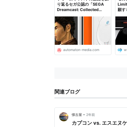
り返るセガ公認の「SEGA
Lim
Dreamcast: Collected
願す
Works」が制作中。未公開
2万超
資料や関係者インタビューな
国内
どを収録 - AUTOMATON
automaton-media.com
w
関連ブログ
•
懐古屋
2年前
カプコン vs. エスエヌケー 2