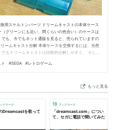
換用スケルトンパーツ ドリームキャストの本体ケース
ー（グリーンにも近い、間くらいの色合い）のケースは
 でも、今でもネット通販を見ると、売られていますの
 ドリームキャスト分解 本体ケースを交換するには、当然
 でもドリームキャストは比較的分解しやすく、 そし
十字ネジのみなので お家にあるプラスドライバーで分
スト
#
SEGA
#
レトロゲーム
順は、動画を見てくれると嬉しいです。 ドリームキャス
ドリキャスから、ス…
もっと見る
18
ックマーク
ブックマーク
Dreamcastを歌って
「dreamcast.com」につい
て、セガに電話で聞いてみた