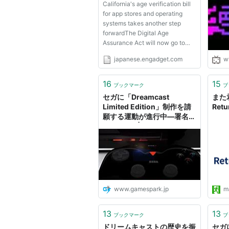
California's age verification bill
Engadget Japanese
for app stores and operating
systems takes another step
forwardThe Digital Age
Assurance Act will now go to
Governor Gavin Newsom.
japanese.engadget.com
w
Roblox hit with wrongful death
lawsuit following a teen player's
suicideAccording to The New
16
15
ブックマーク
ブ
York Times, a mother has taken
セガに「Dreamcast
また君
legal a...
Limited Edition」制作を請
Retu
願する運動が進行中―署名数
2万超える | Game*Spark -
国内・海外ゲーム情報サイト
www.gamespark.jp
m
13
13
ブックマーク
ブ
ドリームキャストの歴史を振
セガに