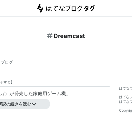
Dreamcast
連ブログ
ゃすと
】
はてな
ガ）が発売した家庭用ゲーム機。
はてな
ト
」を参照。
はてな
解説の続きを読む
Copyrig