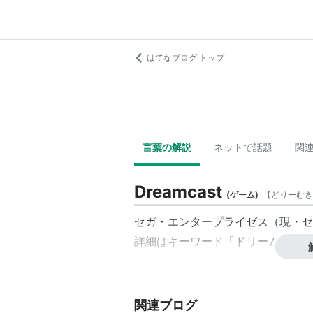
はてなブログ トップ
言葉の解説
ネットで話題
関
Dreamcast
(
ゲーム
)
【
どりーむき
セガ・エンタープライゼス（現・セ
詳細はキーワード「
ドリームキャス
関連ブログ