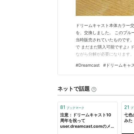
ドリームキャスト本体カラー交
を、交換しました。 このブル
当時販売されていたものです。
で まだまだ購入可能ですよ♪
ながら分解が必要になります。
て、専用のネジもない、普通の
#
Dreamcast
#
ドリームキャ
解が可能です。 細かな分解手
トシェル交換 白色のノーマル
ネットで話題
81
21
ブックマーク
ブ
注意：ドリームキャスト10
七色の
周年を祝って
みた
user.dreamcast.comのメ
ールアドレスを発行 -