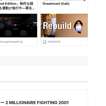
emulat...
ited Edition」制作を請
Dreamcast (hak)
る運動が進行中―署名数
える | Game*Spark -
・海外ゲーム情報サイト
ww.gamespark.jp
rebuild.fm
 MILLIONAIRE FIGHTING 2001