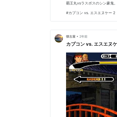
覇王丸vsラスボスのシン豪鬼
#
カプコン vs. エスエヌケー 2
•
懐古屋
2年前
カプコン vs. エスエヌケー 