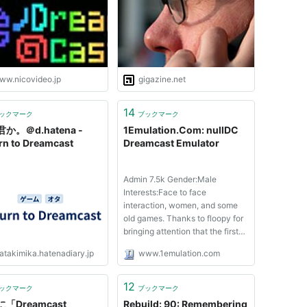
ww.nicovideo.jp
gigazine.net
14
ックマーク
ブックマーク
か。＠d.hatena -
1Emulation.Com: nullDC
rn to Dreamcast
Dreamcast Emulator
Admin 7.5k Gender:Male
Interests:Face to face
interaction, women, and some
old games. Thanks to floopy for
bringing attention that the first
public beta for the latest and
atakimika.hatenadiary.jp
www.1emulation.com
greatest Dreamcast emulator,
nullDC, has been released. Here
is what drkIIRaziel has to say at
12
ックマーク
ブックマーク
emuforums regarding the
「Dreamcast
Rebuild: 90: Remembering