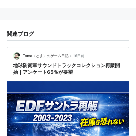
ーズに登場する地球防衛軍(Earth Defence Force)の略
称。
プレイヤーはこのEDFの一員となって、侵略者から地球
を守るために戦うことになる。
関連ブログ
•
Toma（とま）のゲーム日記
16日前
また、シリーズ各作品の略称にも用いられる。
地球防衛軍サウンドトラックコレクション再販開
始｜アンケート65％が要望
「THE 地球防衛軍」 ＝ EDF1
「THE 地球防衛軍2」 ＝ EDF2
「地球防衛軍3」 ＝ EDF3
「
地球防衛軍4
」 ＝ EDF4
「THE 地球防衛軍 タクティクス」＝ EDFT