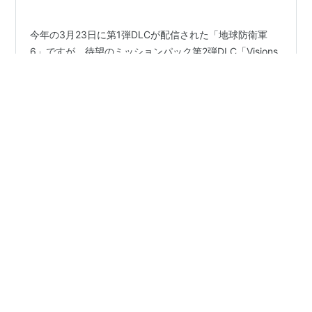
Malice」(ビジョンズ オブ マリス)が登場！
今年の3月23日に第1弾DLCが配信された「地球防衛軍
6」ですが、待望のミッションパック第2弾DLC「Visions
of Malice」の詳細が発表されました！ 前回の第1弾
DLC「Lost Days」は地球防衛軍5に繋がる前日譚として
構成され、新たな侵略生物やエイリアンが登場しました
が、今回はEDFの戦略情報部が開発した最新AI「
#
EDF
#
EDF6
#
DLC
Malice(マリス)」が作り出すシュミレーターの世界のミッ
ションとなります。つまり仮想空間での戦闘になるとい