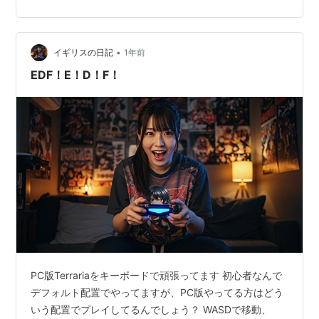
いるEDFの初代、始祖、創始者、Legend 元々2をやりた
くて探したんですが見つからなくて、代わりに見つけた
初代を昨日購入したのでれっつぷれい ぶっちゃけ2をや
った事あるので「こ…
•
イギリスの日記
1年前
EDF！E！D！F！
PC版Terrariaをキーボードで頑張ってます 初心者なんで
デフォルト配置でやってますが、PC版やってる方はどう
いう配置でプレイしてるんでしょう？ WASDで移動、