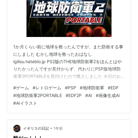
1か月くらい前に地球を救ったんですが、また防衛する事
にしました むかし地球を救ったおはなし
igilisu.hateblo.jp PS2版のTHE地球防衛軍2をほんとはや
りたかったんですが見付からず、代わりにPSP版地球防
衛軍2PORTABLEを見付けたので購入しました 今日のお
買い物.hack//Link地球防衛軍2 PORTABLELinkは限定版
#
ゲーム
#
レトロゲーム
#
PSP
#
地球防衛軍
#
EDF
持ってますが安かったのでこっちのVerも買ってみました
#
地球防衛軍2PORTABLE
#
EDF2P
#
AI
#
画像生成AI
EDF2PはPS2の方を探してましたがPSP版しか見つから
#
AIイラスト
なかったのでこっちを購入 どちらも300円でした#レト
ロゲーム pic.twitter.com/H0uGaz5CNU — イギリス (…
•
イギリスの日記
1年前
酸だー！！！