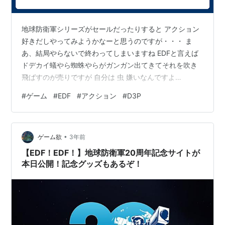
地球防衛軍シリーズがセールだったりすると アクション
好きだしやってみようかなーと思うのですが・・・ ま
あ、結局やらないで終わってしまいますね EDFと言えば
ドデカイ蟻やら蜘蛛やらがガンガン出てきてそれを吹き
飛ばすのが売りですが 自分は 虫 嫌いなんですよ
ね・・・ 昔の低画質なら問題にならなかったレベルです
#
ゲーム
#
EDF
#
アクション
#
D3P
が 最近の作品はそっちのクォリティも上がってるみたい
で なんというか敵だけ画質を下げたりデフォルメ化する
システムがあったらいいのに 最近海外のゲームではそう
•
いう設定が存在するゲームが出てきてる見たいですし そ
ゲーム欲
3年前
ういう理由でプレイしてない人はそれなりに居そうなの
【EDF！EDF！】地球防衛軍20周年記念サイトが
で 裾野を広げる意味でも実装しても良…
本日公開！記念グッズもあるぞ！