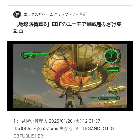
か？ 本記事では、シリーズの原点から最新作『デジボク
•
地球防衛軍2』まで、その発売の歴史と進化の軌跡を徹底
エックス神ゲームクリップ
7ヶ月前
解説します。 「名前は聞いたことあるけど、どれから遊
【地球防衛軍6】EDFのユーモア満載悪ふざけ集
べばいいの？」「最新作と過去作で何が違…
動画
1： 見習い管理人 2026/01/20 (火) 12:31:37
ID:r696uf7q2jn57pmc 曲がなつい © SANDLOT ©
D3PUBLISHER