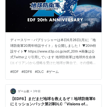
ディースリー・パブリッシャーは本日6月26日(月)に「地
球防衛軍20周年特設サイト」を公開しました！ ▼20th特
設サイト▼ https://www.d3p.co.jp/edf_20th ※画像は公
式Twitterより引用しています 地球防衛軍は地球外生命体
(エイリアン)から侵略を受けた地球が舞台で、その侵略か
ら地球を守るべく地球防衛軍(EDF)の隊員となって大量の
#
EDF
#
EDF6
#
DLC
#
ゲーム
巨大生物や機械兵器と戦うTPSのアクションゲーム。
2003年6月23日に第一作品目の「THE 地球防衛軍」が発
売されて今日で20周年という記念すべき日に過去の歴史
•
を辿れる特設サイトがオープンしたのは、ファンにとっ
ゲーム欲
3年前
ては嬉しいですよね…
【EDF6】まだまだ地球を救えるぞ！地球防衛軍6
にミッションパック第2弾DLC「Visions of