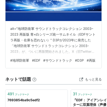
alt="地球防衛軍 サウンドトラックコレクション 2003–
2023 再販版 青×白シリーズ統一サムネイル（EDFサント
ラ再販・在庫を恐れない）" D3Pが2023年に発売した
「地球防衛軍 サウンドトラックコレクション 2003-
2023」が、ついに再販開始されました。X（旧Twitter）
で実施されたアンケートでは「よく聞こえない、繰り返
#
地球防衛軍
#
EDF
#
サウンドトラック
#
D3P
#
再販
せ」を含む約65％が“再補給を要請”。その声に応える形
で、D3Pは在庫を恐れず再販を決定しました。 この記事
でわかること 地球防衛軍サウンドトラックコレクション
ネットで話題
もっと見る
再販の背景 アンケート結果（約65％が再補給希望） セ
ット内容と商品仕様（2003〜2023の全…
491
31
ブックマーク
ブックマーク
7693854ba9c5edf2
『EDF： アイアンレ
ターに双葉理保（声優