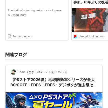
参加。10年ぶりの復
【TGS2018】 - 電
The thrill of spinning reels in a slot game
is...Read More
1onlycoin.com
dengekionline.com
関連ブログ
•
Toma（とま）のゲーム日記
22日前
【PSストア2026夏】地球防衛軍シリーズが最大
80％OFF！EDF6・EDF5・デジボクが過去級セー
ル（7/15〜7/29）