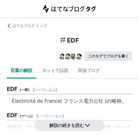
はてなブログ トップ
EDF
このタグでブログを書く
言葉の解説
ネットで話題
関連ブログ
EDF
(
一般
)
【
いーでぃえふ
】
Électricité de France( フランス電力公社 )の略称。
EDF
(
ゲーム
)
【
いーでぃーえふ
】
解説の続きを読む
発売元：ディースリー・パブリッシャー、開発：サンド
ロットによるコンピュータゲーム、『地球防衛軍』シリ