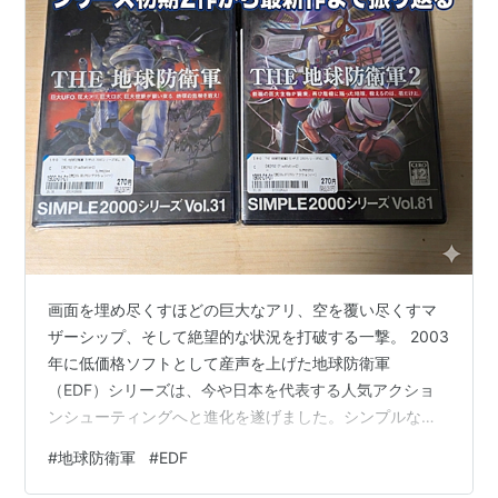
画面を埋め尽くすほどの巨大なアリ、空を覆い尽くすマ
ザーシップ、そして絶望的な状況を打破する一撃。 2003
年に低価格ソフトとして産声を上げた地球防衛軍
（EDF）シリーズは、今や日本を代表する人気アクショ
ンシューティングへと進化を遂げました。シンプルなが
らも中毒性の高いゲーム性と、仲間と共に叫ぶ「EDF!」
#
地球防衛軍
#
EDF
の掛け声。なぜこのシリーズは、20年以上にわたって多
くの隊員（プレイヤー）を熱狂させ続けるのでしょう