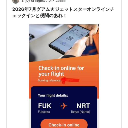
•
どちらが安いか シリーズ初心者におすすめの買い方
Enjoy ur flight&trip!
25日前
2026年7月グアム★ジェットスターオンラインチ
ェックインと税関のあれ！