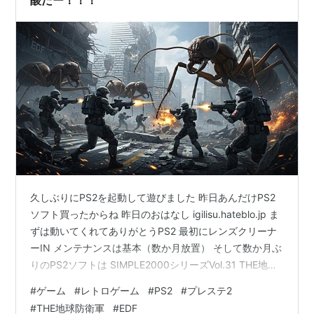
久しぶりにPS2を起動して遊びました 昨日あんだけPS2
ソフト買ったからね 昨日のおはなし igilisu.hateblo.jp ま
ずは動いてくれてありがとうPS2 最初にレンズクリーナ
ーIN メンテナンスは基本（数か月放置） そして数か月ぶ
りのPS2ソフトは SIMPLE2000シリーズVol.31 THE地球
防衛軍 昔作ったイメージ画像 公式サイト
#
ゲーム
#
レトロゲーム
#
PS2
#
プレステ2
www.d3p.co.jp 今もシリーズが続いてスピンオフも出て
#
THE地球防衛軍
#
EDF