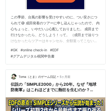
この季節、台風の影響を受けやすいのに、つい安さにつ
られて😅 成田発着のツアーに申し込んじゃったので、 内
心ちょっと、いやだいぶ心配しておりました。 成田まで
行けなかったら、どうしよう！って。 （成田まで辿りつ
けなかったらツアーはキャンセル、全額返ってこないで
しょう・・・多分） ありがたいことに台風🌀の心配をし
#
GK
#
online check-in
#
EDF
なくても大丈夫そうです。 ジェットスターonline check-
#
グアムデジタル税関申告書
in グアムデジタル税関申告書 ジェットスターonline
check-in 明日は夜、会社帰りに福岡空港へ行き、成田ま
で✈️ そんな前日、まずはCheck-in online。 メールが来て
たので、チェックインしました。 …
•
Toma（とま）のゲーム日記
5ヶ月前
伝説の「SIMPLE2000」から20年。なぜ『地球
防衛軍』はこれほどまでに熱狂を生むのか？
【EDFヒストリー】