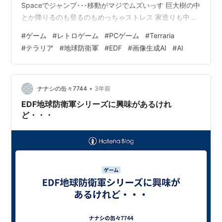
Spaceでジャンプ･･･移動がマジでムズいっす 巨大樹の中
とか降りるのも登るのもめっちゃストレス 家造りも中々
難易度高め 何かズレるんですよね PC版の動画を見てた
#
ゲーム
#
レトロゲーム
#
PCゲーム
#
Terraria
ら何であんなにサクサク移動、ポンポン制作、ザクザク
#
テラリア
#
地球防衛軍
#
EDF
#
画像生成AI
#
AI
戦闘できるのか不思議です そんなTerrariaを動画を見な
がら遊んでるんですが、自動再生で地球防衛軍3の動画が
流れてきて懐かしくなって久しぶりにXBOX360を出して
遊んでみました 無駄に2台持ってる360 初代は友…
•
ナナシの缶々7744
3年前
EDF地球防衛軍シリーズに興味があるけれ
ど・・・