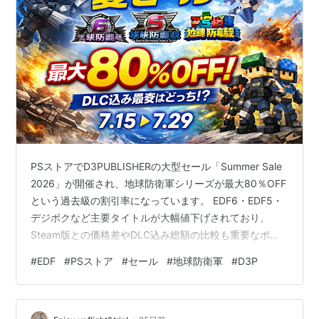
PSストアでD3PUBLISHERの大型セール「Summer Sale
2026」が開催され、地球防衛軍シリーズが最大80％OFF
という過去級の割引率になっています。 EDF6・EDF5・
デジボクなど主要タイトルが大幅値下げされており、
Steam版との価格差やDLC込み総額の比較も重要なポイ
ントになります。 この記事でわかること PSストア版
#
EDF
#
PSストア
#
セール
#
地球防衛軍
#
D3P
「地球防衛軍」シリーズの最新セール価格（2026年7
月） 各タイトルの割引率・通常価格との比較 Steam版と
の価格差（本体＋DLC込み） EDF5・EDF4.1は“完全版”で