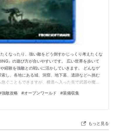
めたくなったり、強い敵をどう倒すかじっくり考えたくな
 RING』の遊び方が合いやすいです。 広い世界を歩いて
や経験を強敵との戦いに活かしていきます。 どんなゲ
探索し、各地にある城、洞窟、地下墓、遺跡などへ挑む
地へ急ぐこともできますが、横道へ入った先で武器や魔
出会うことがあります。寄り道がそのまま冒険の中心にな
#
強敵攻略
#
オープンワールド
#
装備収集
 遠くに見える塔や建物へ実際に向かえることが多く、景
す。地形を眺めな…
もっと見る