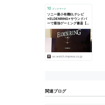
10
ブックマーク
ソニー最小有機ELテレビ
×ELDENRING×サウンドバ
ーで最強ゲーミング書斎【鳥
居一豊の「良作×良品」】
av.watch.impress.co.jp
関連ブログ