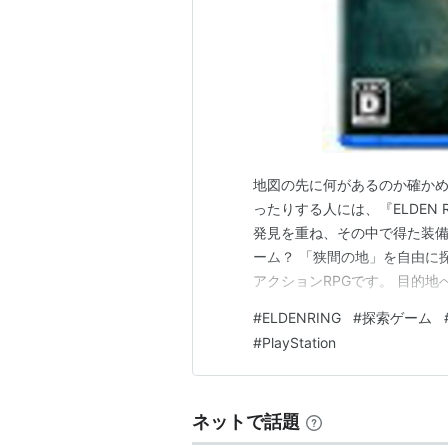
地図の先に何があるのか確か
ったりする人には、『ELDEN
発見を重ね、その中で得た装備
ーム？ 「狭間の地」を自由に
アクションRPGです。 目的
法、人物、思いがけない敵に
#
ELDENRING
#
探索ゲーム
ります。 探索と発見の楽しさ
#
PlayStation
色そのものが次の目的になりま
ネットで話題