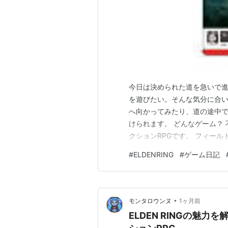
今日は決められた道を急いで
を遊びたい。そんな気分に合いや
へ向かってみたり、道の途中
けられます。 どんなゲーム？
クションRPGです。 フィー
な場所を歩いていたと思った
#
ELDENRING
#
ゲーム日記
遊んでいて楽しいところ 地図
寄り道が始まります。少しだけ
•
モンタロウンヌ
1ヶ月前
ELDEN RINGの魅