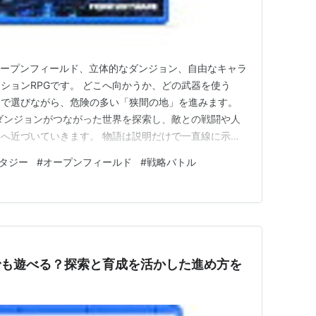
大なオープンフィールド、立体的なダンジョン、自由なキャラ
ションRPGです。 どこへ向かうか、どの武器を使う
分で選びながら、危険の多い「狭間の地」を進みます。
ダンジョンがつながった世界を探索し、敵との戦闘や人
へ近づいていきます。 物語は説明だけで一直線に示さ
テム、場所の様子などから断片的に見えてきます。世界を
タジー
#
オープンフィールド
#
戦略バトル
徴です。 探索の自由度 広いフィールドでは、霊馬によ
ざまな場所へ向か…
心者でも遊べる？探索と育成を活かした進め方を