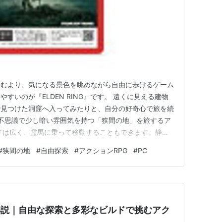
進むより、気になる景色を眺めながら自由に歩けるゲーム
すいのが『ELDEN RING』です。 遠くに見える建物
で見つけた洞窟へ入ってみたりと、自分の好奇心で旅を続
 不思議で少し暗い雰囲気を持つ「狭間の地」を旅するア
ルドは広く、霊馬に乗って移動することもできます。静か
ら、急に強い敵や大きな建物が現れることもあります。
#
狭間の地
#
自由探索
#
アクションRPG
#
PC
を見て目的地へ向かうだけでなく、目に入った景色から
調べるつもりだ…
力を解説｜自由な探索と多彩なビルドで挑むアク