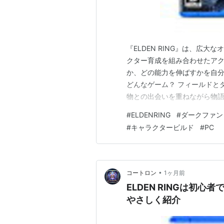
『ELDEN RING』は、広
クター育成を組み合わせたアク
か、どの能力を伸ばすかを自
どんなゲーム？ フィールドと
物との出会いを重ねながら物語
れるのではなく、会話、アイ
#
ELDENRING
#
ダークファン
自分で読み取る感覚も本作の特
#
キャラクタービルド
#
PC
る移動やジャンプを使ってさま
•
コートロン
1ヶ月前
ELDEN RINGは初
やさしく紹介