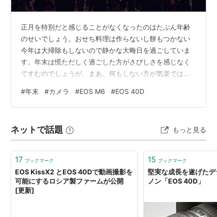
正月を特別だと感じることがなくなったのはたぶん年齢
のせいでしょう。おせち料理は作らないし餅もつかない
今年は大掃除もしないので静かな大晦日を過ごしていま
す。年末は慌ただしく過ごした方がさびしさを感じなく
てすむのでしょうが、まあ、何もしない方が気楽ではあ
ります。 今年は変化が少ない一年でしたが、4月にカメ
#
年末
#
カメラ
#
EOS M6
#
EOS 40D
ラ（CANON EOS M6）が壊れたのはちょっと気分が落ち
込む出来事でした。最後は、パチンと音がしてファイン
ダーが暗転。それっきり通電しなくなったのでバッテリ
ネットで話題
もっと見る
ーを替えたり、レンズを替えたり色々と試行錯誤したの
ですが無駄なあがきでした。そもそもデジタルカメラの
寿命は約5～6年というのが定説ですので…
17
15
ブックマーク
ブックマーク
EOS KissX2 とEOS 40Dで動画撮影を
堅実な成長を遂げたデ
可能にするロシア製ファームが公開
ノン「EOS 40D」
[更新]