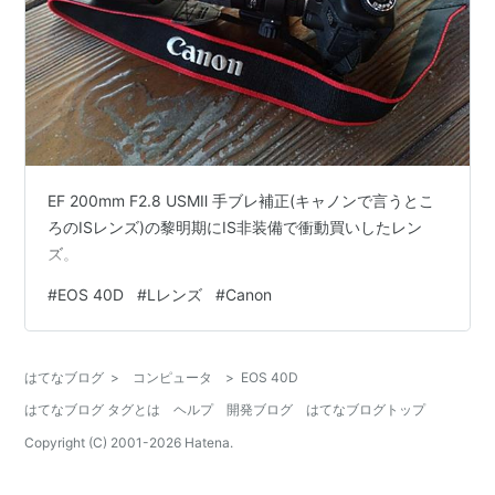
EF 200mm F2.8 USMⅡ 手ブレ補正(キャノンで言うとこ
ろのISレンズ)の黎明期にIS非装備で衝動買いしたレン
ズ。
#
EOS 40D
#
Lレンズ
#
Canon
はてなブログ
>
コンピュータ
>
EOS 40D
はてなブログ タグとは
ヘルプ
開発ブログ
はてなブログトップ
Copyright (C) 2001-
2026
Hatena.