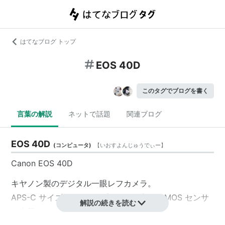
はてなブログ トップ
EOS 40D
このタグでブログを書く
言葉の解説
ネットで話題
関連ブログ
EOS 40D
(
コンピュータ
)
【
いおすよんじゅうでぃー
】
Canon EOS 40D
キヤノン製のデジタル一眼レフカメラ。
APS-C サイズ、1010万画素(有効画素)のCMOS センサ
解説の続きを読む
ー内蔵。