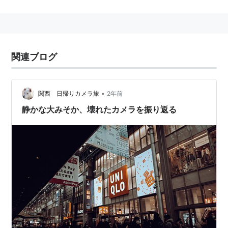
EOS 30D の後継改良機。
2007年8月31日発売。
Canon デジタル一眼レフカメラ
EOS 40D ボディ EOS40D
関連ブログ
出版社/メーカー:
キヤノン
発売日:
2007/08/31
メディア:
Camera
•
関西 日帰りカメラ旅
2年前
クリック
: 24回
この商品を含むブログ (18件) を見る
静かな大みそか、壊れたカメラを振り返る
リスト::デジタル一眼レフカメラ