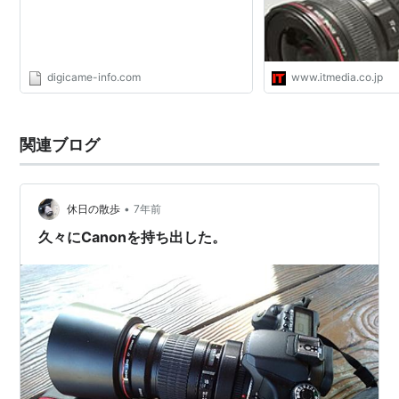
digicame-info.com
www.itmedia.co.jp
関連ブログ
•
休日の散歩
7年前
久々にCanonを持ち出した。