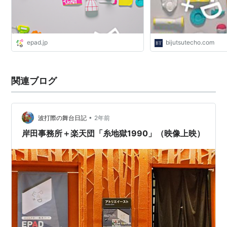
epad.jp
bijutsutecho.com
関連ブログ
•
波打際の舞台日記
2年前
岸田事務所＋楽天団「糸地獄1990」（映像上映）