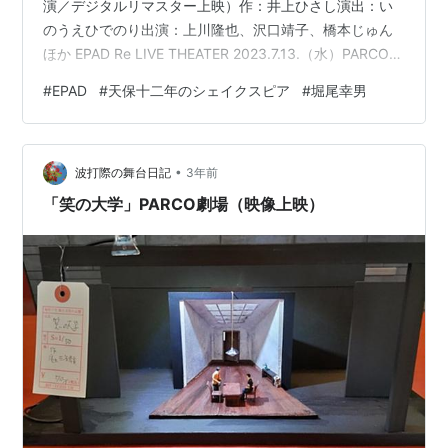
演／デジタルリマスター上映）作：井上ひさし演出：い
のうえひでのり出演：上川隆也、沢口靖子、橋本じゅん
ほか EPAD Re LIVE THEATER 2023.7.13.（水）PARCO劇
場で「天保十二年のシェイクスピア」の映像を観た。
#
EPAD
#
天保十二年のシェイクスピア
#
堀尾幸男
「EPAD Re LIVE THEATER in PARCO ～時を越える舞台
映像の世界～」という演劇作品の映像をPARCO劇場で上
映するという企画で、チケット手数料以外は無料。 昨日
•
の「笑の大学」は上映を前提に8K・立体音響で収…
波打際の舞台日記
3年前
「笑の大学」PARCO劇場（映像上映）