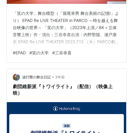
「笑の大学」舞台模型（「堀尾幸男 舞台美術の記憶Ⅰ」よ
り） EPAD Re LIVE THEATER in PARCO ～時を越える舞
台映像の世界～ 「笑の大学」（2023年上演／8K＋立体
音響上映）作・演出：三谷幸喜出演：内野聖陽、瀬戸康
史 EPAD Re LIVE THEATER 2023.7.12.（水）PARCO劇場
で行われた「EPAD Re LIVE THEATER in PARCO ～時を
#
EPAD
#
笑の大学
#
三谷幸喜
越える舞台映像の世界～」という企画で「笑の大学」を
観た。 演劇作品の映像をPARCO劇場で上映するという企
画。多分お試しということを含め、チケット手数料以外
•
は無料だった。今後の東京芸術祭などの上映…
波打際の舞台日記
3年前
劇団維新派『トワイライト』（配信）（映像上
映）