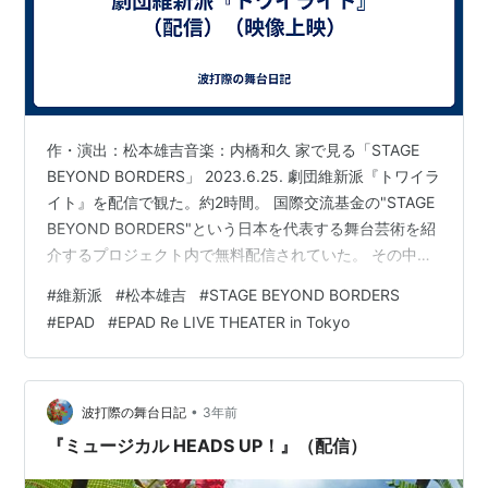
作・演出：松本雄吉音楽：内橋和久 家で見る「STAGE
BEYOND BORDERS」 2023.6.25. 劇団維新派『トワイラ
イト』を配信で観た。約2時間。 国際交流基金の"STAGE
BEYOND BORDERS"という日本を代表する舞台芸術を紹
介するプロジェクト内で無料配信されていた。 その中で
EPAD（緊急舞台芸術アーカイブ＋デジタルシアター化支
#
維新派
#
松本雄吉
#
STAGE BEYOND BORDERS
援事業）による舞台芸術アーカイブの作品も大量に配信
#
EPAD
#
EPAD Re LIVE THEATER in Tokyo
されて、こちらはEPADからの作品。 特設サイトはこち
ら。 stagebb.jpf.go.jp 劇団維新派は「ヂャンヂャン☆オ
ペラ」というスタイルが特徴的。集団でリズム良く単語
に分解された台詞…
•
波打際の舞台日記
3年前
『ミュージカル HEADS UP！』（配信）