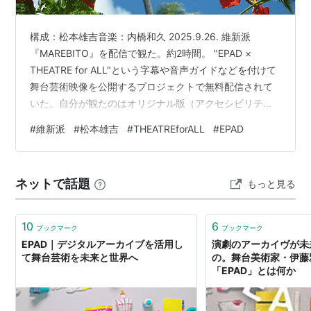
構成：松本雄吉音楽：内橋和久 2025.9.26. 維新派
『MAREBITO』を配信で観た。約2時間。 "EPAD ×
THEATRE for ALL"という字幕や音声ガイドなどを付けて
舞台芸術映像を公開するプロジェクトで無料配信されて
いた。自分が観たのはオリジナル版（アクセシビリティ
なし）。日本語音声ガイドも自分と違う視点が面白かっ
#
維新派
#
松本雄吉
#
THEATREforALL
#
EPAD
た。維新派YouTubeでも2025年末まで公開中。
theatreforall.net 『MAREBITO』は2013年に岡山県の犬
島の海辺に設営した舞台で上演された作品。「瀬戸内国
ネットで話題
もっと見る
際芸術祭2013」参加作品だそうだ。 明るいうちには周囲
の島々が見え、暗くなった…
10
6
ブックマーク
ブックマーク
EPAD｜デジタルアーカイブを活用し
演劇のアーカイヴが未
て舞台芸術を未来と世界へ
の。舞台美術家・伊藤
「EPAD」とは何か