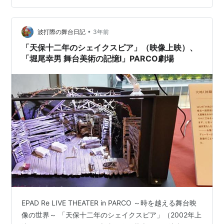
されていて、こちらはEPADからの作品。 特設サイトはこ
ちら。 stagebb.jpf.go.jp 両作品とも2021に彩の国さい
•
たま芸術劇場で上演された際の映像で、『春の祭典』が
波打際の舞台日記
3年前
大ホール、『残影の…
「天保十二年のシェイクスピア」（映像上映）、
「堀尾幸男 舞台美術の記憶Ⅰ」PARCO劇場
EPAD Re LIVE THEATER in PARCO ～時を越える舞台映
像の世界～ 「天保十二年のシェイクスピア」（2002年上