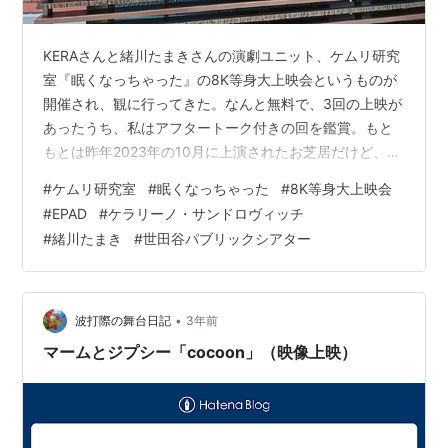
KERAさんと緒川たまきさんの演劇ユニット、ケムリ研究
室『眠くなっちゃった』の8K等身大上映会というものが
開催され、観に行ってきた。なんと無料で、3回の上映が
あったうち、私はアフタートーク付きの回を鑑賞。もと
もとは昨年2023年の10月に上演されたお芝居だけど、そ
のとき感想を書けていないままなので、上映会のことも
#
ケムリ研究室
#
眠くなっちゃった
#
8K等身大上映会
含めて少しメモしておこうと思う。 【タイトル】EPAD
#
EPAD
#
ケラリーノ・サンドロヴィッチ
Re LIVE THEATER in Setagaya～時を越える舞台映像の
#
緒川たまき
#
世田谷パブリックシアター
世界～【日程】2024年7月12日(金)～14日(日)【会場】世
田谷パブリックシアター【上映作品】ケムリ研究室
no.3『眠くなっちゃった』(2023…
•
波打際の舞台日記
3年前
マームとジプシー「cocoon」（映像上映）