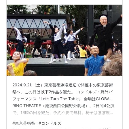
2024.9.21.（土）東京芸術劇場近辺で開催中の東京芸術
祭へ。この日は以下2作品を観た。 コンドルズ・野外パ
フォーマンス『Let’s Turn The Table』 会場はGLOBAL
RING THEATRE（池袋西口公園野外劇場）。2日間4公演
で、16時の回を観た。予約不要で無料。椅子はほぼ埋ま
っていたものの、ただ単に公園の椅子に座っていた人も
#
東京芸術祭
#
コンドルズ
多く、それぞれの反応が面白かった。 学ランのコンドル