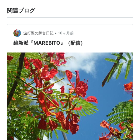
関連ブログ
•
波打際の舞台日記
10ヶ月前
維新派『MAREBITO』（配信）