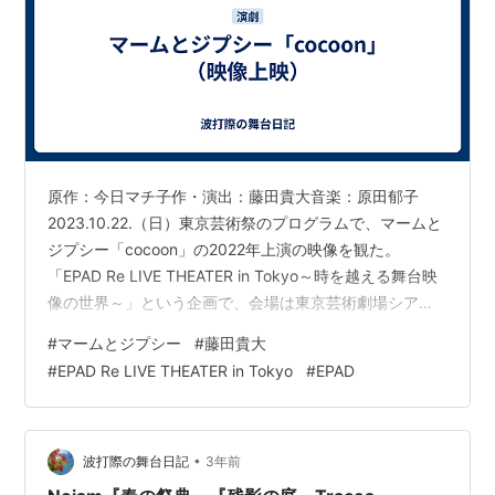
原作：今日マチ子作・演出：藤田貴大音楽：原田郁子
2023.10.22.（日）東京芸術祭のプログラムで、マームと
ジプシー「cocoon」の2022年上演の映像を観た。
「EPAD Re LIVE THEATER in Tokyo～時を越える舞台映
像の世界～」という企画で、会場は東京芸術劇場シアタ
ーウエスト。 cocoon 「cocoon」は初演時に非常に注目
#
マームとジプシー
#
藤田貴大
を集め、2022年には全国で再演された。 劇評などから、
#
EPAD Re LIVE THEATER in Tokyo
#
EPAD
沖縄戦・ひめゆり学徒隊を思わせる、看護に動員された
女学生の話、ということは知っていて、もっと抽象的な
芝居だろうと思っていた。 初めの方は平和な学校のシー
ンが断片的に綴られる。お化粧の話…
•
波打際の舞台日記
3年前