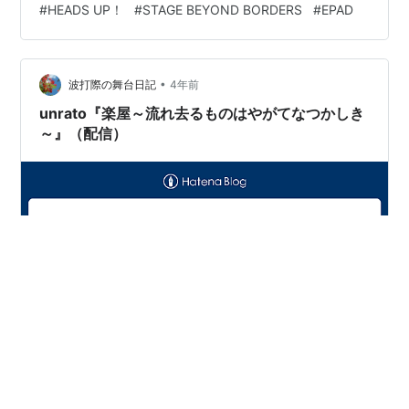
#
HEADS UP！
#
STAGE BEYOND BORDERS
#
EPAD
イブ＋デジタルシアター化支援事業）による舞台芸術ア
ーカイブの作品も大量に配信されていて、こちらはEPAD
からの作品。 特設サイトはこちら。 stagebb.jpf.go.jp
•
『ミュージカル HEADS UP！』は、2018年に赤坂ACTシ
波打際の舞台日記
4年前
アターで再演され…
unrato『楽屋～流れ去るものはやがてなつかしき
～』（配信）
作：清水邦夫演出：大河内直子出演：保坂知寿、大空ゆ
うひ、笠松はる、磯田美絵 2023.2.4. unrato『楽屋～流