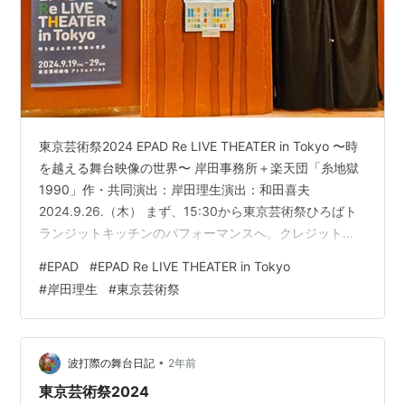
東京芸術祭2024 EPAD Re LIVE THEATER in Tokyo 〜時
を越える舞台映像の世界〜 岸田事務所＋楽天団「糸地獄
1990」作・共同演出：岸田理生演出：和田喜夫
2024.9.26.（木） まず、15:30から東京芸術祭ひろばト
ランジットキッチンのパフォーマンスへ。クレジット
は、asamicro＋山中芽衣、北川結（モモンガ・コンプレ
#
EPAD
#
EPAD Re LIVE THEATER in Tokyo
ックス）。ダンス系のパフォーマンスで、東京芸術祭の
#
岸田理生
#
東京芸術祭
各演目のイメージなのかな。間近に迫ってきてドキド
キ。約30分ということで残念ながら時間の関係で半分く
らいまで。 16時からはEPADの映像上映へ。会場は東京
芸術劇場アトリエイースト。座席数15席…
•
波打際の舞台日記
2年前
東京芸術祭2024