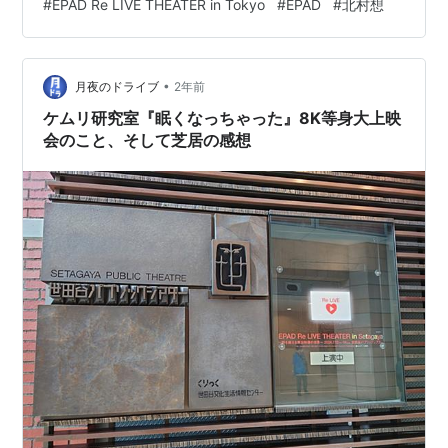
#
EPAD Re LIVE THEATER in Tokyo
#
EPAD
#
北村想
ズと、セーラー服を着た女子が登場。セーラー服で新し
い学校のリーダーズも真っ青のキレキレなダンスだっ
た。お茶の水女子大学舞踊科だそうだ。さすが。 市民の
参加者も迷いのないダンス。衣装は洋服ダンスか…
•
月夜のドライブ
2年前
ケムリ研究室『眠くなっちゃった』8K等身大上映
会のこと、そして芝居の感想