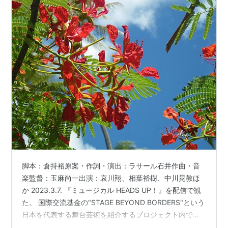
脚本：倉持裕原案・作詞・演出：ラサール石井作曲・音
楽監督：玉麻尚一出演：哀川翔、相葉裕樹、中川晃教ほ
か 2023.3.7. 『ミュージカル HEADS UP！』を配信で観
た。 国際交流基金の"STAGE BEYOND BORDERS"という
日本を代表する舞台芸術を紹介するプロジェクト内で無
料配信されている。その中でEPAD（緊急舞台芸術アーカ