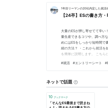
1年目リーマンの20社内定した就活
【24卒】ESの書き方
大量のESが押し寄せてて辛い
量生産できるコツや、調べ方な
めにはESをしっかり短時間で書
縮の方法？ ・これから就活を始
を簡単に説明します。 こちら
ートの略です。 サマーインター
#
就活
#
エントリーシート
#
スト（テストセンター）→面接(
かなり多いです。 ＊企…
ネットで話題
10
ブックマーク
「そんなES最後まで読まね
ぇよ」読まれるES書き方の