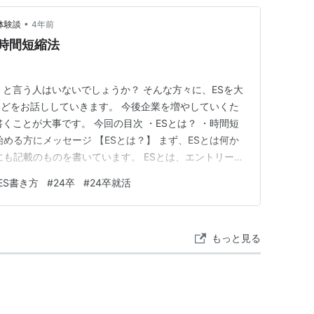
•
体験談
4年前
・時間短縮法
！と言う人はいないでしょうか？ そんな方々に、ESを大
どをお話ししていきます。 今後企業を増やしていくた
くことが大事です。 今回の目次 ・ESとは？ ・時間短
める方にメッセージ 【ESとは？】 まず、ESとは何か
にも記載のものを書いています。 ESとは、エントリーシ
ン・ウィンターインターン・本選考では、 ES→WEBテ
ES書き方
#
24卒
#
24卒就活
複数回)→インターンor内定 このような形で進む企業が
もっと見る