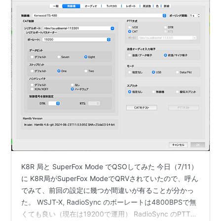
K8R 局と SuperFox Mode でQSOしてみた 今日（7/11）
に K8R局がSuperFox ModeでQRVされていたので、呼ん
でみて、前回の設定に幾つか間違いが有ることが分かっ
た。 WSJT-X, RadioSync のボーレートは4800BPSで無
くても良い（現在は19200で運用） RadioSync のPTT設