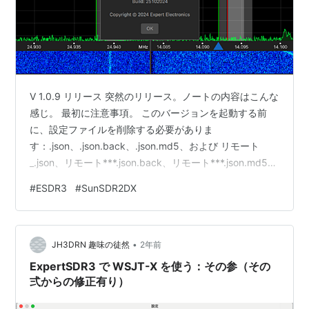
V 1.0.9 リリース 突然のリリース。ノートの内容はこんな
感じ。 最初に注意事項。 このバージョンを起動する前
に、設定ファイルを削除する必要がありま
す：.json、.json.back、.json.md5、および リモート
_.json、リモート***.json.back、リモート***.json.md5
”リモート関連のファイルを消せ” と言う事か？ で、リリ
#
ESDR3
#
SunSDR2DX
ースノート本文は 完全に再設計され、実際にゼロから書
かれています。 すべてのソフトウェア・モジュール間の
制御と同期のモジュール。このモジュールは、ソフトウ
•
ェアの安定動作の基礎となるものです。 このモジュール
JH3DRN 趣味の徒然
2年前
はソフトウェアの安定動作の基…
ExpertSDR3 で WSJT-X を使う：その参（その
弍からの修正有り）