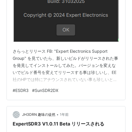
さらっとリリース FB: "Expert Electronics Support
Group" を見ていたら、新しいビルドがリリースされた事
を発見してインストールしてみた。バージョンを変えな
いでビルド番号を変えてリリースする事は珍しいし、EE
社のHPでは特にアナウンスされていない事も珍しいと思
う。 新旧リリースの表示 ビルド 03312025 ビルド
#
ESDR3
#
SunSDR2DX
30042025 変更点は DirectX12 グラフィックス
API（Windows）のサポート TCI: セルフチェックCWの
追加マクロコマンドを修正 変調方式変更時のフィルター
•
バンド切り替えエラー対応 送信スペクトラム表示
JH3DRN 趣味の徒然
1年前
（ERS） プログラ…
ExpertSDR3 V1.0.11 Beta リリースされる