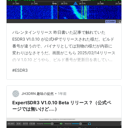
バレンタインリリース 昨日書いた記事で触れていた
ESDR3 V1.0.10 が公式HPでリリースされた様だ。ビルド
番号が違うので、バイナリとしては別物の様だが内容に
変わりはなさそうだ。画面がこちら 2025/02/14リリース
の V 1.0.10 どうやら、ビルド番号が更新日を表している
様だ。（ Build 14022025 → 2025年2月14日） リリース
#
ESDR3
ノートも若干違う リリースノートを見ると昨日書いた記
事とは若干違ったので、正式版のノートを掲載する。 新
機能 ・リモートデバイスへの接続メカニズムが改善され
•
た。 ・ERSのログインとパスワード入力フィールドにコ
JH3DRN 趣味の徒然
1年前
ンテキストメニューを追加し…
ExpertSDR3 V1.0.10 Beta リリース？（公式ペ
ージでは無いけど....）