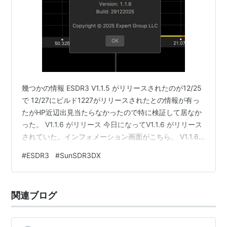
幾つかの情報 ESDR3 V1.1.5 がリリースされたのが12/25
で 12/27にビルド1227がリリースされたとの情報が有っ
たがHP近辺出見当たらなかったので特に検証して居なか
った。 V1.1.6 がリリース 今日になってV1.1.6 がリリース
されていた。インフォメーション画面がこちら。 V1.1.6
のインフォメーション 早々にインストールしてみたのだ
#
ESDR3
#
SunSDR3DX
が、、、電源が入らない！？ EE社のアップデートでは時
折発生するミスだと思うが、早期に解消されると思うの
で暫く静観する事とした。 追記 この記事を書き終えて再
関連ブログ
びEE社のHPを見た所、、ESDR1.1.6が削除されてい
た！？早いなあ〜。…