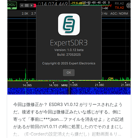
今回は微修正か？ ESDR3 V1.0.12 がリリースされたよう
だ。後述するが今回は微修正みたいな感じがする。例に
寄って「事前に***.json....ファイルを消去せよ」との記述
があるが前回のV1.0.11 の時に処置したのでそのままにし
た。（E-Corderの設定消えたら嫌だし）起動画面＆リリ