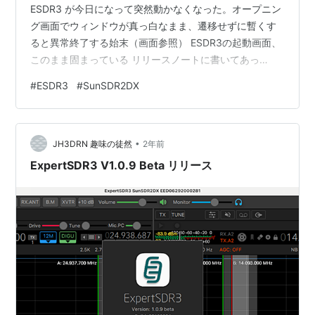
ESDR3 が今日になって突然動かなくなった。オープニン
グ画面でウィンドウが真っ白なまま、遷移せずに暫くす
ると異常終了する始末（画面参照） ESDR3の起動画面、
このまま固まっている リリースノートに書いてあっ
た、.json , .json.back などのファイルを消さないといけ
#
ESDR3
#
SunSDR2DX
ない等のメッセージに従ってファイルを探すが、macに
はそんなファイルは見当たらない。Intelアプリなので
Rosetta2 の異常かと思い、OSを Sequoia に入れ替えて
•
も現象は同じだった。 クリスマス バグ？？ 試しに
JH3DRN 趣味の徒然
2年前
Windows で試したら、こちらは1.…
ExpertSDR3 V1.0.9 Beta リリース