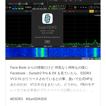
Face Book からの情報だけど 何気なく何時もの様に
Facebook：Sunsdr2 Pro & DX を見ていたら、ESDR3
V1.0.10 がリリースされているとの事。急いで公式HPを
みたのだが、V1.0.9 のままだった。どうやら、FBのモデ
レータである筆者がプライベートで公開したらしい。
（なので直接のURLは省略します。興味のある方は該当
#
ESDR3
#
SunSDR2DX
FBのメンバーになると閲覧出来ます）画面はこんな感