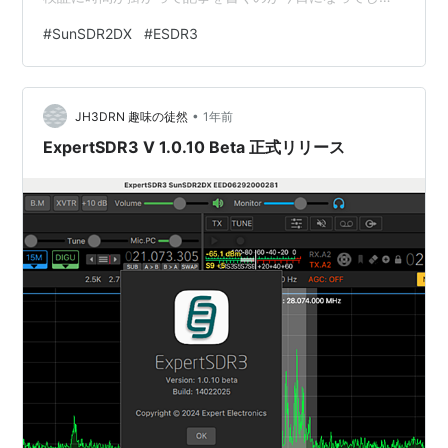
った。 最初に！！ 今回のリリースでは以前の設定：具体
#
SunSDR2DX
#
ESDR3
的に言うと、E-Corder, B.M(バンドマネージャ）等のフ
ォーマットが変わって居る為に現状のファイルを削除し
て新たに作成する必要がある。従って現在の設定につい
•
てはメモを残す等、バックアップ手段を講じておいた方
JH3DRN 趣味の徒然
1年前
が良いと思う。 リリースノートから 今回、MB1のフロ…
ExpertSDR3 V 1.0.10 Beta 正式リリース