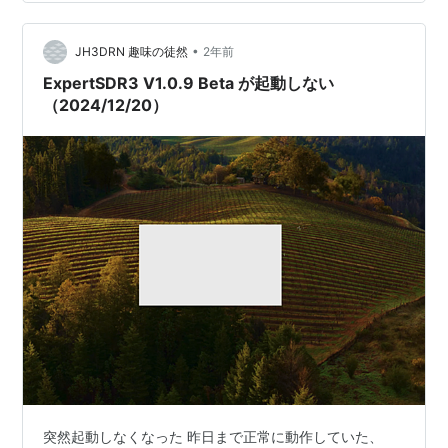
じ。 ESDR3 V1.0.10 の画面 リリースノートはこんな感じ
新機能 ・リモートデバイスへの接続メカニズムが改善さ
•
れた。 ・ERSのログインとパスワード入力フィールドに
JH3DRN 趣味の徒然
2年前
コンテキストメニュ…
ExpertSDR3 V1.0.9 Beta が起動しない
（2024/12/20）
突然起動しなくなった 昨日まで正常に動作していた、