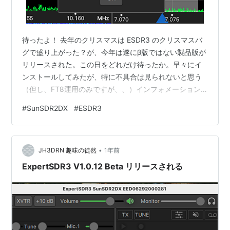
待ったよ！ 去年のクリスマスは ESDR3 のクリスマスバ
グで盛り上がった？が、今年は遂にβ版ではない製品版が
リリースされた。この日をどれだけ待ったか。早々にイ
ンストールしてみたが、特に不具合は見られないと思う
（但し、FT8運用のみですが、、）インフォメーション
画面がこちら。 ESDR3のインフォメーション画面 変更点
#
SunSDR2DX
#
ESDR3
今回はリリースノートが見当たらないので、FBでの投稿
を拝借して下記する。 新機能&改善点: 1. ExpertCloud (
cloud-eesdr.com ) – リモートアクセスの新時代 EE
•
Cloudプラットフォームの進化した後継者である
JH3DRN 趣味の徒然
1年前
ExpertCloudに登場。 …
ExpertSDR3 V1.0.12 Beta リリースされる