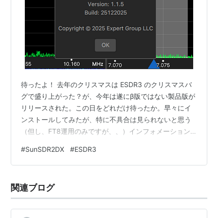
待ったよ！ 去年のクリスマスは ESDR3 のクリスマスバ
グで盛り上がった？が、今年は遂にβ版ではない製品版が
リリースされた。この日をどれだけ待ったか。早々にイ
ンストールしてみたが、特に不具合は見られないと思う
（但し、FT8運用のみですが、、）インフォメーション
画面がこちら。 ESDR3のインフォメーション画面 変更点
#
SunSDR2DX
#
ESDR3
今回はリリースノートが見当たらないので、FBでの投稿
を拝借して下記する。 新機能&改善点: 1. ExpertCloud (
cloud-eesdr.com ) – リモートアクセスの新時代 EE
関連ブログ
Cloudプラットフォームの進化した後継者である
ExpertCloudに登場。 …