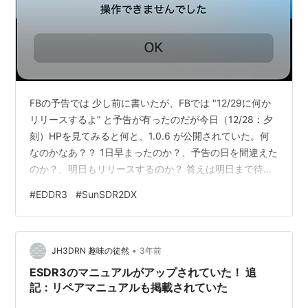
FBの予告では 少し前に書いたが、FBでは "12/29に何か
リリースするよ” と予告が有ったのだが今日（12/28：夕
刻）HPを見てみると何と、1.0.6 が公開されていた。何
なのかなあ？？ 1日早まったのか？、予告の日を間違えた
のか？、明日もリリースするのか？ 答えは明日まで待つ
事として、例に寄って人柱としてダウンロードしてイン
#
EDDR3
#
SunSDR2DX
ストール 問題発生 ダウンロードしたファイル
ExpertSDR3 1.0.6 beta macOS.dmg" をクリックして開
こうとするとこんな画面が表示される macでDLしたファ
•
イルを開いた所 まあ、何時もの様にコマンドラインで
JH3DRN 趣味の徒然
3年前
"xattr" たたけば動く、…
ESDR3のマニュアルがアップされていた！ 追
記：リペアマニュアルも掲載されていた