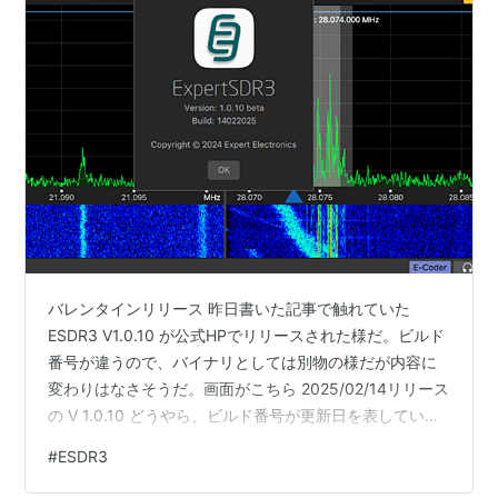
バレンタインリリース 昨日書いた記事で触れていた
ESDR3 V1.0.10 が公式HPでリリースされた様だ。ビルド
番号が違うので、バイナリとしては別物の様だが内容に
変わりはなさそうだ。画面がこちら 2025/02/14リリース
の V 1.0.10 どうやら、ビルド番号が更新日を表している
様だ。（ Build 14022025 → 2025年2月14日） リリース
#
ESDR3
ノートも若干違う リリースノートを見ると昨日書いた記
事とは若干違ったので、正式版のノートを掲載する。 新