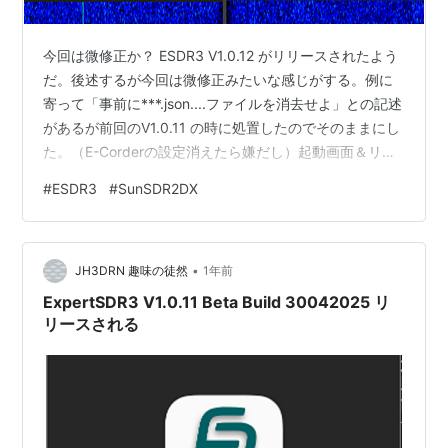
今回は微修正か？ ESDR3 V1.0.12 がリリースされたよう
だ。後述するが今回は微修正みたいな感じがする。例に
寄って「事前に***.json....ファイルを消去せよ」との記述
があるが前回のV1.0.11 の時に処置したのでそのままにし
た。（E-Corderの設定消えたら嫌だし）起動画面＆リリ
ースノートはこちら V1.0.12 の起動画面 リリースノート
#
ESDR3
#
SunSDR2DX
どうも、キーボードにショートカットを設定する機能に
関する事らしいが、、、 --------- ここからリリースノー
ト ------------ 新しいベータ版ソフトウェアを起動する前
•
に、設定ファイルを削除することをお勧めする： .jso…
JH3DRN 趣味の徒然
1年前
ExpertSDR3 V1.0.11 Beta Build 30042025 リ
リースされる