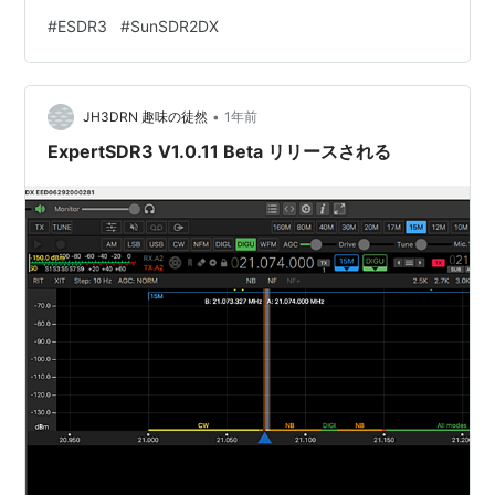
う。 新旧リリースの表示 ビルド 03312025 ビルド
#
ESDR3
#
SunSDR2DX
30042025 変更点は DirectX12 グラフィックス
API（Windows）のサポート TCI: セルフチェックCWの
追加マクロコマンドを修正 変調方式変更時のフィルター
•
バンド切り替えエラー対応 送信スペクトラム表示
JH3DRN 趣味の徒然
1年前
（ERS） プログラ…
ExpertSDR3 V1.0.11 Beta リリースされる