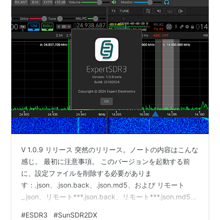
V 1.0.9 リリース 突然のリリース。ノートの内容はこんな
感じ。 最初に注意事項。 このバージョンを起動する前
に、設定ファイルを削除する必要がありま
す：.json、.json.back、.json.md5、および リモート
_.json、リモート***.json.back、リモート***.json.md5
”リモート関連のファイルを消せ” と言う事か？ で、リリ
#
ESDR3
#
SunSDR2DX