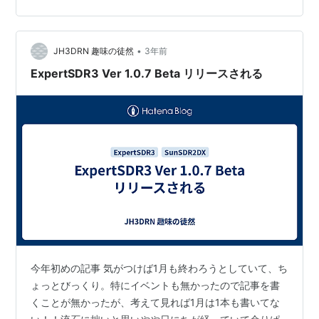
ースノート本文は 完全に再設計され、実際にゼロから書
かれています。 すべてのソフトウェア・モジュール間の
制御と同期のモジュール。このモジュールは、ソフトウ
•
ェアの安定動作の基礎となるものです。 このモジュール
JH3DRN 趣味の徒然
3年前
はソフトウェアの安定動作の基…
ExpertSDR3 Ver 1.0.7 Beta リリースされる
今年初めの記事 気がつけば1月も終わろうとしていて、ち
ょっとびっくり。特にイベントも無かったので記事を書
くことが無かったが、考えて見れば1月は1本も書いてな