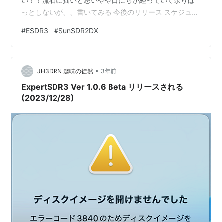
い！！流石に拙いと思いやや日にちが経っていて余りぱ
っとしないが、、書いてみる 今後のリリース スケジュー
ル 年末のクリスマスに ”正式版がリリースされるか！？”
#
ESDR3
#
SunSDR2DX
と期待していたのだが、リスケとなった様で ”2024/5に
正式版をリリースするよ” とのアナウンスがあった。”何
だ5月まで待つのか” と思っていた矢先の1/12 になんと V
•
1.0.7 がリリースされた。その前にリリースされた V
JH3DRN 趣味の徒然
3年前
1.0.6 はEコーダーが使えなかったのでパスし…
ExpertSDR3 Ver 1.0.6 Beta リリースされる
(2023/12/28)