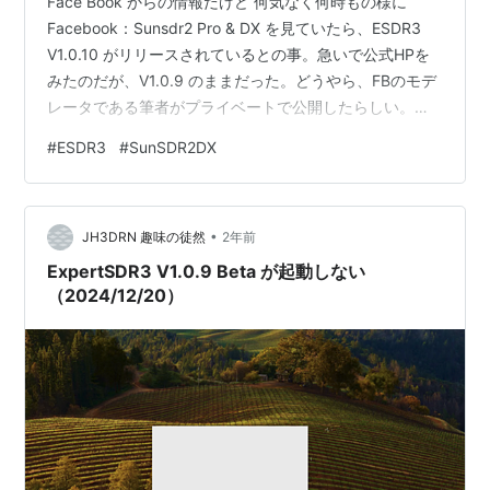
Face Book からの情報だけど 何気なく何時もの様に
Facebook：Sunsdr2 Pro & DX を見ていたら、ESDR3
V1.0.10 がリリースされているとの事。急いで公式HPを
みたのだが、V1.0.9 のままだった。どうやら、FBのモデ
レータである筆者がプライベートで公開したらしい。
（なので直接のURLは省略します。興味のある方は該当
#
ESDR3
#
SunSDR2DX
FBのメンバーになると閲覧出来ます）画面はこんな感
じ。 ESDR3 V1.0.10 の画面 リリースノートはこんな感じ
新機能 ・リモートデバイスへの接続メカニズムが改善さ
•
れた。 ・ERSのログインとパスワード入力フィールドに
JH3DRN 趣味の徒然
2年前
コンテキストメニュ…
ExpertSDR3 V1.0.9 Beta が起動しない
（2024/12/20）