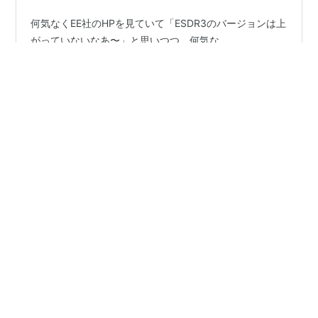
何気なくEE社のHPを見ていて「ESDR3のバージョンは上
がっていないなあ〜」と思いつつ、何気な
く”Documentation”タブを見た所 ”ExpertSDR3 User
Manual v. 1.0"と有るではないか！！ 中を見た所この8月
にリリースされたらしい。135ページのボリュームでかな
り詳しく書かれてるようだ。今までESDR2のマニュアル
#
ESDR3
#
SunSDR2DX
を読み替えて使って来た事を思えば格段の進歩。恐らく
だがこの年末にリリースされるであろう正式版と現行と
の差異が余り無いと判断されてのリリースだと想像す