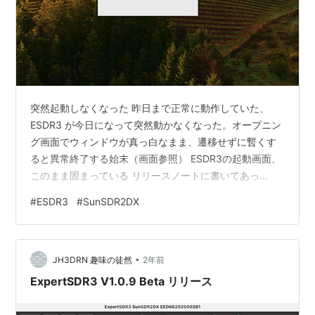
突然起動しなくなった 昨日まで正常に動作していた、
ESDR3 が今日になって突然動かなくなった。オープニン
グ画面でウィンドウが真っ白なまま、遷移せずに暫くす
ると異常終了する始末（画面参照） ESDR3の起動画面、
このまま固まっている リリースノートに書いてあっ
た、.json , .json.back などのファイルを消さないといけ
#
ESDR3
#
SunSDR2DX
ない等のメッセージに従ってファイルを探すが、macに
はそんなファイルは見当たらない。Intelアプリなので
Rosetta2 の異常かと思い、OSを Sequoia に入れ替えて
•
も現象は同じだった。 クリスマス バグ？？ 試しに
JH3DRN 趣味の徒然
2年前
Windows で試したら、こちらは1.…
ExpertSDR3 V1.0.9 Beta リリース