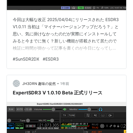
今回は大幅な改正 2025/04/04にリリースされた ESDR3
V1.0.11 当初は「マイナーバージョンアップだろう？」と
思い、気に掛けなかったのだが実際にインストールして
みると今までに無く？新しい機能が搭載されて居たので
検証に時間が掛かって記事を書くのが今日になってしま
った。 最初に！！ 今回のリリースでは以前の設定：具体
#
SunSDR2DX
#
ESDR3
的に言うと、E-Corder, B.M(バンドマネージャ）等のフ
ォーマットが変わって居る為に現状のファイルを削除し
て新たに作成する必要がある。従って現在の設定につい
•
てはメモを残す等、バックアップ手段を講じておいた方
JH3DRN 趣味の徒然
1年前
が良いと思う。 リリースノートから 今回、MB1のフロ…
ExpertSDR3 V 1.0.10 Beta 正式リリース