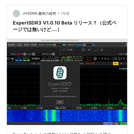
機能 ・リモートデバイスへの接続メカニズムが改善され
•
た。 ・ERSのログインとパスワード入力フィールドにコ
JH3DRN 趣味の徒然
1年前
ンテキストメニューを追加し…
ExpertSDR3 V1.0.10 Beta リリース？（公式ペ
ージでは無いけど....）