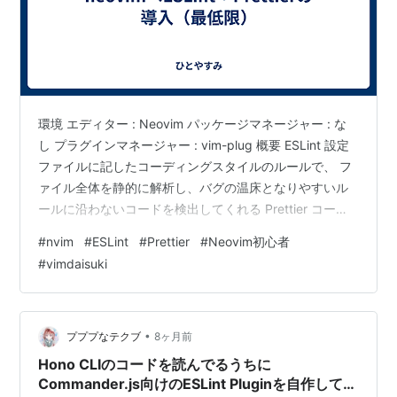
環境 エディター : Neovim パッケージマネージャー : な
し プラグインマネージャー : vim-plug 概要 ESLint 設定
ファイルに記したコーディングスタイルのルールで、 フ
ァイル全体を静的に解析し、バグの温床となりやすいル
ールに沿わないコードを検出してくれる Prettier コード
の自動整形ツール ESLintとPrettierの違い ESLint コード
#
nvim
#
ESLint
#
Prettier
#
Neovim初心者
の品質向上のための一貫性 Prettier コードの可読性向上
#
vimdaisuki
のための一貫性 例えば、未使用の変数などに指摘が入る
のはESLint 設定手順 ESLint 事前にvscode-langservers-
extractedを…
•
プププなテクブ
8ヶ月前
Hono CLIのコードを読んでるうちに
Commander.js向けのESLint Pluginを自作してた