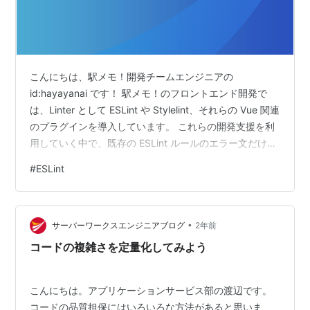
こんにちは、駅メモ！開発チームエンジニアの
id:hayayanai です！ 駅メモ！のフロントエンド開発で
は、Linter として ESLint や Stylelint、それらの Vue 関連
のプラグインを導入しています。 これらの開発支援を利
用していく中で、既存の ESLint ルールのエラー文だけを
変えたいという話が上がりました。 一般的なエラー文を
#
ESLint
出すよりも、チームとしての方針を明記した方が対応し
やすいということです。 一から ESLint のカスタムルール
を作る方法については、調べてみると既に多くの情報が
•
ありました。 一方で、既存のルールを上書きする方法の
サーバーワークスエンジニアブログ
2年前
情報は少なく、実装に苦戦しま…
コードの複雑さを定量化してみよう
こんにちは。アプリケーションサービス部の渡辺です。
コードの品質担保にはいろいろな方法があると思いま