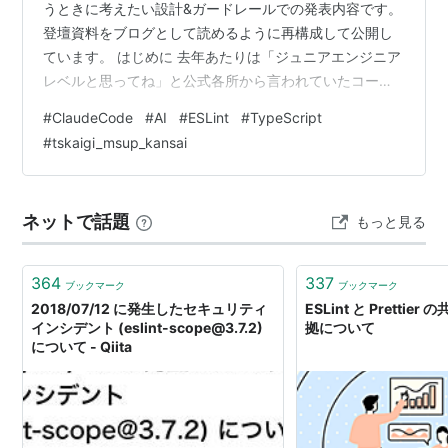
うときに考えたい設計&ガードレールでの発表内容です。
登壇資料をブログとして読めるように再構成して公開し
ています。 はじめに 去年あたりは「ジュニアエンジニア
レベルと思ってね」と公式各所から言われていたコーデ
ィングエージェントも、もはやそのレベルを超えてきま
#
ClaudeCode
#
AI
#
ESLint
#
TypeScript
した。 今や副操縦席に座っているのは人間の側です。し
#
tskaigi_msup_kansai
かし、AIが機長だからといって自由に飛行機を操縦して
よいかというとそうではありません。決められた航路や
離着陸の手順を守る必要があり、そこを外れないガード
ネットで話題
もっと見る
レールが必要です。 またこれはAIに限った話でもありま
せん。AI…
364
337
ブックマーク
ブックマーク
2018/07/12 に発生したセキュリティ
ESLint と Pretti
インシデント (eslint-scope@3.7.2)
拠について
について - Qiita