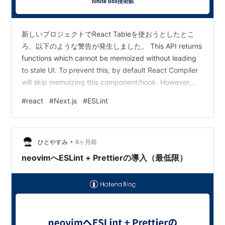
新しいプロジェクトでReact Tableを使おうとしたとこ
ろ、以下のような警告が発生しました。 This API returns
functions which cannot be memoized without leading
to stale UI. To prevent this, by default React Compiler
will skip memoizing this component/hook. However,
you may see issues if values from this API are passed
#
react
#
Next.js
#
ESLint
to other components/hoo…
•
ひとやすみ
6ヶ月前
neovimへESLint + Prettierの導入（最低限）