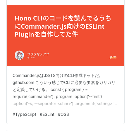
件
Commander.jsはJS/TS向けのCLI作成キットだ。
github.com こういう感じでCLIに必要な要素をガリガリ
と定義していける。 const { program } =
require('commander'); program .option('--first')
.option('-s, --separator <char>') .argument('<string>');
program.parse(); const options = program.opts();
#
TypeScript
#
ESLint
#
OSS
const limit = options.first ? 1 : undefined; consol…