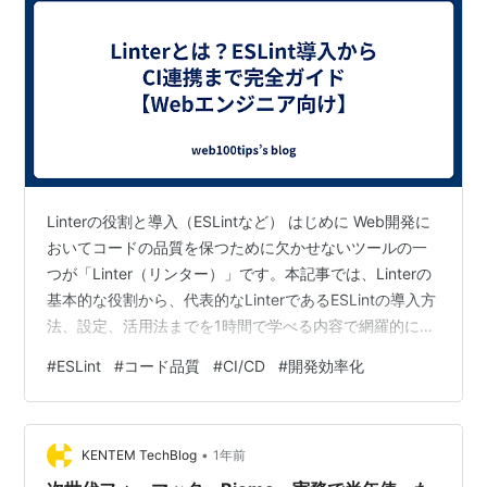
Linterの役割と導入（ESLintなど） はじめに Web開発に
おいてコードの品質を保つために欠かせないツールの一
つが「Linter（リンター）」です。本記事では、Linterの
基本的な役割から、代表的なLinterであるESLintの導入方
法、設定、活用法までを1時間で学べる内容で網羅的に解
説します。 Linterとは何か？ Linterとは、ソースコード
#
ESLint
#
コード品質
#
CI/CD
#
開発効率化
を解析して構文ミスやスタイルの問題を検出する静的解
析ツールのことです。主な目的は以下の通りです： コー
ドの一貫性を保つ バグの原因となる記述ミスを未然に防
•
ぐ チーム開発におけるコードスタイルの統一 レビューコ
KENTEM TechBlog
1年前
ストの削減 代表的なLint…