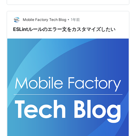
す！ ちなみにフォーマットとリントの定義はこちら↓ フ
ォーマット: コードの見た目を統一・整形する リント: コ
•
ードの問題点や規約違反を検出する 特徴 フォーマットも
Mobile Factory Tech Blog
1年前
リントもこれ１つで 高速 フォーマッティング性能 …
ESLintルールのエラー文をカスタマイズしたい