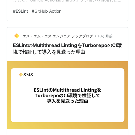
動的なShardingを実装し、これらの問題に対応しまし
#
ESLint
#
GitHub Action
た。 newmoフロントエンドの開発原則 newmoのフロン
トエンド開発では、次の原則を重視しています。 1つ目
は、「同じ目的を達成するための手段を統一する」とい
•
う原則です。同じ目的に対する複数の手段が混在するよ
エス・エム・エス エンジニア テックブログ
10ヶ月前
りも、統一した手段を使うことで学…
ESLintのMultithread LintingをTurborepoのCI環
境で検証して導入を見送った理由