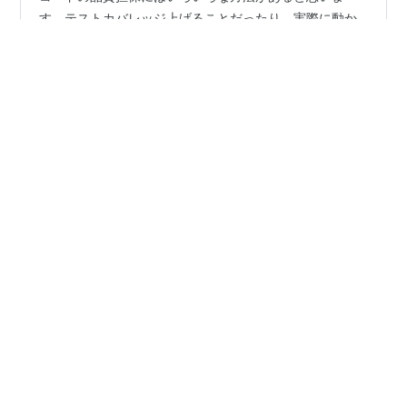
す。テストカバレッジ上げることだったり、実際に動か
してみて不具合がないか確認してみたりなどです。 運用
を見据えると コードの読みやすさ を品質として定義する
こともできますね。 ただ、 コードの読みやすさ ってい
#
TypeScript
#
ESLint
#
認知負荷
ったい何でしょう？ 実装者はおそらくそのコードをスラ
スラ読むことができますよね。一方で他の人はそのコー
ドをスラスラ読むことができるケースとできないケース
•
がありそうです。 おそらく、経験などが大きく影響して
ムキムキマッチョマン
2年前
くると思います。 経験などの不確実なものでなく、何か
ESLint Pluginを書くのに必要な知識、あるいは強
仕組みで コードの読みやすさ を担…
力な制約で得られるものについて