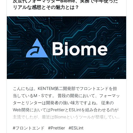
次世代フォーマッターBiome、実務で半年使った
リアルな感想とその魅力とは？
こんにちは。KENTEM第二開発部でフロントエンドを担
当しているM・Sです。 普段の開発において、フォーマッ
ターとリンターは開発者の強い味方ですよね。 従来の
Web開発においてはPrettierとESLintを組み合わせるのが
主流でしたが、最近はBiomeというツールが登場してい
ます。 今回はBiomeの特徴や、実際の製品開発プロジェ
#
フロントエンド
#
Prettier
#
ESLint
クトで半年使ってみてわかったことをご紹介いたしま