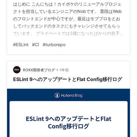
はじめに こんにちは！カイポケのリニューアルプロジェ
クトを担当しているエンジニアのNobです。 普段はWeb
のフロントエンドが中心ですが、最近はモブプロをとお
してバックエンドのタスクにもチャレンジさせてもらっ
ています。 プライベートでは2歳になったばかりの息子
の子育てに奮闘中です。最近は話せる言葉が増えて少し
#
ESLint
#
CI
#
turborepo
会話が成り立つようになってきたり、遠くへの外出でも
泣かなくなってきました。子育ては大変ですが、それ以
上に子供からたくさんの笑顔と幸福感をもらっていま
•
す。 さて、今回はESLintに追加されたMultithread
ROXX開発者ブログ
1年前
Lintingについて、私が携わっているプロジェクトのCIへ
ESLint 9へのアップデートとFlat Config移行ログ
の導入を検討した…