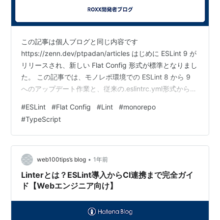
この記事は個人ブログと同じ内容です
https://zenn.dev/ptpadan/articles はじめに ESLint 9 が
リリースされ、新しい Flat Config 形式が標準となりまし
た。 この記事では、モノレポ環境での ESLint 8 から 9
へのアップデート作業と、従来の.eslintrc.yml形式から
Flat Config 形式への移行について、実際に遭遇した問題
#
ESLint
#
Flat Config
#
Lint
#
monorepo
と解決方法を含めて記録します。 ESLint 9のメリット
#
TypeScript
ESLint 9 への移行には以下のメリットがあります。 パフ
ォーマンスの向上: 設定の解析が高速化 依存関係の簡素
化: 多くのプラグインが統合…
•
web100tips’s blog
1年前
Linterとは？ESLint導入からCI連携まで完全ガイ
ド【Webエンジニア向け】