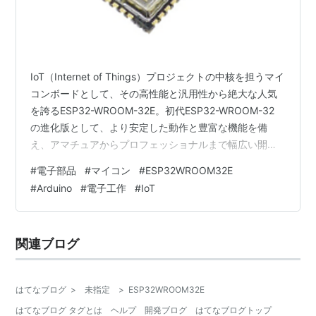
IoT（Internet of Things）プロジェクトの中核を担うマイ
コンボードとして、その高性能と汎用性から絶大な人気
を誇るESP32-WROOM-32E。初代ESP32-WROOM-32
の進化版として、より安定した動作と豊富な機能を備
え、アマチュアからプロフェッショナルまで幅広い開発
者に支持されています。 本記事では、ESP32-WROOM-
#
電子部品
#
マイコン
#
ESP32WROOM32E
32Eの詳細なスペック、際立つ特徴、主要な開発環境、多
#
Arduino
#
電子工作
#
IoT
岐にわたる活用事例、そして開発を始めるためのステッ
プまでを徹底的に解説します。この記事を読めば、
ESP32-WROOM-32Eの全てを理解し、あなたのIoTプロ
関連ブログ
ジェクトを加速させるための知識とイ…
はてなブログ
>
未指定
>
ESP32WROOM32E
はてなブログ タグとは
ヘルプ
開発ブログ
はてなブログトップ