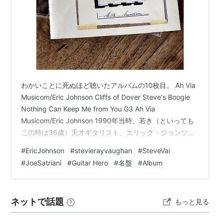
わかいことに死ぬほど聴いたアルバムの10枚目。 Ah Via
Musicom/Eric Johnson Cliffs of Dover Steve's Boogie
Nothing Can Keep Me from You G3 Ah Via
Musicom/Eric Johnson 1990年当時、若き（といっても
この時は36歳）天才ギタリスト、エリック・ジョンソン
（Eric Johnson）の２枚目。 確か買ったきっかけは、
#
EricJohnson
#
stevierayvaughan
#
SteveVai
Guitar Magazineの記事を読んでだったと思う。 そのル
#
JoeSatriani
#
Guitar Hero
#
名盤
#
Album
ックスと、ストラトキャスター、歪んでいてもクリーン
なトーン、そして流れるようなメロディ。 そう、「美
し…
ネットで話題
もっと見る