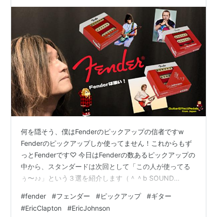
何を隠そう、僕はFenderのピックアップの信者ですw
Fenderのピックアップしか使ってません！これからもず
っとFenderです♡ 今日はFenderの数あるピックアップの
中から、スタンダードは次回として「この人が使ってる
ぅ〜♪♪」という３選を紹介します（＾＾b SOUND
HOUSEの在庫があるものの中から選んでます！ FENDER
#
fender
#
フェンダー
#
ピックアップ
#
ギター
( フェンダー ) / Vintage Noiseless Strat Pickups Set 送
#
EricClapton
#
EricJohnson
料無料！税込！！29,500円(SOUND HOUSEポイント