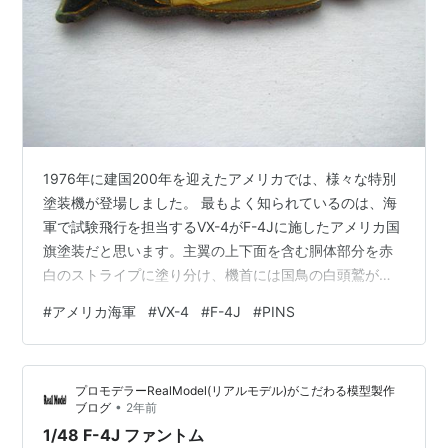
1976年に建国200年を迎えたアメリカでは、様々な特別
塗装機が登場しました。 最もよく知られているのは、海
軍で試験飛行を担当するVX-4がF-4Jに施したアメリカ国
旗塗装だと思います。主翼の上下面を含む胴体部分を赤
白のストライプに塗り分け、機首には国鳥の白頭鷲が描
かれていました。 機体を国旗のストライプで塗るのはア
#
アメリカ海軍
#
VX-4
#
F-4J
#
PINS
メリカ人の好みなのか、撮影時は不明ながら、胴体下面
の全面を国旗に仕上げたF-117もありました。
プロモデラーRealModel(リアルモデル)がこだわる模型製作
•
ブログ
2年前
1/48 F-4J ファントム