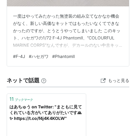
一度はやってみたかった無塗装の組み立てなかなか機会
がなく、新しい高価なキットではもったいなくてできな
かったのですが、とうとうやってしまいました このキッ
ト、ハセガワの1/72 F-4J PhantomⅡ、”COLOURFUL
MARINE CORPS”なんですが、デカールのない中古キッ
トなので、わざわざ市販のデカールを購入してまで仕上
#
F-4J
#
ハセガワ
#
PhantomⅡ
げる気にならなかったのです ハセガワの1/72 F-4のキッ
トは、これまで何機か製作しており、同じF-4Jのファイ
ンモールドの新しいキットもあるので、思い切って無塗
ネットで話題
もっと見る
装で組み立ててみました 一応ゲートの処理、パーティン
グラインやバリを処理して、合わせ目も最低限、パテ…
11
ブックマーク
はあちゅう on Twitter: "まともに見て
くれている方がいてありがたいです🙏
✨ https://t.co/f4j4K4KOLW"