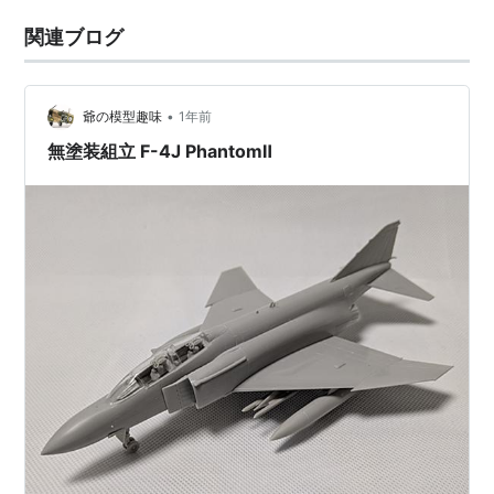
関連ブログ
•
爺の模型趣味
1年前
無塗装組立 F-4J PhantomⅡ