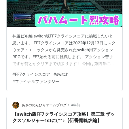
神羅ビル編 switch版FF7クライシスコアに挑戦したいと
思います。 FF7クライシスコアは2022年12月13日にスク
ウェア・エニックスから発売されたswitch用アクション
RPGです。FF7始める前に挑戦します。 アクション苦手
ですが何とかクリアまで頑張ります！ 今回は第四章に挑
戦します。エアリスとのんびりした時間を過ごしている
#
FF7クライシスコア
#
switch
と突然連絡が入り神羅ビルへ。零番街ハイウェイを抜け
#
ファイナルファンタジー
神羅ビルに着くと・・・ それではどうぞ(^_^)/
www.youtube.com 前回の様子はこちらから↓↓↓
www.youtube.com おすすめ動画はこちらから↓↓↓
【SFC版ファイナルファンタジーⅥ】…
•
あきののんびりゲームブログ
4年前
【switch版FF7クライシスコア攻略】第三章 ザッ
クスソルジャー1stに(^^♪【伍番魔晄炉編】