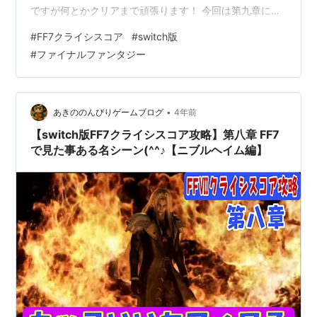
ですが何とかクリアまで頑張ります！ 今回は第九章に挑
戦します。魔晄中毒になったクラウドを守ってニブルヘ
#
FF7クライシスコア
#
switch版
イムから脱出します。次から次へと襲ってくる敵から逃
#
ファイナルファンタジー
れて到着したのは故郷のゴンガガでしたが・・・ それで
はどうぞ(^_^)/ www.youtube.com 前回の様子はこちらか
ら↓↓↓ www.youtube.com おすすめ動画はこちらから
↓↓↓ 【SFC版ドラ…
•
あきののんびりゲームブログ
4年前
【switch版FF7クライシスコア攻略】第八章 FF7
で見た事ある名シーン(^^♪【ニブルヘイム編】