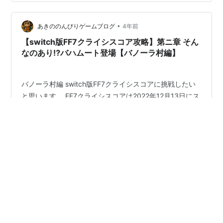
www.youtube.com おすすめ動画はこちらから↓↓↓
【SFC版ドラクエ５攻略23】極悪モンスターに泣かされ
ます【封印の洞窟編】 - YouT…
•
あきののんびりゲームブログ
4年前
【switch版FF7クライシスコア攻略】第ニ章 そん
なのあり⁉バハムート登場【バノーラ村編】
バノーラ村編 switch版FF7クライシスコアに挑戦したい
と思います。 FF7クライシスコアは2022年12月13日にス
クウェア・エニックスから発売されたswitch用アクショ