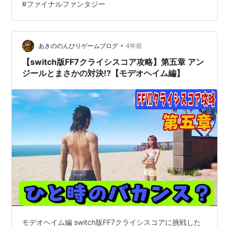
#
ファイナルファンタジー
行くと・・・ それではどうぞ(^_^)/ www.youtube.com
前回の様子はこちらから↓↓↓ www.youtube.com おす
すめ動画はこちらから↓↓↓ 【SFC版ドラクエ５攻略
26】仲間集めも終盤戦…
•
あきののんびりゲームブログ
4年前
【switch版FF7クライシスコア攻略】第五章 アン
ジールとまさかの対決⁉【モデオヘイム編】
モデオヘイム編 switch版FF7クライシスコアに挑戦した