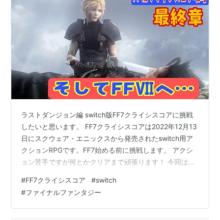
ラストダンジョン編 switch版FF7クライシスコアに挑戦
したいと思います。 FF7クライシスコアは2022年12月13
日にスクウェア・エニックスから発売されたswitch用ア
クションRPGです。FF7始める前に挑戦します。 アクシ
ョン苦手ですが何とかクリアまで頑張ります！ 今回はい
よいよ最終章に挑戦します。バノーラ村 はずれの穴を降
#
FF7クライシスコア
#
switch
りてラストダンジョンへ。謎解きや複雑なダンジョンに
#
ファイナルファンタジー
大苦戦。 それではどうぞ(^_^)/ www.youtube.com 前回
の様子はこちらから↓↓↓ www.youtube.com おすすめ