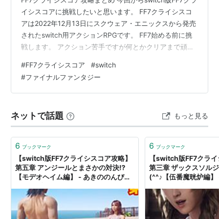
イシスコアに挑戦したいと思います。 FF7クライシスコ
アは2022年12月13日にスクウェア・エニックスから発売
されたswitch用アクションRPGです。 FF7始める前に挑
戦します。 アクション苦手ですが何とかクリアまで頑張
ります！ チャプター1から10までの攻略の様子と裏ボス
#
FF7クライシスコア
#
switch
ミネルヴァをアクション苦手な人でも倒せるやり方を紹
#
ファイナルファンタジー
介します。 それではどうぞ(^_^)/ FF7クライシスコア攻略
まとめ 1タンブリン砦編 2バノーラ村編 3伍番魔晄炉編 4
神羅ビル編 5モデオヘイム編 6ジュノン編 7エアリス編 8
ネットで話題
もっと見る
ニブルヘイム編 9ゴン…
6
6
ブックマーク
ブックマーク
【switch版FF7クライシスコア攻略】
【switch版FF7ク
第五章 アンジールとまさかの対決⁉
第三章 ザックスソルジ
【モデオヘイム編】 - あきののんびり
(^^♪【伍番魔晄炉編】
ゲームブログ
りゲームブログ