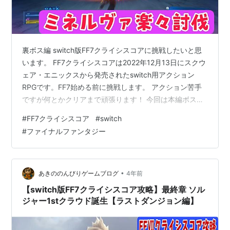
裏ボス編 switch版FF7クライシスコアに挑戦したいと思
います。 FF7クライシスコアは2022年12月13日にスクウ
ェア・エニックスから発売されたswitch用アクション
RPGです。FF7始める前に挑戦します。 アクション苦手
ですが何とかクリアまで頑張ります！ 今回は本編ボスよ
り数段強い裏ボスのミネルヴァ攻略編です。アクション
#
FF7クライシスコア
#
switch
苦手なので苦戦しますがこのマテリアを育てて装備した
#
ファイナルファンタジー
ら余裕でした(^^♪ それではどうぞ(^_^)/
www.youtube.com 前回の様子はこちらから↓↓↓
www.youtube.com おすすめ動画はこちらから↓↓↓
【SFC版ドラクエ５攻略裏技】ひとしこの…
•
あきののんびりゲームブログ
4年前
【switch版FF7クライシスコア攻略】最終章 ソル
ジャー1stクラウド誕生【ラストダンジョン編】