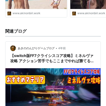
www.akinonbiri.work
www.akinonbiri.work
関連ブログ
•
あきののんびりゲームブログ
4年前
【switch版FF7クライシスコア攻略】ミネルヴァ
攻略 アクション苦手でもここまでやれば勝てる！
【裏ボス編】