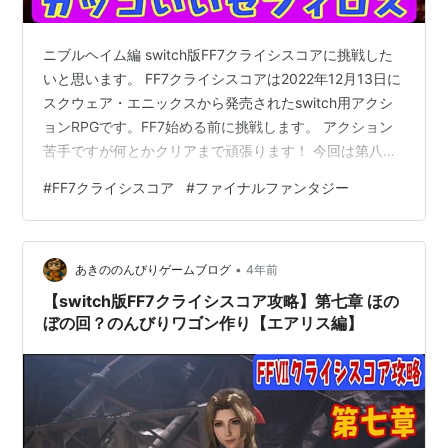
ニブルヘイム編 switch版FF7クライシスコアに挑戦した
いと思います。 FF7クライシスコアは2022年12月13日に
スクウェア・エニックスから発売されたswitch用アクシ
ョンRPGです。FF7始める前に挑戦します。 アクション
苦手ですが何とかクリアまで頑張ります！ 今回は第八章
に挑戦します。セフィロスと共にニブルヘイムに調査に
#
FF7クライシスコア
#
ファイナルファンタジー
向かいます。クラウドも一緒にニブルヘイムに到着する
と見た事のあるシーンが(^^♪ それではどうぞ(^_^)/
www.youtube.com 前回の様子はこちらから↓↓↓
•
www.youtube.com おすすめ動画はこちらから↓↓↓
あきののんびりゲームブログ
4年前
【SFC版ドラクエ５攻略28…
【switch版FF7クライシスコア攻略】第七章 ほの
ぼの回？のんびりワゴン作り【エアリス編】