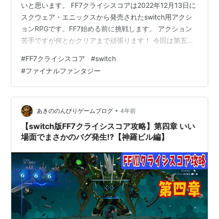
いと思います。 FF7クライシスコアは2022年12月13日に
スクウェア・エニックスから発売されたswitch用アクシ
ョンRPGです。FF7始める前に挑戦します。 アクション
苦手ですが何とかクリアまで頑張ります！ 今回は第五章
に挑戦します。モデオヘイムに仕事で向かう兵士の中に
#
FF7クライシスコア
#
switch
クラウドが居ました♪クラウドと意気投合して向かったモ
#
ファイナルファンタジー
デオヘイムでは・・・ それではどうぞ(^_^)/
www.youtube.com 前回の様子はこちらから↓↓↓
www.youtube.com おすすめ動画はこちらから↓↓↓
【SFC版ドラクエ５攻略25】親子で…
•
あきののんびりゲームブログ
4年前
【switch版FF7クライシスコア攻略】第四章 いい
場面でまさかのバグ発生⁉【神羅ビル編】