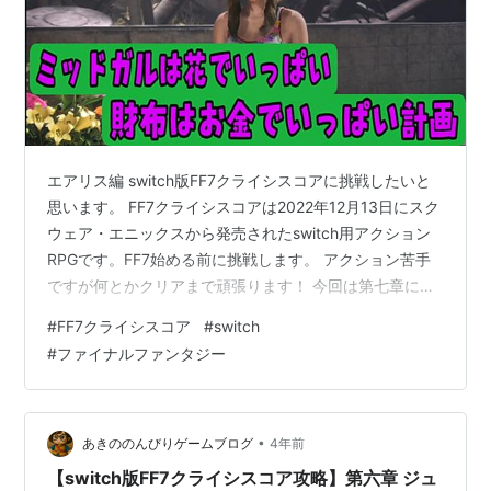
エアリス編 switch版FF7クライシスコアに挑戦したいと
思います。 FF7クライシスコアは2022年12月13日にスク
ウェア・エニックスから発売されたswitch用アクション
RPGです。FF7始める前に挑戦します。 アクション苦手
ですが何とかクリアまで頑張ります！ 今回は第七章に挑
戦します。今回は戦闘から少し離れてエアリスとお花の
#
FF7クライシスコア
#
switch
ワゴン作りします♪ミッドガルは花でいっぱい財布はお金
#
ファイナルファンタジー
でいっぱい計画です。 それではどうぞ(^_^)/
www.youtube.com 前回の様子はこちらから↓↓↓
www.youtube.com おすすめ動画はこちらから↓↓↓
【SFC版ドラクエ５攻略27】残り2…
•
あきののんびりゲームブログ
4年前
【switch版FF7クライシスコア攻略】第六章 ジュ