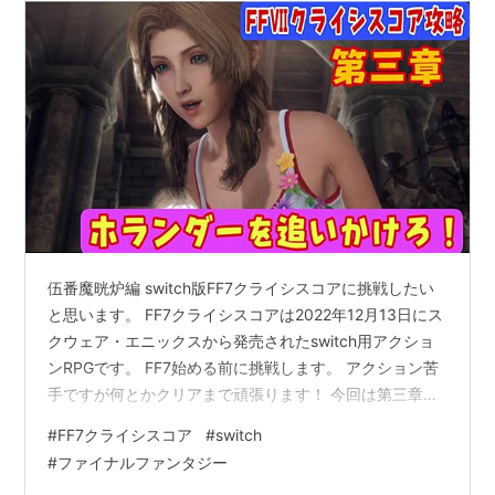
伍番魔晄炉編 switch版FF7クライシスコアに挑戦したい
と思います。 FF7クライシスコアは2022年12月13日にス
クウェア・エニックスから発売されたswitch用アクショ
ンRPGです。 FF7始める前に挑戦します。 アクション苦
手ですが何とかクリアまで頑張ります！ 今回は第三章に
挑戦します。今回はセフィロスと任務につきます。可愛
#
FF7クライシスコア
#
switch
いエアリスも登場♪ それではどうぞ(^_^)/
#
ファイナルファンタジー
www.youtube.com 前回の様子はこちらから↓↓↓