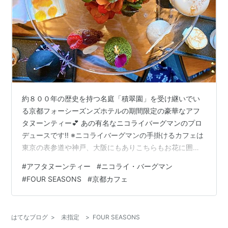
約８００年の歴史を持つ名庭「積翠園」を受け継いでい
る京都フォーシーズンズホテルの期間限定の豪華なアフ
タヌーンティー💕 あの有名なニコライバーグマンのプロ
デュースです‼️ ※ニコライバーグマンの手掛けるカフェは
東京の表参道や神戸、大阪にもありこちらもお花に囲ま
れた空間が素敵で連日混み合っている人気のカフェで
#
アフタヌーンティー
#
ニコライ・バーグマン
す。 今月末までの開催なので、早速予約して行ってきま
#
FOUR SEASONS
#
京都カフェ
した❣️ 一休サイトでも京都ランキング１位の人気アフタ
ヌーンティーです💐 ☝️ニコライバーグマンの作品。 期間
中だけディスプレイされているようです。 さすがの素晴
はてなブログ
>
未指定
>
FOUR SEASONS
らしいホテルです✨ 全ての空間が広くて贅沢な造りで