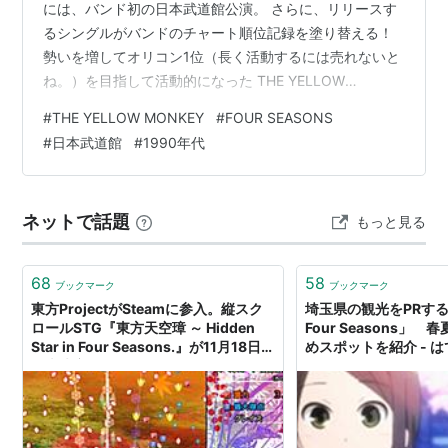
には、バンド初の日本武道館公演。 さらに、リリースす
るシングルがバンドのチャート順位記録を塗り替える！
勢いを増してオリコン1位（長く活動するには売れないと
ね。）を目指して活動的になった THE YELLOW
MONKEY は、初の海外（ロンドン）レコーディングを行
#
THE YELLOW MONKEY
#
FOUR SEASONS
い、同年発売2枚目となる5thアルバム『FOUR
#
日本武道館
#
1990年代
SEASONS』を発売してきた！ そして、この5thアルバム
『FOUR SEASONS』が祈願のオリコン1位を獲得するこ
とになる！ 1995年、地下室の道化師では終わらなかった
ネットで話題
もっと見る
イエモンがここに...。 THE YELL…
68
58
ブックマーク
ブックマーク
東方ProjectがSteamに参入。縦スク
埼玉県の観光をPRする
ロールSTG『東方天空璋 ～ Hidden
Four Seasons」
Star in Four Seasons.』が11月18日に
めスポットを紹介 - 
発売決定 - AUTOMATON