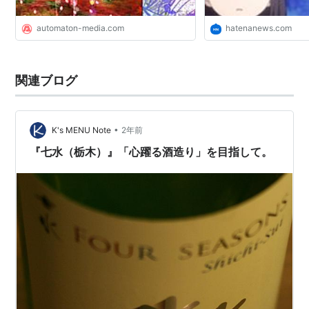
automaton-media.com
hatenanews.com
関連ブログ
•
K's MENU Note
2年前
『七水（栃木）』「心躍る酒造り」を目指して。