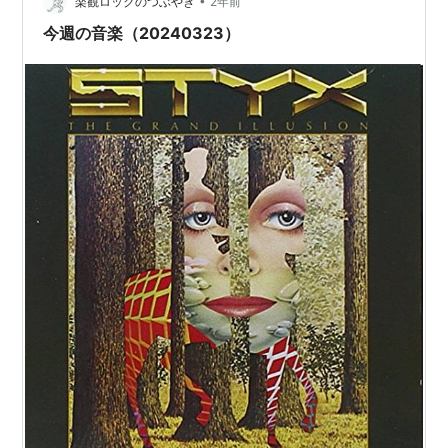
•
は少な目、うすにごり。 適度な発泡感とミルキーな酸味
楽観ロックのつぶやき
2年前
が心地よい。 飲み口はふわっと軽く後口すっきり。 微
今週の音楽（20240323）
か…