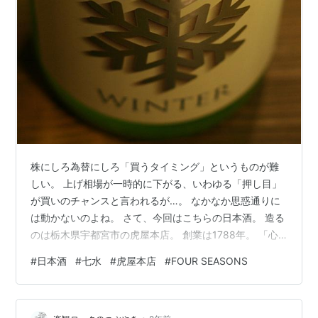
株にしろ為替にしろ「買うタイミング」というものが難
しい。 上げ相場が一時的に下がる、いわゆる「押し目」
が買いのチャンスと言われるが…。 なかなか思惑通りに
は動かないのよね。 さて、今回はこちらの日本酒。 造る
のは栃木県宇都宮市の虎屋本店。 創業は1788年。 「心
躍る酒」をコンセプトに「七水」「菊」ブランドを展開
#
日本酒
#
七水
#
虎屋本店
#
FOUR SEASONS
している。 toratora.co.jp 今回の一本は… 季節限定
「FOUR SEASONS」シリーズの第一弾。 「夢さらら」
の等外米を60%精白した「おりがらみ」生酒。 「おり」