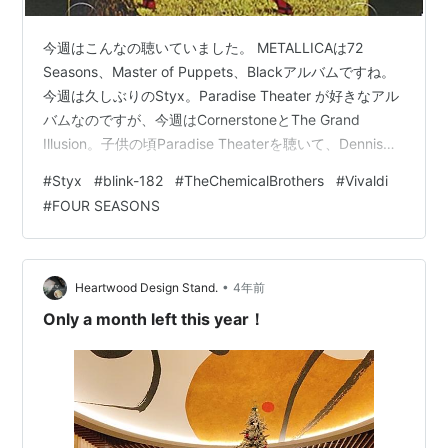
今週はこんなの聴いていました。 METALLICAは72
Seasons、Master of Puppets、Blackアルバムですね。
今週は久しぶりのStyx。Paradise Theater が好きなアル
バムなのですが、今週はCornerstoneとThe Grand
Illusion。子供の頃Paradise Theaterを聴いて、Dennis
DeYoungがなんて唄が上手い人なんだ！と感動していた
#
Styx
#
blink-182
#
TheChemicalBrothers
#
Vivaldi
のを思い出しました。 そして、New York Phillharmonic
#
FOUR SEASONS
入っていますが、ビバルディの四季を聴いてたかな。こ
こんところクラシック音楽をよく流しています。特にノ
リの良いやつ。…
•
Heartwood Design Stand.
4年前
Only a month left this year！