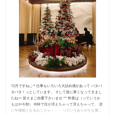
12月ですね◡̈‧* 仕事もいろいろ大詰め感があって バタバ
タバタ！っとしています。 そして急に寒くなってきまし
たねー 皆さまご自愛下さいませ ^^ 昨夜は（っていうか
もはや今朝） W杯で目が冴えちゃって冴えちゃって、 逆
に午後眠くなるわこりゃ・・・ っていうありがちな展