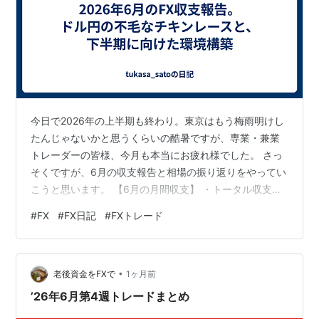
今日で2026年の上半期も終わり。東京はもう梅雨明けし
たんじゃないかと思うくらいの酷暑ですが、専業・兼業
トレーダーの皆様、今月も本当にお疲れ様でした。 さっ
そくですが、6月の収支報告と相場の振り返りをやってい
こうと思います。 【6月の月間収支】 ・トータル収支：
+112,400円（+68.5 pips） ・勝率：54.2% ・主な取引
#
FX
#
FX日記
#
FXトレード
通貨ペア：USD/JPY、GBP/JPY、XAU/USD 結論から言
うと、なんとかプラスで生き残れました。ただ、内容と
しては全く満足できるものではなく、むしろ「運良く助
•
かっただけ」のトレードがいくつかあって猛省していま
老後資金をFXで
1ヶ月前
す。 今月の相場、本当にやりづらくなかったです…
’26年6月第4週トレードまとめ