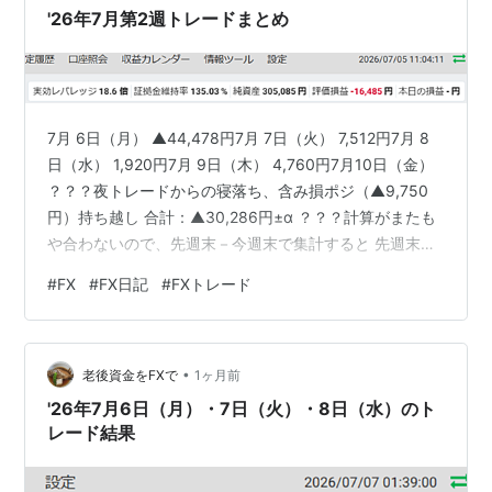
'26年7月第2週トレードまとめ
7月 6日（月） ▲44,478円7月 7日（火） 7,512円7月 8
日（水） 1,920円7月 9日（木） 4,760円7月10日（金）
？？？夜トレードからの寝落ち、含み損ポジ（▲9,750
円）持ち越し 合計：▲30,286円±α ？？？計算がまたも
や合わないので、先週末－今週末で集計すると 先週末の
純資産：305,085円 今週末の純資産：290,454円 '26年7
#
FX
#
FX日記
#
FXトレード
月第2週の合計：▲14,631円 含み損ポジ（▲9,750円）
を持ち越しているので実質的には今週は▲2万5千円弱…
まぁでも月曜にいきなり▲44,478円やらかした割には、
•
その後ガタガタっと崩れずにどうにか踏ん張った点は良
老後資金をFXで
1ヶ月前
か…
'26年7月6日（月）・7日（火）・8日（水）のト
レード結果