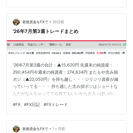
から振り返ると、そのトレードに特別な根拠があったわ
けではない。長く見ていたせいで、小さな値動きまでチ
ャンスに見えていただけだった。 本当に分かりやすい場
•
面は、ずっと画面を見ていなくても気づく。逆に、何十
老後資金をFXで
20日前
分も悩まないと入れない場面は、入ったあとも迷うこと
'26年7月第3週トレードまとめ
が多い。 最近は、チャートを開く時間を以前よ…
'26年7月第3週の合計：▲15,620円 先週末の純資産：
290,454円今週末の純資産：274,834円 またもや含み損
ポジ（▲22,050円）を持ち越し・・・ジリジリ資産が減
っていってる・・・ 持ち越した含み損ポジはショートな
んだがなんちゃってでも何でもいいから介入っぽいのき
て30万復活できないかなぁとバカみたいなことを考えて
#
FX
#
FX日記
#
FXトレード
いる自分をビンタしたい。
•
老後資金をFXで
1ヶ月前