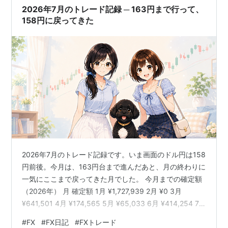
2026年7月のトレード記録 ─ 163円まで行って、
158円に戻ってきた
2026年7月のトレード記録です。いま画面のドル円は158
円前後。今月は、163円台まで進んだあと、月の終わりに
一気にここまで戻ってきた月でした。 今月までの確定額
（2026年） 月 確定額 1月 ¥1,727,939 2月 ¥0 3月
¥641,501 4月 ¥174,565 5月 ¥65,033 6月 ¥414,254 7
月 ¥83,565 本年累計 ¥3,106,857 生涯累計 ¥9,287,389
#
FX
#
FX日記
#
FXトレード
FXを始めてからの年間確定利益 年 確定利益 2017年