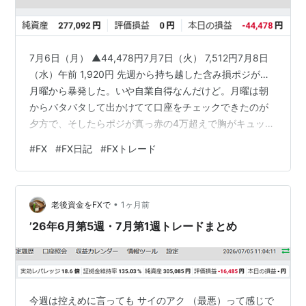
7月6日（月） ▲44,478円7月7日（火） 7,512円7月8日
（水）午前 1,920円 先週から持ち越した含み損ポジが…
月曜から暴発した。いや自業自得なんだけど。月曜は朝
からバタバタして出かけてて口座をチェックできたのが
夕方で、そしたらポジが真っ赤の4万超えで胸がキュッと
なった。あれ？逆指値の注文は？消えてる？なん
#
FX
#
FX日記
#
FXトレード
で？？？ ・・・・・・あー、注文には有効期限があった
のだ。失念してた。確か「今週末まで」って設定してた
覚えが… 純資産が30万を切ってしまった。 夜になんとか
•
取り戻そうとあがいたけど、無理だった。むしろいくら
老後資金をFXで
1ヶ月前
か損失増やしただけだった・・・ 昨日（火）は多少取り
’26年6月第5週・7月第1週トレードまとめ
返せたものの、30…
今週は控えめに言っても サイのアク （最悪）って感じで