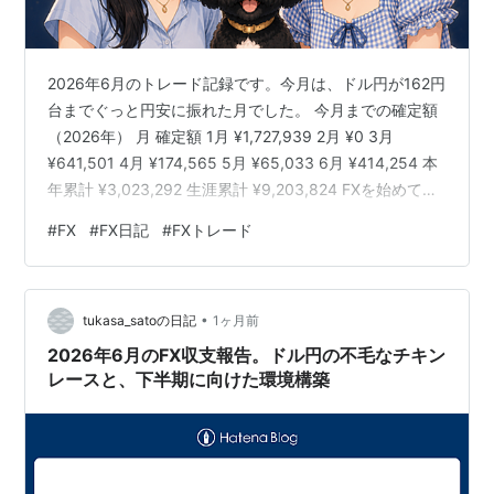
2026年6月のトレード記録です。今月は、ドル円が162円
台までぐっと円安に振れた月でした。 今月までの確定額
（2026年） 月 確定額 1月 ¥1,727,939 2月 ¥0 3月
¥641,501 4月 ¥174,565 5月 ¥65,033 6月 ¥414,254 本
年累計 ¥3,023,292 生涯累計 ¥9,203,824 FXを始めてか
らの年間確定利益 年 確定利益 2017年 ¥20,000 2018年
#
FX
#
FX日記
#
FXトレード
¥20,000 2019年 ¥225,014 2020年 ¥2,158,656 2021年
¥796,440 2022年 ¥1,268,441 2023年 ¥1,157,489 …
•
tukasa_satoの日記
1ヶ月前
2026年6月のFX収支報告。ドル円の不毛なチキン
レースと、下半期に向けた環境構築