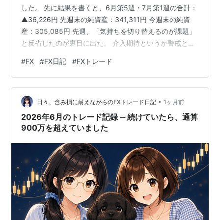
した。 先に結果を書くと、6月第5週・7月第1週の合計：
▲36,226円 先週末の純資産：341,311円 今週末の純資
産：305,085円 先週、「気持ちを切り替えるのが課題」
と反省したのが裏目に出た。 介入期待というか警戒とい
うか、「ドル円は下、ロングよりショート、ロングは早
#
FX
#
FX日記
#
FXトレード
めに手仕舞い」という考えが良くない。 素人の値ごろ感
など屁のツッパリにもならんのじゃ！と反省してたら、
ネットの私より上の世代の人の書き込みで「自分が子供
•
の時はドル円240円が普通だった」みたいなのが目に付
日々、含み損に耐えながらのFXトレード日記
1ヶ月前
いて、プラザ合意って歴史上の出来事っぽく感じてたけ
2026年6月のトレード記録 ─ 続けていたら、通算
ど全然そん…
900万を超えていました