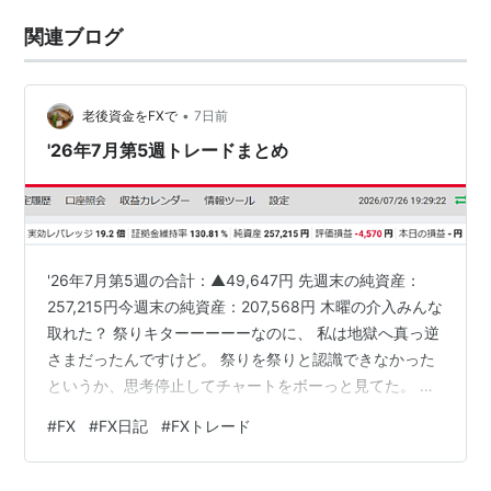
関連ブログ
•
老後資金をFXで
7日前
'26年7月第5週トレードまとめ
'26年7月第5週の合計：▲49,647円 先週末の純資産：
257,215円今週末の純資産：207,568円 木曜の介入みんな
取れた？ 祭りキターーーーーなのに、 私は地獄へ真っ逆
さまだったんですけど。 祭りを祭りと認識できなかった
というか、思考停止してチャートをボーっと見てた。 心
の準備ができてなかったというか、てっきり動くとした
#
FX
#
FX日記
#
FXトレード
ら介入あるとしたら、31日（金）の植田総裁会見後だろ
うって思ってた（決めつけてた）から、30日（木）に下
げだしたときは、「どうせすぐ戻ってくるやつやろ～」