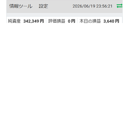
6月22日（月） ▲5,500円6月23日（火） ▲7,803円6月
24日（水） ▲2,940円6月25日（木） ▲3,770円6月26
日（金） 9,190円 6月第4週の合計： ▲10,823円 今週は
なんだか波に乗れず体調もすっきりせず全然ダメダメで
した。 毎日ちゃんと記録してなくて1週間分まとめてみた
らなんか計算が合わない・・・ 先週末の純資産が、
#
FX
#
FX日記
#
FXトレード
342,349円で今週末の純資産は、341,311円 つまり今週
合計は、▲1,038円 なので、上記のまとめほどダメダメ
ではなかった。トータルマイナスではあるものの損失を
•
抑えられてた。 ということになるんだけれど、メンタル
rikakupizzaaのブログ
1ヶ月前
的には、なんか本当にダ…
だましの原因