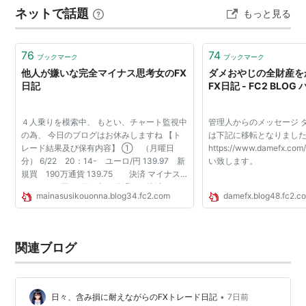
ネットで話題
もっと見る
って高を括ってた。 そしたら、え？あれ？何が起こって
る？？え？は？・・・思考停止・・・はっ！！もしや介
入？！ショ…
76
74
ブックマーク
ブックマーク
他人が嫌いな完全マイナス思考女のFX
ダメおやじの全財産を
日記
FX日記 - FC2 BLO
４人乗りを模索中、 もとい、チャート監視中
管理人からのメッセージ 
の為、 今日のブログはお休みしますね 【ト
は下記に移転となりまし
レード結果及び保有内容】 ① （月曜日
https://www.damefx
分） 6/22 20：14- ユーロ/円 139.97 新
い致します。
規買 190万通貨 139.75 決済 マイナス
45万6000円 23日4時30分過ぎに決済。
mainasusikouonna.blog34.fc2.com
damefx.blog48.fc2.c
② （火曜日分） 6/23 19：04- ポンド/
円 195.18 新規売 190万通貨...
関連ブログ
•
日々、含み損に耐えながらのFXトレード日記
7日前