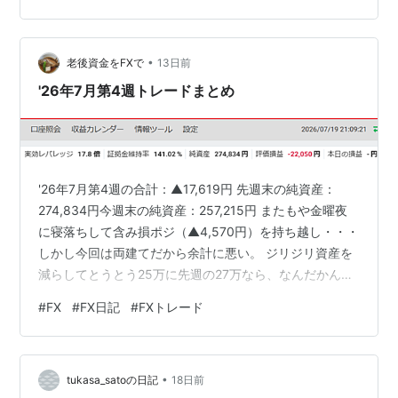
¥20,000 2018年 ¥20,000 2019年 ¥225,014 2020年
¥2,158,656 2021年 ¥796,…
•
老後資金をFXで
13日前
'26年7月第4週トレードまとめ
'26年7月第4週の合計：▲17,619円 先週末の純資産：
274,834円今週末の純資産：257,215円 またもや金曜夜
に寝落ちして含み損ポジ（▲4,570円）を持ち越し・・・
しかし今回は両建てだから余計に悪い。 ジリジリ資産を
減らしてとうとう25万に先週の27万なら、なんだかんだ
「まだ30万に戻せる！」という気持ちのほうが強かった
#
FX
#
FX日記
#
FXトレード
けど25万になると、「戻せる・取り返せる」より「あっ
という間に20万切ってしまうんじゃないか」という不安
が大きくなってちょっとした動きで一喜一憂してしまっ
•
てチマチマ損切りしてたら往復ビンタ食らって・・・ 自
tukasa_satoの日記
18日前