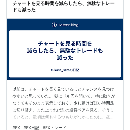
分で自分が信じられなくなってしまった。 それで、つい
チャートを見る時間を減らしたら、無駄なトレー
両建…
ドも減った
以前は、チャートを長く見ているほどチャンスを見つけ
やすいと思っていた。 朝にドル円を開いて、特に動きが
なくてもそのまま表示しておく。少し動けば短い時間足
に切り替え、また止まれば別の通貨ペアを見る。そうし
ていると、最初は何もするつもりがなかったのに、昼前
には一度くらい注文を出していることが多かった。 あと
#
FX
#
FX日記
#
FXトレード