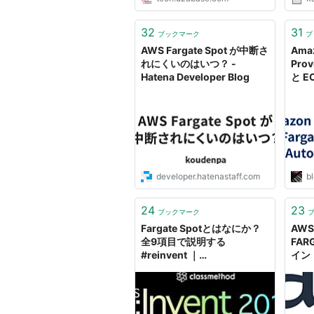
32
31
ブックマーク
ブ
AWS Fargate Spot が中断さ
Amaz
れにくいのはいつ？ -
Prov
Hatena Developer Blog
と EC
Sca
転
developer.hatenastaff.com
bl
24
23
ブックマーク
Fargate Spotとはなにか？
AWS
全9項目で説明する
FAR
#reinvent ｜
イン
Developers.IO