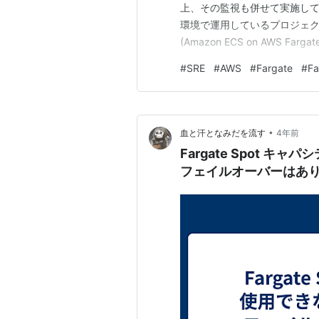
上、その監視も併せて実施していく
環境で運用しているプロジェクト
(Amazon ECS on AWS
になる一方、このときCPU使
#
SRE
#
AWS
#
Fargate
#
Fa
がやや過剰になってしまうこともあり
•
血と汗となみだを流す
4年前
Fargate Spot キ
フェイルオーバーはあり