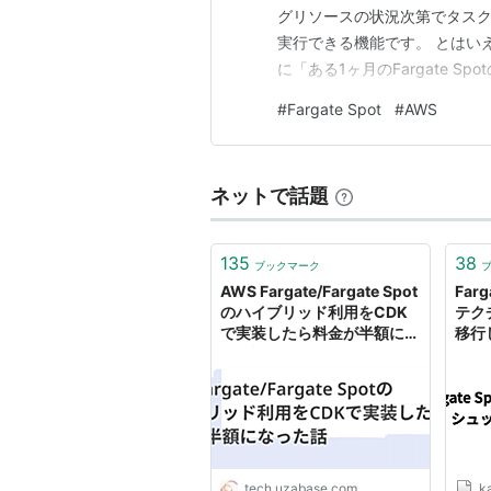
グリソースの状況次第でタスク
実行できる機能です。 とはい
に「ある1ヶ月のFargate 
に周期性がありそうですね。 
#
Fargate Spot
#
AWS
中断回数が少ないです。 つまり？
ネットで話題
135
38
ブックマーク
AWS Fargate/Fargate Spot
Farg
のハイブリッド利用をCDK
テク
で実装したら料金が半額にな
移行
った話 - Uzabase for
カミ
Engineers
tech.uzabase.com
ka