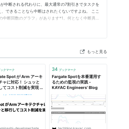
が中断される代わりに、最大通常の7割引きでタスクを
え、できることなら中断はされたくないですよね。 ここ
Spotの中断回数のグラフ」があります*1。何となく中断具合
グッとにらむとこうなりました。 明らかに日曜日近辺の
 中断されたくないタスクをFargate Sp…
もっと見る
34
ブックマーク
ブックマーク
ate Spot が Arm アーキ
Fargate Spotを本番運用す
チャに対応！ シュッと
るための監視の実践 -
してコスト削減を実現 -
KAYAC Engineers' Blog
ナシ エンジニアブログ
minashi-developer.hatenablog.jp
techblog.kayac.com