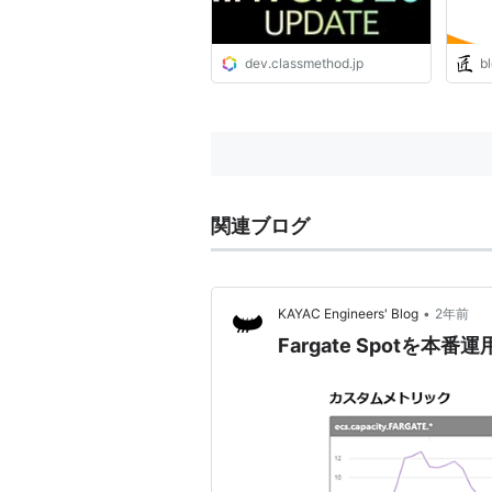
dev.classmethod.jp
bl
関連ブログ
•
KAYAC Engineers' Blog
2年前
Fargate Spotを