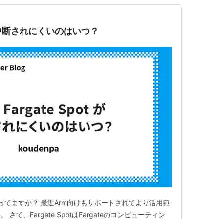
ot が中断されにくいのはいつ？
pot使ってますか？ 最近Arm向けもサポートされてより活用範
て、Fargete SpotはFargateのコンピューティン