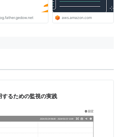
og.father.gedow.net
aws.amazon.com
本番運用するための監視の実践