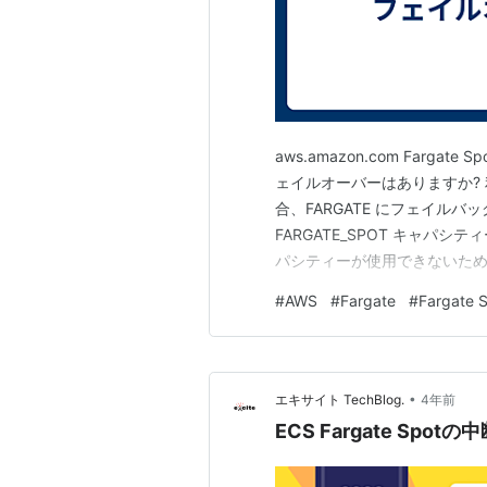
aws.amazon.com Farga
ェイルオーバーはありますか? 利
合、FARGATE にフェイル
FARGATE_SPOT キャパ
パシティーが使用できないため
SERVICE_TASK_PLACEM
#
AWS
#
Fargate
#
Fargate 
PROVISIONING の第 1 段
•
エキサイト TechBlog.
4年前
ECS Fargate S