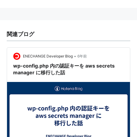
CGIプログラムのプロセスをメモリ上に永続化させるこ
とで、その起動/終了時のオーバーヘッドをカットし、
プログラム全体のパフォーマンスを向上させるための拡
関連ブログ
張。使用言語には依存しない。
Apache、IIS、Zeus、lighttpd といった主要なウェブサ
•
ENECHANGE Developer Blog
6年前
ーバーでの動作をサポートしている。利用するためには
wp-config.php 内の認証キーを aws secrets
それぞれサーバー用のバインドプログラム(例えば
manager に移行した話
Apache なら mod_fastcgi)を組み込んで利用する。
lighttpd は標準で FastCGI をサポートしており、その
扱いが容易だ。Light Weight Language でウェブアプリ
ケーションを開発し、lighttpd + FastCGI で動作させる
というのが昨今の流行である。