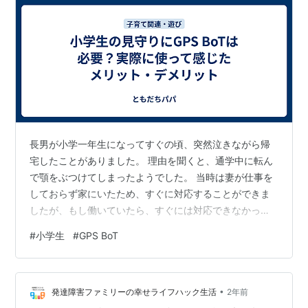
長男が小学一年生になってすぐの頃、突然泣きながら帰
宅したことがありました。 理由を聞くと、通学中に転ん
で顎をぶつけてしまったようでした。 当時は妻が仕事を
しておらず家にいたため、すぐに対応することができま
したが、もし働いていたら、すぐには対応できなかった
かもしれないという不安が残りました。 この出来事をき
#
小学生
#
GPS BoT
っかけに、子どもの居場所を確認できる「GPS BoT」の
購入を考えるようになりました。 ★現在は兄弟それぞれ
に見守り用GPSを持たせて使用しています。 リンク GPS
•
BoTを選んだ理由 実際に使って感じたメリット 正直に感
発達障害ファミリーの幸せライフハック生活
2年前