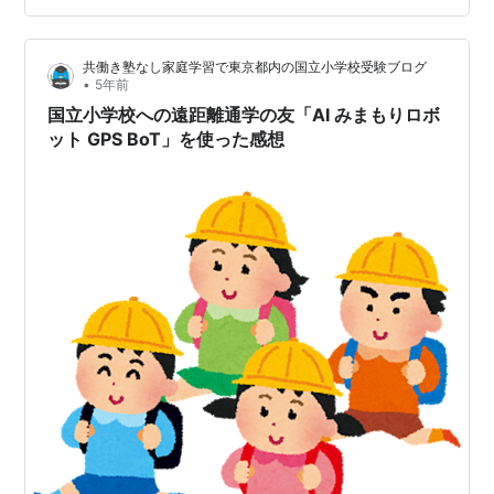
ライフハック！ 【公式】GPS BoT｜No.1🥇子供見守り
GPSアプリ｜日本一多くの子供を見守るGPSアプリ モバ
共働き塾なし家庭学習で東京都内の国立小学校受験ブログ
イルバッテリー cheero Pocheri DANBOARD ver.
•
5年前
10000mAh ダンボー 日本メーカー 2…
国立小学校への遠距離通学の友「AI みまもりロボ
ット GPS BoT」を使った感想