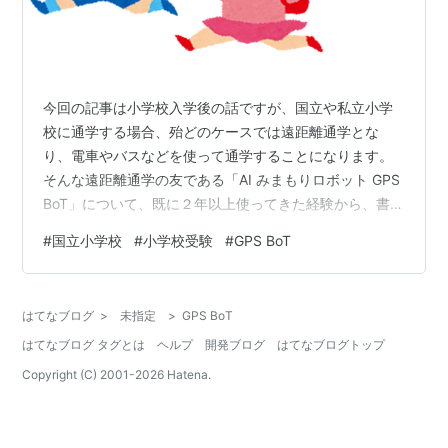
今回の記事は小学校入学後の話ですが、国立や私立小学
校に通学する場合、殆どのケースでは遠距離通学とな
り、電車やバスなどを使って通学することになります。
そんな遠距離通学の友である「AI みまもりロボット GPS
BoT」について、既に２年以上使ってきた経験から、書い
ていきたいと思います。
#
国立小学校
#
小学校受験
#
GPS BoT
はてなブログ
>
未指定
>
GPS BoT
はてなブログ タグとは
ヘルプ
開発ブログ
はてなブログトップ
Copyright (C) 2001-
2026
Hatena.