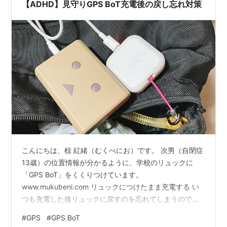
じたデメリット スマホを持たせる問題 まとめ リンク
【ADHD】見守りGPS BoT充電後の戻し忘れ対策
GPS BoTを…
こんにちは、椋 紅緒（むくべにお）です。 次男（自閉症
13歳）の位置情報が分かるように、学校のリュックに
「GPS BoT」をくくりつけています。
www.mukubeni.com リュックにつけたまま充電する い
つも充電した後リュックに戻すのを忘れてしまうので、
リュックにつけたままモバイルバッテリーで充電するこ
#
GPS
#
GPS BoT
とにしました。 これでもう大丈夫。 我ながら素晴らしい