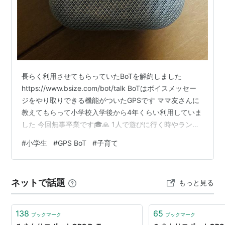
長らく利用させてもらっていたBoTを解約しました
https://www.bsize.com/bot/talk BoTはボイスメッセー
ジをやり取りできる機能がついたGPSです ママ友さんに
教えてもらって小学校入学後から4年くらい利用していま
した 今回無事卒業です🎓🙏 1人で遊びに行く時やランド
セルの中に忍ばせていました BoTのデメリットは、充電
#
小学生
#
GPS BoT
#
子育て
を頻繁にしないといけないということ BoTのメリット
は、学校行事の時にもリュックに忍ばせることができる
ので、場所が把握でき、安心でした とはいえ、充電し忘
ネットで話題
もっと見る
れることも多かったので、結局ランドセルにはアップル
製のタグを入れることにしたので、BoT使用頻度が…
138
65
ブックマーク
ブックマーク