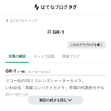
はてなブログ トップ
GR-1
このタグでブログを書く
言葉の解説
ネットで話題
関連ブログ
GR-1
(
一般
)
【
じーあーるわん
】
リコー社の35ミリレンズシャッターカメラ。
いわゆる「高級
コンパクトカメラ
」市場の代表的モデル
の一つだった。
解説の続きを読む
その後「GR1s」「GR1v」と発展した後、絶版となる。