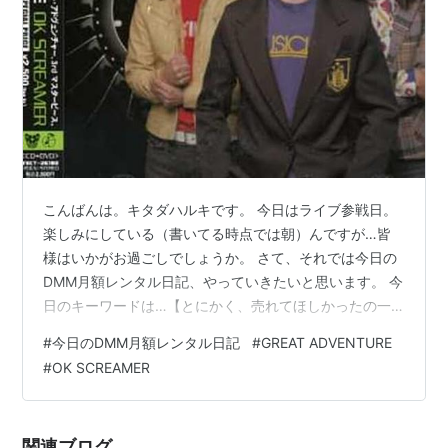
に「THE AUDIENCE」を提供、さらにシングルとして
『
WHERE’S THE SOUL
』、『
SPACE MEN
』をリリー
ス。
これら3曲を収録した3rdアルバム『
OK
SCREAMER(DVD付)
』を、翌2007年1月に発表する。
2007年は、バンドにとって過去最大本数となるライヴ
を、国内・外で敢行。
こんばんは。キタダハルキです。 今日はライブ参戦日。
2008年1月通算4作目となるアルバム『
COLOURS IN
楽しみにしている（書いてる時点では朝）んですが…皆
THE DARKNESS
』を完成させる。
様はいかがお過ごしでしょうか。 さて、それでは今日の
同アルバムが2008年4月16日リリース！！
DMM月額レンタル日記、やっていきたいと思います。 今
日のキーワードは…【とにかく、売れてほしかったの一
語】。 それではレビューしていきたいと思います。
#
今日のDMM月額レンタル日記
#
GREAT ADVENTURE
Discography
#
OK SCREAMER
2003.11.26 ROWB.ep(※廃盤)
2004.07.20 GREAT&FUNKY(※廃盤)
2005.02.23
GREAT&FUNKY-Reservoir Edition-
関連ブログ