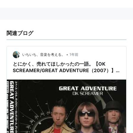
Profile
2002年結成。所属するマネージメント／インディペン
デント・レーベルApple Paint Factoryより
関連ブログ
『ROWB.e.p.』で2003年11月デビュー。2004年7月に
は1stアルバム『GREAT&FUNKY』を発表。
•
同作品は新録を追加し、EMI／レザボア・レコーズよ
いちいち、音楽を考える。
1年前
り、『
GREAT&FUNKY-Reservoir Edition-
』としてリイ
とにかく、売れてほしかったの一語。【OK
SCREAMER/GREAT ADVENTURE（2007）】
シューされる。
｜今日のDMM月額レンタル日記。#201
同年11月には早くも2ndアルバム『
ROCKS
』をリリー
ス、同アルバムからは「Any Place Rocks」がD
ocomo関西タイアップ／全国各局FMパワープレイを獲
得し、スマッシュ・ヒット。
2006年にはサッカーゲーム「ウイニングイレブン」を
セレブレイトしたコンピ『
WE LOVE WE [WE LOVE
Winning Eleven]
』