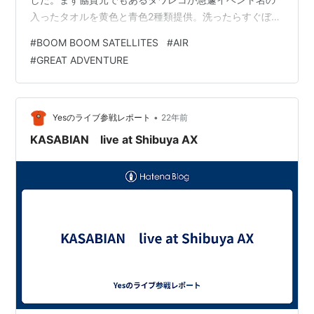
入ったタオルを黄色と青色2種類提供。洗ったらすぐぼろ
ぼろになりましたが太っ腹なタワレコに感謝！15時～22
#
BOOM BOOM SATELLITES
#
AIR
時までイベントがあったので、観客も疲れて大変だろう
#
GREAT ADVENTURE
からという配慮から、2階に休憩できる芝生エリア＋DJ
ブース（オセロなどのゲームも常備・生演奏あり）や、
整体体験コーナー、耳掻きサービス（膝枕付き）、タワ
レコカフェ１コイン（５００円）メニューも用意してあ
•
Yesのライブ参戦レポート
22年前
り、ライブ以外も楽しいものでした。 ・…
KASABIAN live at Shibuya AX