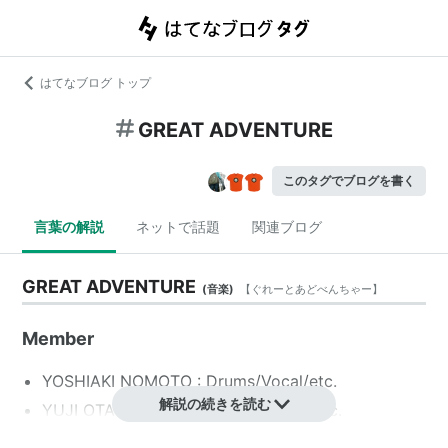
はてなブログ トップ
GREAT ADVENTURE
このタグでブログを書く
言葉の解説
ネットで話題
関連ブログ
GREAT ADVENTURE
(
音楽
)
【
ぐれーとあどべんちゃー
】
Member
YOSHIAKI NOMOTO : Drums/Vocal/etc.
解説の続きを読む
YUJI OTA : Vocal/Guitars/Keybords/etc.
KAZUTO TARMUMI : Bass/Vocal/Kebords/etc.