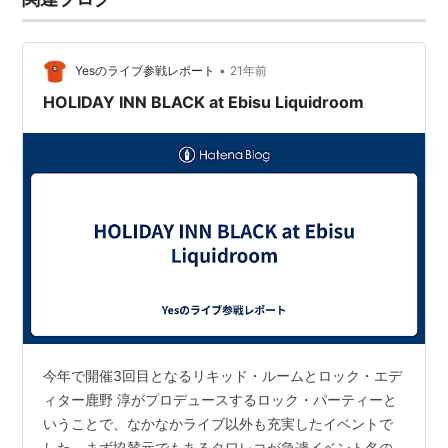
2005.09.05
TORTOISE
2005.11.23
ROCKS
•
Yesのライブ参戦レポート
21年前
2006.03.08
DON’T ADVISE US/GET BACK E.P.
HOLIDAY INN BLACK at Ebisu Liquidroom
2006.08.09
WHERE’S THE SOUL
2006.11.08
SPACE MEN
2007.01.17
OK SCREAMER(DVD付)
2008.04.16
COLOURS IN THE DARKNESS
Next Live
2008.05.04 高円寺HIGH
2008.05.09 TOWER RECORDS渋谷店 B1「STAGE
ONE」
2008.06.13 渋谷O-Crest(※ワンマンライブ)
今年で開催3回目となるリキッド・ルームとロック・エデ
ィター鹿野 淳がプロデュースするロック・パーティーと
2008.06.20 難波ROCKETS
いうことで、なかなかライブ以外も充実したイベントで
2008.06.22 名古屋APOLLO THEATER
した。まず協賛元でもあるタワレコが急遽イベント名の