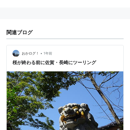
国内デザインという「ピュア・メイド・イン・ジャパ
ン」
をテーマとしたコレクションを発売し続けている。
関連ブログ
ムーブメントの供給先はモデルにより、セイコー,シチ
ズンと異なる。
•
おかログ！
1年前
桜が終わる前に佐賀・長崎にツーリング
2007年のバーゼルフェアにて、世界初の12振動(毎時4
万3200振動)ムーブメント
(セイコーインスツルの
盛岡セイコー工業株式会社
の
雫
石高級時計工房
製)を積んだ
EXPECTATIONS by GSX "富嶽" -fugaku-
を発表し、世
界中の時計関係者を驚かせた。
他にも、映画などのコラボレートウォッチなども手掛け