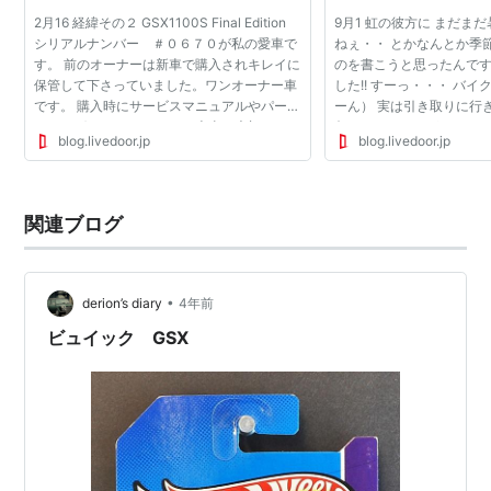
2月16 経緯その２ GSX1100S Final Edition
9月1 虹の彼方に まだま
シリアルナンバー ＃０６７０が私の愛車で
ねぇ・・ とかなんとか季
す。 前のオーナーは新車で購入されキレイに
のを書こうと思ったんです
保管して下さっていました。ワンオーナー車
した!! すーっ・・・ バイク
です。 購入時にサービスマニュアルやパーツ
ーん） 実は引き取りに行
カタログまで頂きました。 本当に大切にされ
旬だったのですがちょっ
blog.livedoor.jp
blog.livedoor.jp
ていたのでしょう。 そしてぴかぴかの車検証
してましたのと天気の折
ホルダーまで...
んど乗って...
関連ブログ
•
derion’s diary
4年前
ビュイック GSX