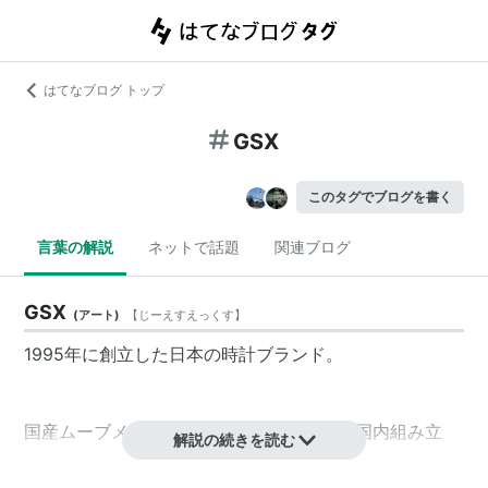
はてなブログ トップ
GSX
このタグでブログを書く
言葉の解説
ネットで話題
関連ブログ
GSX
(
アート
)
【
じーえすえっくす
】
1995年に創立した日本の時計ブランド。
国産ムーブメント、国産素材、国内生産、国内組み立
解説の続きを読む
て、