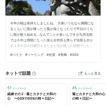
る。（詳しくは
コチラ
）
『スパイダーマン』,『マトリックス』,『キル・ビル』,
『サンダーバード』
今年の桜は長持ちしましたね。 大体いつもなら満開にな
『バットマン』,『スーパーマン』,『スター・ウォー
るくらいに雨が降ったり風が強くなったりで平日のうち
ズ』,『ゴジラ』
に桜が散り始める…なんてことが多いんですが九州北部
『ピンクパンサー』,『バイオハザード』,『NIKE』,『読
では今年は満開になった後も全然雨も降らず強風も吹か
売ジャイアンツ』
ず４月６日の日曜日もまだまだ花が残った状態でした。
『IMPUL』,『キューブリック』,『LUMINOX』,『森山
てことで、葉桜になり始めているが桜を見に行こうじゃ
#
バイク
#
ツーリング
#
佐賀
#
長崎
#
GSX
ないか！と佐賀県と長崎県の境目辺りへツーリングして
大道』etc.
きました。 最初の目的地は長崎県福島 最初に目指すは長
崎県福島の一番上にある大山公園。 ここは島になってお
ネットで話題
もっと見る
り、渡るには東側にある橋からしか入れないんですが実
*
リスト
：
リスト::ファッションブランド
はこの島住所は長崎県なんですが橋が架かってる先は佐
賀県なんです。 つまり、長崎県なのに佐賀…
51
45
ブックマーク
ブックマーク
経緯その２ : 菊とカタナと大和の
菊とカタナと大和の心 
心 〜GSX1100Sの時々日記〜
の時々日記〜