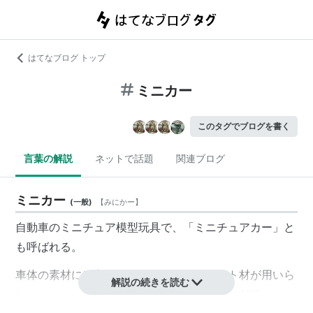
はてなブログ トップ
ミニカー
このタグでブログを書く
言葉の解説
ネットで話題
関連ブログ
ミニカー
(
一般
)
【
みにかー
】
自動車のミニチュア模型玩具で、「ミニチュアカー」と
も呼ばれる。
車体の素材には主に亜鉛合金のダイキャスト材が用いら
解説の続きを読む
れ、スケールは1/43を中心に大きいものでは1/18〜