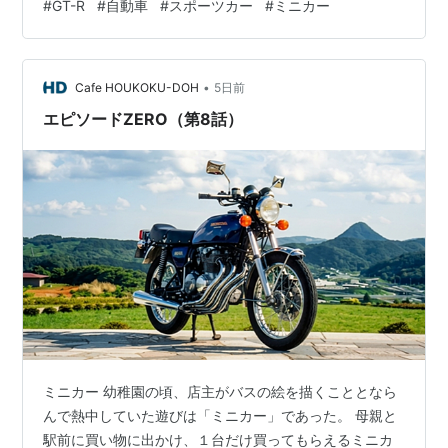
#
GT-R
#
自動車
#
スポーツカー
#
ミニカー
好良く迫力があると感じました。 今回このトミカを買う
ことが出来て良かったです！ ①パッケージ ②車体概説
・前面と右側面 ・後面と左側面 ・ドアは両方開くことが
出来ます。 ③感 想 今回は日産トミカのコレクシ…
•
Cafe HOUKOKU-DOH
5日前
エピソードZERO（第8話）
ミニカー 幼稚園の頃、店主がバスの絵を描くこととなら
んで熱中していた遊びは「ミニカー」であった。 母親と
駅前に買い物に出かけ、１台だけ買ってもらえるミニカ