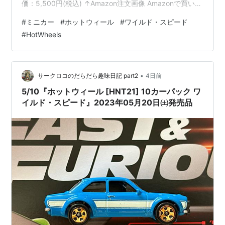
価：5,500円(税込) ↑Amazon注文画像 Amazonで買いま
した✌ 2023年05月05日発注 2023年05月21日㈰着📦
#
ミニカー
#
ホットウィール
#
ワイルド・スピード
【車種】日産 スカイライン GT-R ［BNR32］（限
#
HotWheels
定）’68 ダッジ チャージャー（限定）’95 三菱エクリプ
ス’87 ビュイック リーガル GNX’70 フォード エスコート
RS1600アイスチャージャー’2…
•
サークロコのだらだら趣味日記 part2
4日前
5/10『ホットウィール [HNT21] 10カーパック ワ
イルド・スピード』2023年05月20日㈯発売品