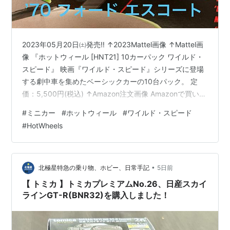
2023年05月20日㈯発売‼️ ↑2023Mattel画像 ↑Mattel画
像 『ホットウィール [HNT21] 10カーパック ワイルド・
スピード』 映画『ワイルド・スピード』シリーズに登場
する劇中車を集めたベーシックカーの10台パック。 定
価：5,500円(税込) ↑Amazon注文画像 Amazonで買いま
した✌ 2023年05月05日発注 2023年05月21日㈰着📦
#
ミニカー
#
ホットウィール
#
ワイルド・スピード
【車種】日産 スカイライン GT-R ［BNR32］（限
#
HotWheels
定）’68 ダッジ チャージャー（限定）’95 三菱エクリプ
ス’87 ビュイック リーガル GNX’70 フォード エスコート
RS1600アイスチャージャー’2…
•
北極星特急の乗り物、ホビー、日常手記
5日前
【 トミカ 】トミカプレミアムNo.26、日産スカイ
ラインGT-R(BNR32)を購入しました！