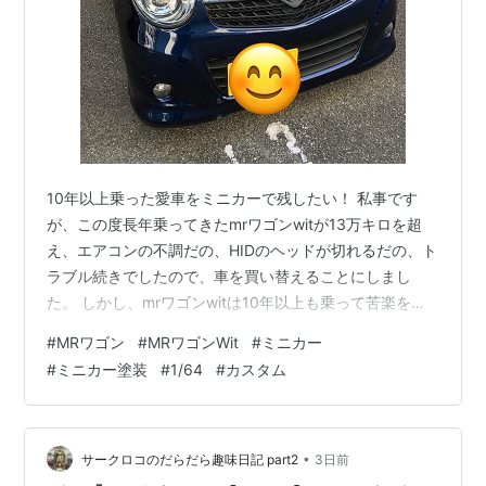
10年以上乗った愛車をミニカーで残したい！ 私事です
が、この度長年乗ってきたmrワゴンwitが13万キロを超
え、エアコンの不調だの、HIDのヘッドが切れるだの、ト
ラブル続きでしたので、車を買い替えることにしまし
た。 しかし、mrワゴンwitは10年以上も乗って苦楽を共
にしてきた相棒。少しでも思い出を残したいと思い、ミ
#
MRワゴン
#
MRワゴンWit
#
ミニカー
ニカーを部屋に飾りたいと思いました。しかし、mrワゴ
#
ミニカー塗装
#
1/64
#
カスタム
ンwitのミニカーは売っているものの、私の車の色はな
く、ならば塗り直してみよう、と思い立ったのでありま
す。 ※愛車の購入当時。ミニクーパーが好きなこともあ
り、このヘッドライトとフォルムに一目惚れしましま。
•
サークロコのだらだら趣味日記 part2
3日前
いやー色を塗り替えるだけ…