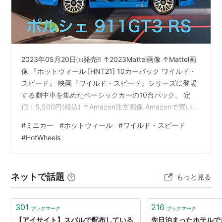
マジョレット
マッチボックス
ミニチャンプス
2023年05月20日㈯発売‼️ ↑2023Mattel画像 ↑Mattel画
*1
:
特に1/24スケールは自動車プラモデルの世界的標準
像 『ホットウィール [HNT21] 10カーパック ワイルド・
スピード』 映画『ワイルド・スピード』シリーズに登場
スケールとしても知られる
する劇中車を集めたベーシックカーの10台パック。 定
ミニカー
価：5,500円(税込) ↑Amazon注文画像 Amazonで買いま
(
一般
)
【
みにかー
】
した✌ 2023年05月05日発注 2023年05月21日㈰着📦
#
ミニカー
#
ホットウィール
#
ワイルド・スピード
:交通用語
【車種】日産 スカイライン GT-R ［BNR32］（限
#
HotWheels
定）’68 ダッジ チャージャー（限定）’95 三菱エクリプ
ス’87 ビュイック リーガル GNX’70 フォード エスコート
道路交通法施行規則第十九条別表第二、道路交通
RS1600アイスチャージャー’2…
法施行規則附則
ネットで話題
もっと見る
「総排気量〇・〇五〇リツトル以下又は定格出力
〇・六〇キロワツト以下の原動機を有する普通自
301
216
ブックマーク
ブックマーク
動車」
【アイサイト】スバルで配布している
先日泊まったホテルで