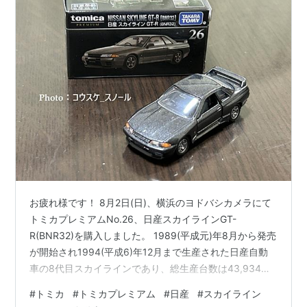
お疲れ様です！ 8月2日(日)、横浜のヨドバシカメラにて
トミカプレミアムNo.26、日産スカイラインGT-
R(BNR32)を購入しました。 1989(平成元)年8月から発売
が開始され1994(平成6)年12月まで生産された日産自動
車の8代目スカイラインであり、総生産台数は43,934台
でした。生産終了から30年以上経っても多くのファンか
#
トミカ
#
トミカプレミアム
#
日産
#
スカイライン
ら愛されており、個人的にもBNR32を見てデザインが格