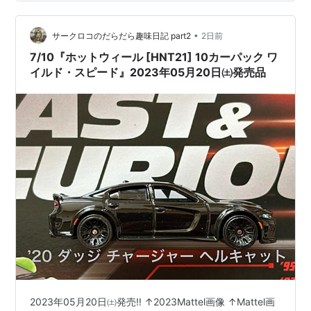
ス’87 ビュイック リーガル GNX’70 フォード エスコート
RS1600アイスチャージャー’2…
•
サークロコのだらだら趣味日記 part2
2日前
7/10『ホットウィール [HNT21] 10カーパック ワ
イルド・スピード』2023年05月20日㈯発売品
2023年05月20日㈯発売‼️ ↑2023Mattel画像 ↑Mattel画