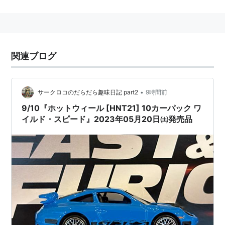
1/24
*1
、小さいものでは1/64〜1/72前後が主流。
国内の主要ブランド
エブロ(エムエムピー)
関連ブログ
エムテック(エポック社)
J-コレクション(京商)
絶版名車コレクション(コナミ)
•
サークロコのだらだら趣味日記 part2
9時間前
ダイヤペット(アガツマ)
9/10『ホットウィール [HNT21] 10カーパック ワ
トミカ(タカラトミー)
イルド・スピード』2023年05月20日㈯発売品
海外の主要ブランド
オートアート
コーギー
ジョニーライトニング
ビテス
ホットウィール