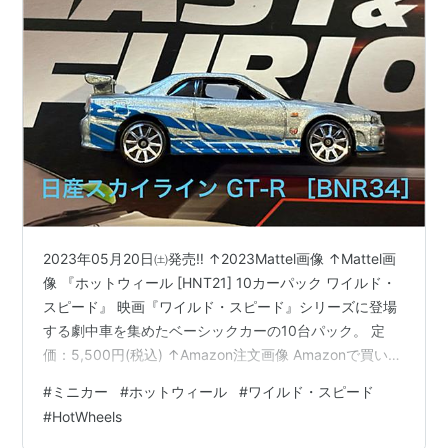
主なメーカー
チョロQモーターズ
光岡自動車
タケオカ自動車工芸
アラコ
リンク
ミニカー
（
学科教習2
（
インターネット自動車教習
所
））
2023年05月20日㈯発売‼️ ↑2023Mattel画像 ↑Mattel画
日本ミニカー倶楽部
（愛好家の全国組織）
像 『ホットウィール [HNT21] 10カーパック ワイルド・
スピード』 映画『ワイルド・スピード』シリーズに登場
する劇中車を集めたベーシックカーの10台パック。 定
価：5,500円(税込) ↑Amazon注文画像 Amazonで買いま
した✌ 2023年05月05日発注 2023年05月21日㈰着📦
#
ミニカー
#
ホットウィール
#
ワイルド・スピード
【車種】日産 スカイライン GT-R ［BNR32］（限
#
HotWheels
定）’68 ダッジ チャージャー（限定）’95 三菱エクリプ