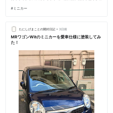
送料無料にするためのミニカーは購入しないと思ってい
#
ミニカー
たのに、購入したミニカー。 ボディカラーの青色は、魅
力だからね。 以前、入手していた白と一緒に撮影。
MINI-GT 1/64 Nissan シルビア S13-R Circuit Spec V1
•
街道ハウスのシルビアは、エアロパーツをやり過ぎ…
たにしげまことの開封日記
3日前
MRワゴンWitのミニカーを愛車仕様に塗装してみ
た！