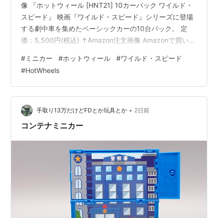
像 『ホットウィール [HNT21] 10カーパック ワイルド・
スピード』 映画『ワイルド・スピード』シリーズに登場
する劇中車を集めたベーシックカーの10台パック。 定
価：5,500円(税込) ↑Amazon注文画像 Amazonで買いま
した✌ 2023年05月05日発注 2023年05月21日㈰着📦
#
ミニカー
#
ホットウィール
#
ワイルド・スピード
【車種】日産 スカイライン GT-R ［BNR32］（限
#
HotWheels
定）’68 ダッジ チャージャー（限定）’95 三菱エクリプ
ス’87 ビュイック リーガル GNX’70 フォード エスコート
RS1600アイスチャージャー’2…
•
手取り13万だけどFDとか玩具とか
2日前
コンテナミニカー