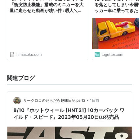
「衝突防止機能」搭載のミニカーを大
を落としてしまい今届
量に走らせた動画が凄い件 : 暇人＼
ッカー車に乗ってきた
下記の条件のいずれかを満たす普通自動車のこと。
(^o^)／速報 - ライブドアブログ
がとても大事にしてい
でわかる」
定格出力 - 0.60kw以下。
エンジンの総排気量 - 50cc以下。
ミニカー
himasoku.com
togetter.com
特徴
一般的な自動車には必要な車庫証明・車検といったもの
関連ブログ
が不要なため、維持費が安くすむ。
車体が小さいため、狭い駐車スペースでも止める事がで
きる。
•
サークロコのだらだら趣味日記 part2
1日前
基本的には一人乗りで荷物もそれほど載らないので、ど
8/10『ホットウィール [HNT21] 10カーパック ワ
イルド・スピード』2023年05月20日㈯発売品
ちらかといえば自動車というよりも屋根のついたミニバ
イクのような感覚で乗る事ができる。