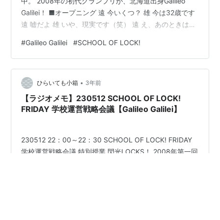
中。 2008年の初代グランプリが、北海道出身Galileo
Galilei！ ■オープニング 遠 今いくつ？ 雄 今は32歳です
遠 嘘だよ 雄 いや、現実です（笑） 遠 え、あのときはい
くつってこと？ 岩 17～18、高校2年生で、僕が高校3年
#
Galileo Galilei
#
SCHOOL OF LOCK!
生でした 遠 ドラムの和樹君は 岩 中3でしたね 遠 中3、
15歳で応募してグランプリ。…え、15年前？嘘だ（笑）
雄 15年！ 岩 経ったね 遠 俺が会うのって…最近ではない
•
ね、いつだろう 雄 どこかでお会いした気がしてい…
ひらいても小箱
3年前
【ラジオメモ】230512 SCHOOL OF LOCK!
FRIDAY 学校運営戦略会議【Galileo Galilei】
230512 22：00～22：30 SCHOOL OF LOCK! FRIDAY
学校運営戦略会議 特別授業 閃光LOCKS！ 2008年第一回
のライオットグランプリのGG先生 イメージとしてはSOL
出身のバンドというイメージが強い だからこそ初回に来
てくれて、関われてうれしい。 尾崎先生、岩井先生よろ
しくお願いします。 （チャイム） 雄 この音に聞き覚え
#
Galileo Galilei
#
SCHOOL OF LOCK!
がある。いろいろ思い出しました。閃光ライオットが僕