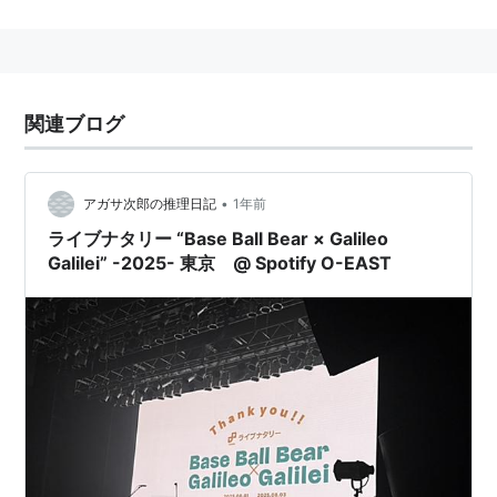
2008年、10代限定の夏フェス・オーディション「閃光
ライオット」でグランプリ獲得。
2010年、ミニアルバム「ハマナスの花」でメジャーデ
ビュー。
関連ブログ
2011年、TVアニメ「あの日見た花の名前を僕達はまだ
知らない」「機動戦士ガンダムAGE」の主題歌を担当す
る。
•
アガサ次郎の推理日記
1年前
2012年9月13日、公式HPで、岩井郁人、野口一雅の脱
ライブナタリー “Base Ball Bear × Galileo
Galilei” -2025- 東京 @ Spotify O-EAST
退を発表。
2016年3月から4月にかけて開催する全国ワンマンライ
ブツアー「Galileo Galilei "Sea and The Darkness"
Tour 2016」をもって、バンド活動を終了。
メンバー
尾崎雄貴（ボーカル、ギター）
佐孝仁司 （ベース）