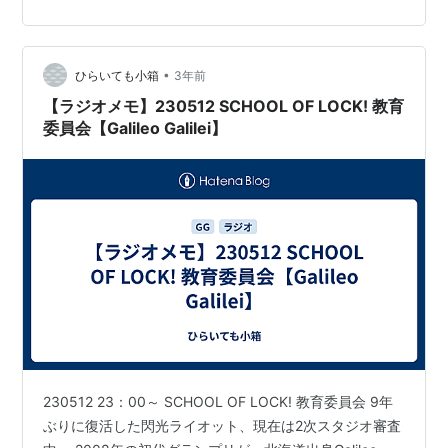
が思い浮かべるようなGalileo Galileiらしさがありながら
も、新鮮でより洗練された音像に仕上がった。その背景
を解き明かすため、現メンバーである尾崎雄貴（vo、g／
•
写真中央右）、岩井郁人（g、k／写真中央左）、岡崎真
ひらいても小箱
3年前
輝（b／写真左）、尾崎和樹（ds…
【ラジオメモ】230512 SCHOOL OF LOCK! 教育
委員会【Galileo Galilei】
230512 23：00～ SCHOOL OF LOCK! 教育委員会 9年
ぶりに復活した閃光ライオット、現在は2次スタジオ審査