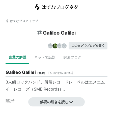
はてなブログ トップ
Galileo Galilei
このタグでブログを書く
言葉の解説
ネットで話題
関連ブログ
Galileo Galilei
(
音楽
)
【
がりれおがりれい
】
3人組ロックバンド。所属レコードレーベルはエスエム
イーレコーズ（SME Records）。
略歴
解説の続きを読む
2007年、北海道稚内市で結成。