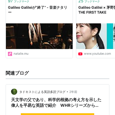
97
25
ブックマーク
ブックマーク
アルバム
Galileo Galileiが“終了” - 音楽ナタリ
Galileo Galilei × 
ー
THE FIRST TAKE
パレード（2011年2月16日）
PORTAL
（2012年1月25日）
ALARMS（2013年10月9日）
Sea and The Darkness（2016年1月27日）
ミニアルバム
natalie.mu
www.youtube.com
ハマナスの花
（2011年2月16日）
Baby, It's Cold Outside（2012年10月31日）
関連ブログ
See More Glass（2014年10月1日）
•
タドキストによる英語多読ブログ
2年前
天文学の父であり、科学的根拠の考え方を示した
偉人を平易な英語で紹介 WHRシリーズから
『Galileo Galilei』のご紹介