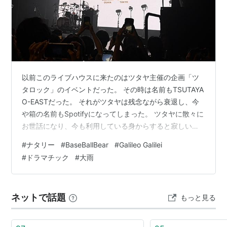
尾崎和樹 （ドラムス）
ディスコグラフィ
シングル
以前このライブハウスに来たのはツタヤ主催の企画「ツ
夏空（2010年6月9日）
タロック」のイベントだった。 その時は名前もTSUTAYA
四ツ葉さがしの旅人（2010年9月22日）
O-EASTだった。 それがツタヤは残念ながら衰退し、今
僕から君へ（2011年1月19日）
や箱の名前もSpotifyになってしまった。 ツタヤに散々に
青い栞
（2011年6月15日）
お世話になり、今も利用している身からすると寂しい気
持ちにはなる。 でも、これは仕方ない。 自分がもし今中
さよならフロンティア
（2011年9月7日）
#
ナタリー
#
BaseBallBear
#
Galileo Galilei
学生や高校生だったら間違いなくサブスクで音楽を聴い
明日へ
（2011年12月7日）
#
ドラマチック
#
大雨
ていることだろう。 自分が高校生だった頃はそれがツタ
サークルゲーム
（2013年8月21日）
ヤだっただけの話だ。 だけど、自分はそうやって育って
恋の寿命（2015年3月11日）
きてしまった故に、音楽だって本だって足で探したくな
ネットで話題
嵐のあとで（2015年6月10日）
もっと見る
ってしまうんだ。 それだけなんだ。 なんて余談からいき
なり始まって…
クライマー
（2015年12月9日）