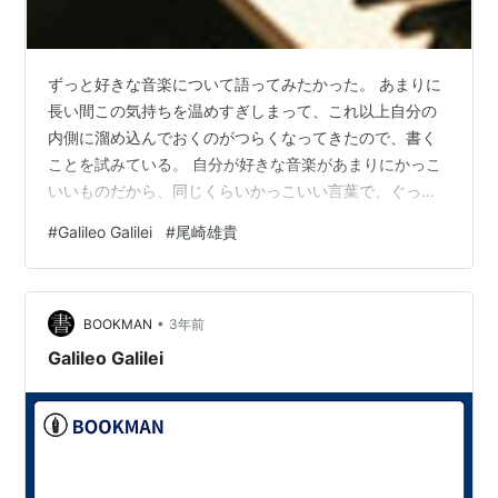
ずっと好きな音楽について語ってみたかった。 あまりに
長い間この気持ちを温めすぎしまって、これ以上自分の
内側に溜め込んでおくのがつらくなってきたので、書く
ことを試みている。 自分が好きな音楽があまりにかっこ
いいものだから、同じくらいかっこいい言葉で、ぐっと
くる表現で、読む人を楽しませる文章を書かなくてはと
#
Galileo Galilei
#
尾崎雄貴
思いこみすぎていたせいかもしれない。今はただ、好き
という気持ちを何も考えずに吐き出したい。あとのこと
はそれから考えよう。大好きな音楽を大好きと語ること
•
にそんなに肩に力を入れる必要は、たぶんない。 そこで
BOOKMAN
3年前
まず、Galileo Galileiである。 どうしたら私のこの「好
Galileo Galilei
き」を伝えられるだろう。 …