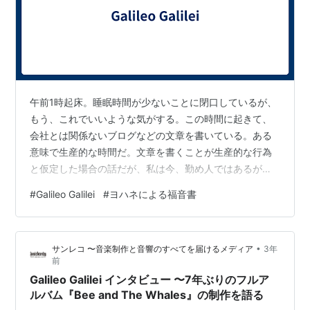
午前1時起床。睡眠時間が少ないことに閉口しているが、
もう、これでいいような気がする。この時間に起きて、
会社とは関係ないブログなどの文章を書いている。ある
意味で生産的な時間だ。文章を書くことが生産的な行為
と仮定した場合の話だが、私は今、勤め人ではあるが、
文章を書いて生計を立てているので、その点は謙遜しな
#
Galileo Galilei
#
ヨハネによる福音書
くていい。 『ヨハネ傳福音書』を読了。反ユダヤ的とも
批判されるが、私は共観福音書とは明らかに異なる本書
の魅力に抗うことができない。神とキリスト者との関
•
サンレコ 〜音楽制作と音響のすべてを届けるメディア
3年
係、あるいは、それらと世界との関係をこれほど繰り返
前
し説いた書物は他にない。特に世界との関係は矛盾を込
Galileo Galilei インタビュー 〜7年ぶりのフルア
めて語られる。世界を救いたいのか、救いたくないの…
ルバム『Bee and The Whales』の制作を語る