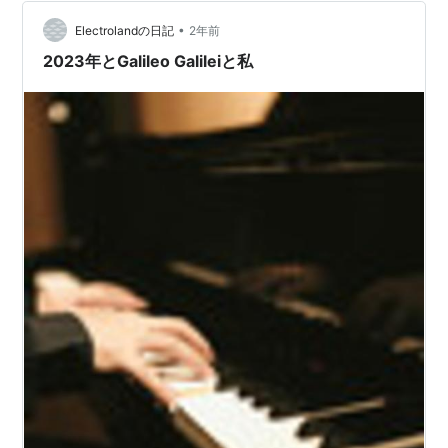
と信じそうになってしまうのだ。 試みに、私の前世を思
•
い出してみよう。 あ…
Electrolandの日記
2年前
2023年とGalileo Galileiと私