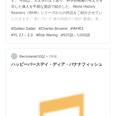
す。 今回は、天文学の父であり、科学的根拠の考え方を
示した偉人を平易な英語で紹介した、World History
Readers（WHR）シリーズからの作品をご紹介させてい
ただきます。 本について 本の内容のご紹介 最後に 本に
ついて 今回ご紹介させていただくのは、Charles Browne
#
Galileo Galilei
#
Charles Browne
#
WHR3
さんとRob Waringさんが手掛けたGraded Reader（段階
#
YL 2.1～3.0
#
Rob Waring
#
501語～1,000語
別図書）、『Galileo Galilei』です。 YL 2.2程度 語数は
776語 シリーズ：World History ReadersのLevel 3
(WHR3)【1,250語…
•
Electrolandの日記
2年前
ハッピーバースデイ・ディア・バナナフィッシュ