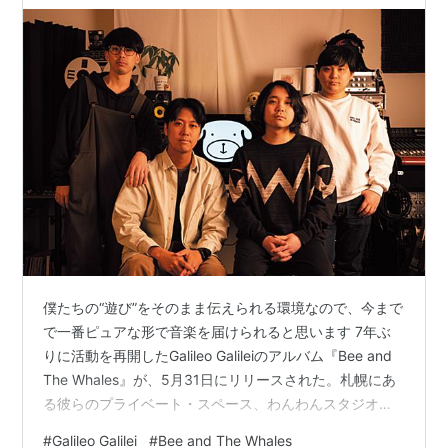
僕たちの“遊び”をそのまま伝えられる環境なので、今まで
で一番ピュアな形で音楽を届けられると思います 7年ぶ
りに活動を再開したGalileo Galileiのアルバム『Bee and
The Whales』が、5月31日にリリースされた。札幌にあ
る彼らのプライベート・スペース、わんわんスタジオに
てセルフ・プロデュースで制作された本作は、リスナー
#
Galileo Galilei
#
Bee and The Whales