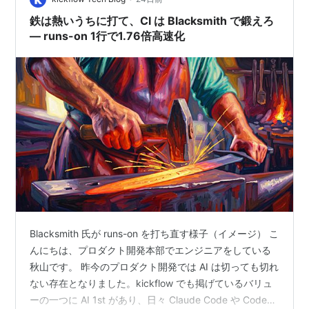
鉄は熱いうちに打て、CI は Blacksmith で鍛えろ
— runs-on 1行で1.76倍高速化
Blacksmith 氏が runs-on を打ち直す様子（イメージ） こ
んにちは、プロダクト開発本部でエンジニアをしている
秋山です。 昨今のプロダクト開発では AI は切っても切れ
ない存在となりました。kickflow でも掲げているバリュ
ーの一つに AI 1st があり、日々 Claude Code や Codex