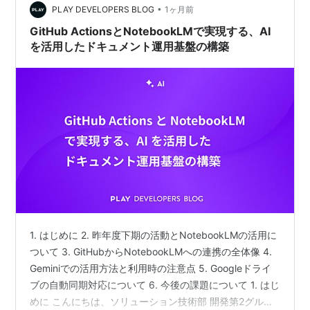
•
そして「1本にまとめ切ること」がゴールなのか、改めて
PLAY DEVELOPERS BLOG
1ヶ月前
考えさせられることにもなりました。 その試行錯誤の記
GitHub ActionsとNotebookLMで実現する、AI
録を…
を活用したドキュメント運用基盤の構築
1. はじめに 2. 昨年度下期の活動とNotebookLMの活用に
ついて 3. GitHubからNotebookLMへの連携の全体像 4.
Geminiでの活用方法と利用時の注意点 5. Googleドライ
ブの自動同期対応について 6. 今後の課題について 1. はじ
めに こんにちは、ソリューション技術部 開発第2グルー