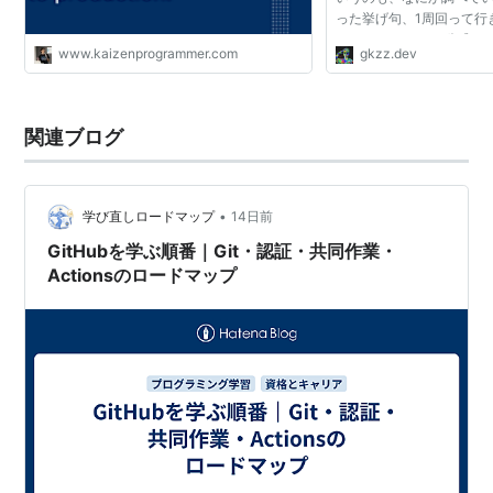
った挙げ句、1周回って行
GitHub Actions の
www.kaizenprogrammer.com
gkzz.dev
たとえば Workflow 
をよく開いている...
関連ブログ
•
学び直しロードマップ
14日前
GitHubを学ぶ順番｜Git・認証・共同作業・
Actionsのロードマップ