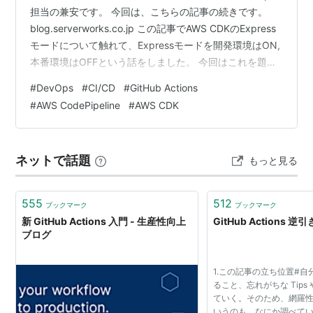
担当の兼安です。 今回は、こちらの記事の続きです。
blog.serverworks.co.jp この記事でAWS CDKのExpress
モードについて触れて、Expressモードを開発環境はON,
本番環境はOFFという話をしました。 今回はこれを題材
に、CI を GitHub Actions、CD を AWS CodePipeline と
#
DevOps
#
CI/CD
#
GitHub Actions
する構成を紹介します。 はじめに - GitHub OIDC 接続へ
#
AWS CodePipeline
#
AWS CDK
のなくはない懸念 CI を GitHub Actions、CD を AWS
CodePipeline とする構成 シーケンス図 セキュ…
ネットで話題
もっと見る
555
512
ブックマーク
ブックマーク
新 GitHub Actions 入門 - 生産性向上
GitHub Actions
ブログ
1.この記事の立ち位置#
ること、忘れがちな Tips
ていく。そのため、網羅性
いうのも、なにか調べて