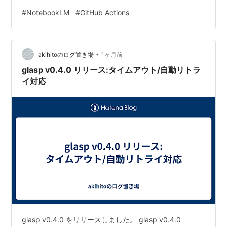
プの篠原です。 AIの導入により開発効率は飛躍的に向上
#
NotebookLM
#
GitHub Actions
していますが、コードを書いた後の「次に繋げるための
資料整理」など、基礎となる部分を固めることが更なる
生産性向上には不可欠です。そのため、私は日々プロジ
•
ェクトの標準プロセスや運用ツール周りの開発・整備を
akihitoのログ置き場
1ヶ月前
行っています。 最近、…
glasp v0.4.0 リリース:タイムアウト/自動リトラ
イ対応
glasp v0.4.0 をリリースしました。 glasp v0.4.0