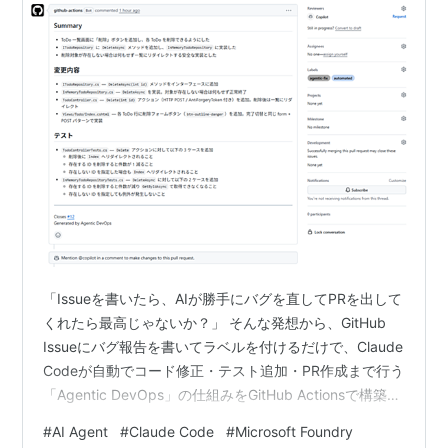
「Issueを書いたら、AIが勝手にバグを直してPRを出して
くれたら最高じゃないか？」 そんな発想から、GitHub
Issueにバグ報告を書いてラベルを付けるだけで、Claude
Codeが自動でコード修正・テスト追加・PR作成まで行う
「Agentic DevOps」の仕組みをGitHub Actionsで構築し
ました。 本記事では、Issue起票からバグ修正PR作成ま
#
AI Agent
#
Claude Code
#
Microsoft Foundry
でを完全自動化するシステムの設計と実装を紹介しま