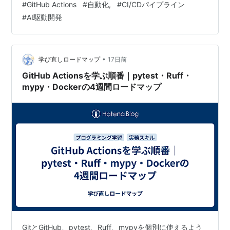
#
GitHub Actions
#
自動化,
#
CI/CDパイプライン
す。 この記事で分かること システム全体像 やりたいこ
#
AI駆動開発
と アーキテクチャ 対象アプリ：TodoApp 実装のポイン
ト Issue テンプレートで起票を構造化する Claude C…
•
学び直しロードマップ
17日前
GitHub Actionsを学ぶ順番｜pytest・Ruff・
mypy・Dockerの4週間ロードマップ
GitとGitHub、pytest、Ruff、mypyを個別に使えるよう