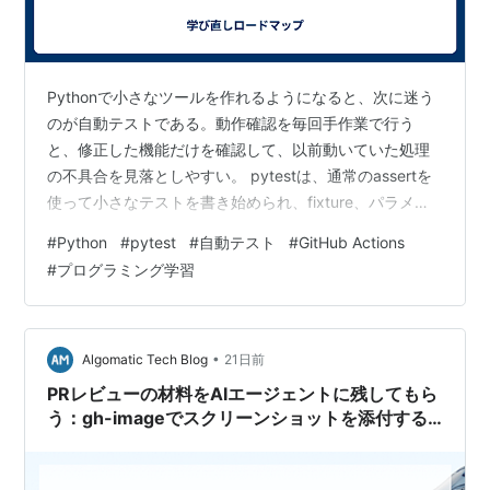
Pythonで小さなツールを作れるようになると、次に迷う
のが自動テストである。動作確認を毎回手作業で行う
と、修正した機能だけを確認して、以前動いていた処理
の不具合を見落としやすい。 pytestは、通常のassertを
使って小さなテストを書き始められ、fixture、パラメー
タ化、一時ファイル、外部依存の置換へ段階的に広げら
#
Python
#
pytest
#
自動テスト
#
GitHub Actions
れるテストフレームワークである。 結論として、最初は
#
プログラミング学習
入力と出力が明確な関数を、正常値・境界値・異常値の3
方向から確認する。次にfixtureとtmp_pathで準備処理を
整理し、環境変数や外部通信がある部分だけを
monkeypatchやmockで置き換える。最後にカバレッ
•
Algomatic Tech Blog
21日前
ジ…
PRレビューの材料をAIエージェントに残してもら
う：gh-imageでスクリーンショットを添付する
流れ