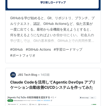
GitHubを学び始めると、Git、リポジトリ、ブランチ、プ
ルリクエスト、認証、GitHub Actionsなど、似た言葉が
一度に出てくる。最初から全機能を覚えようとすると、
何を使えるようになればよいか分かりにくい。 社会人の
学び直しでは、Gitの基本操作、GitHub上での共同作業、
認証と安全な運用、自動化の順に進めると整理しやす
#
GitHub
#
GitHub Actions
#
学習ロードマップ
い。本記事では、4段階のロードマップと、各段階で作る
#
ポートフォリオ
小さな成果物を示す。 内容は2026年7月20日時点の
GitHub公式ドキュメントを確認している。画面や認証方
式、Actionsの仕様は更新されるため、実際の設定時には
公式情報を再確認してほしい。 この記事の要点 …
•
JBS Tech Blog
14日前
Claude Codeを活用してAgentic DevOps アプリ
ケーション自動改善CI/CDシステムを作ってみた