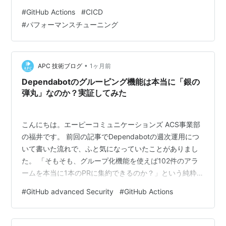
をフル活用してプロダクト開発をしています。 昨今の AI
#
GitHub Actions
#
CICD
モデルの高性能化、コーディング AI のチームナレッジ集
#
パフォーマンスチューニング
積による業務効率化に加えて、開発メンバーの増員（あ
りがたいことにここ1年で倍の人数になりました！）によ
る稼働量増加などの要因のかけ合わせで、リポジトリの
プルリクエス…
•
APC 技術ブログ
1ヶ月前
Dependabotのグルーピング機能は本当に「銀の
弾丸」なのか？実証してみた
こんにちは。エーピーコミュニケーションズ ACS事業部
の福井です。 前回の記事でDependabotの週次運用につ
いて書いた流れで、ふと気になっていたことがありまし
た。 「そもそも、グループ化機能を使えば102件のアラ
ームを本当に1本のPRに集約できるのか？」という純粋な
疑問です。 試してみました。結果から先に言うと、でき
#
GitHub advanced Security
#
GitHub Actions
ました。 102件のアラームが1本のPRに集約され、マージ
したらすべて消えるのを確認できました。 ただ、そこに
至るまでにGitHubの仕様の罠にいくつかハマりました。