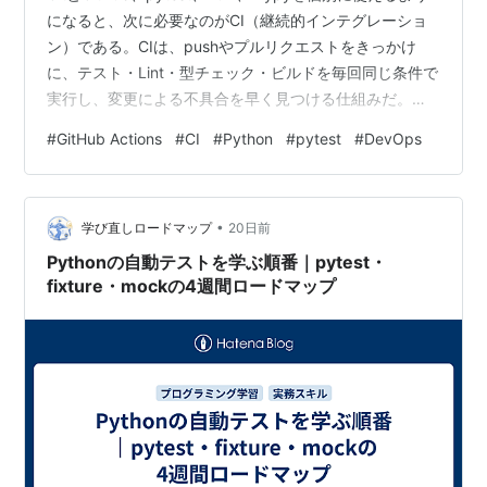
になると、次に必要なのがCI（継続的インテグレーショ
ン）である。CIは、pushやプルリクエストをきっかけ
に、テスト・Lint・型チェック・ビルドを毎回同じ条件で
実行し、変更による不具合を早く見つける仕組みだ。
GitHub Actionsでは、リポジトリ内のYAMLファイルにト
#
GitHub Actions
#
CI
#
Python
#
pytest
#
DevOps
リガー、ジョブ、実行環境、手順を記述できる。ただ
し、ワークフローが緑色になっただけでは十分ではな
い。ローカルと同じ依存関係を使えているか、必要なテ
•
ストを実行しているか、トークン権限や秘密情報が過剰
学び直しロードマップ
20日前
でないかを確認する必要がある。 結論として、最初は
Pythonの自動テストを学ぶ順番｜pytest・
一…
fixture・mockの4週間ロードマップ