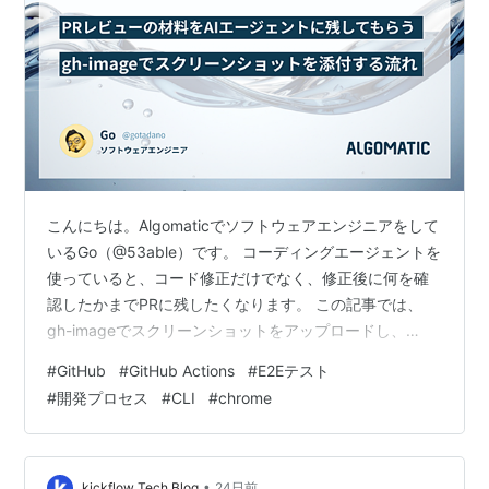
こんにちは。Algomaticでソフトウェアエンジニアをして
いるGo（@53able）です。 コーディングエージェントを
使っていると、コード修正だけでなく、修正後に何を確
認したかまでPRに残したくなります。 この記事では、
gh-imageでスクリーンショットをアップロードし、
GitHub CLI（gh）でE2Eテスト計画や検証結果をPRコメ
#
GitHub
#
GitHub Actions
#
E2Eテスト
ントに残す流れを紹介します。 私の環境では、画像アッ
#
開発プロセス
#
CLI
#
chrome
プロードはgh-image、PR本文編集やコメント投稿はgh
に分けるのが安定しました。
•
kickflow Tech Blog
24日前