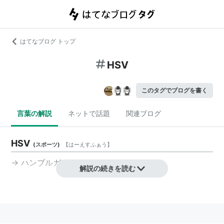
はてなブログ トップ
HSV
このタグでブログを書く
言葉の解説
ネットで話題
関連ブログ
HSV
(
スポーツ
)
【
はーえすふぁう
】
→
ハンブルガーSV
解説の続きを読む