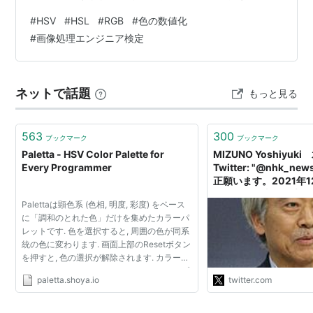
います。 では「HSI」はいかがでしょうか？これも重要
#
HSV
#
HSL
#
RGB
#
色の数値化
な色の表現方法の一つです。画像処理において、何かし
#
画像処理エンジニア検定
らの操作を行うためには、どちらも理解しておくと便利
ですので、ぜひこの機会に学んでみてください。
ネットで話題
もっと見る
563
300
ブックマーク
ブックマーク
Paletta - HSV Color Palette for
MIZUNO Yoshiyuk
Every Programmer
Twitter: "@nhk_
正願います。2021年1
ニュースで米原〜大垣
Palettaは顕色系 (色相, 明度, 彩度) をベース
車の遅れで160人が
に「調和のとれた色」だけを集めたカラーパ
ましたが誤報です。実
レットです. 色を選択すると, 周囲の色が同系
で、乗客が何度も強く
統の色に変わります. 画面上部のResetボタン
車中泊さえ準備されず
を押すと, 色の選択が解除されます. カラーコ
https://t.co/KSNLO
ードをクリックするだけでコードをクリップ
paletta.shoya.io
twitter.com
ボードへ簡単にコピーできます. 詳しく