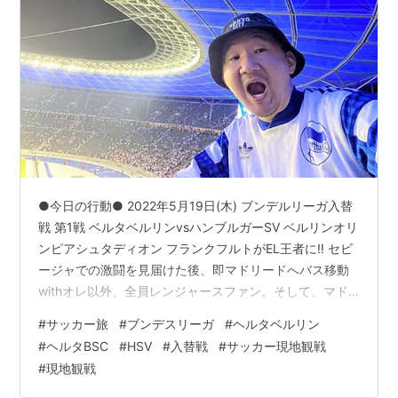
●今日の行動● 2022年5月19日(木) ブンデルリーガ入替
戦 第1戦 ベルタベルリンvsハンブルガーSV ベルリンオリ
ンピアシュタディオン フランクフルトがEL王者に‼️ セビ
ージャでの激闘を見届けた後、即マドリードへバス移動
withオレ以外、全員レンジャースファン。そして、マド
リードからアムステルダム経由でベルリンへ移動。 実は
#
サッカー旅
#
ブンデスリーガ
#
ヘルタベルリン
個人的にELファイナルより、この試合の方が熱く盛り上
#
ヘルタBSC
#
HSV
#
入替戦
#
サッカー現地観戦
がるんじゃないかと読んでいたんだよね⁉️ 名門同士のヤ
#
現地観戦
バいカードだよね！ だって第3国開催でチケットが高い
決勝戦より、地元で開催される生きるか死ぬかの名門同