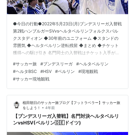
●今日の行動●2022年5月23日(月)ブンデスリーガ入替戦
第2戦ハンブルガーSVvsヘルタベルリンフォルクスパル
クスタディオン ◆30年前のユニフォーム ◆スタンドの
雰囲気 ◆ヘルタベルリン逆転残留 ◆まとめ ◆チケット
獲得への駆け引き 名門同士の入替戦はチケット入手が困
難。。第一戦はキャパの広いベルリンオリンピックシュ
#
サッカー旅
#
ブンデスリーガ
#
ヘルタベルリン
タディオン。しかも、元々、ヘルタは好きなのでメンバ
#
ヘルタBSC
#
HSV
#
ベルリン
#
現地観戦
ー登録してたから何なくオンラインで定価でゲット！で
#
サッカー現地観戦
も、問題はこの2戦目です。名門がまさかの降格。そし
て、自動昇格を逃すも入替戦でブンデスリーガ復帰のチ
ャンス！HSVのファンなら誰もが見たい試合だよね。 当
植田朝日のサッカー旅ブログ【フットラベラー】サッカー旅
然、発売と同時に即完…
•
をしよう！
4年前
【ブンデスリーガ入替戦】名門対決ヘルタベルリ
ンvsHSV(ベルリン🇩🇪ドイツ)