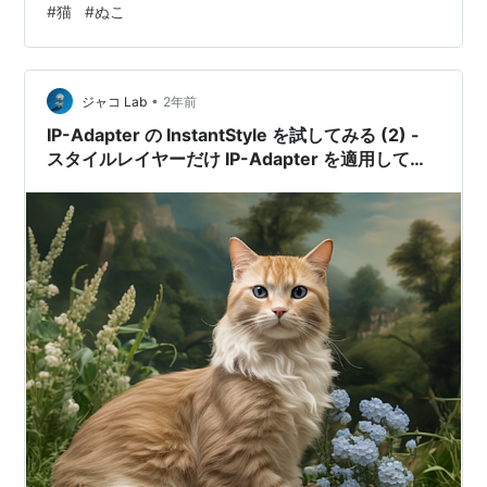
#
猫
#
ぬこ
•
ジャコ Lab
2年前
IP-Adapter の InstantStyle を試してみる (2) -
スタイルレイヤーだけ IP-Adapter を適用してみ
る