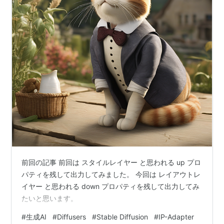
前回の記事 前回は スタイルレイヤー と思われる up プロ
パティを残して出力してみました。 今回は レイアウトレ
イヤー と思われる down プロパティを残して出力してみ
たいと思います。
#
生成AI
#
Diffusers
#
Stable Diffusion
#
IP-Adapter