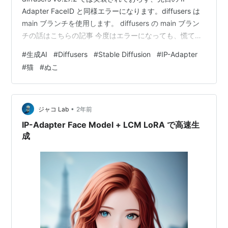
Adapter FaceID と同様エラーになります。diffusers は
main ブランチを使用します。 diffusers の main ブラン
チの話はこちらの記事 今度はエラーになっても、慌てず
騒がずだった！
#
生成AI
#
Diffusers
#
Stable Diffusion
#
IP-Adapter
#
猫
#
ぬこ
•
ジャコ Lab
2年前
IP-Adapter Face Model + LCM LoRA で高速生
成