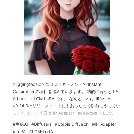
huggingface.co 本日はドキュメントの Instant
Generation の項目を進めていきます。 端的に言うと IP-
Adapter + LCM LoRA です。 なんとこれはdiffusers
v0.24.0のリリースノートにもあったので以前にやってい
ました よって本日は IP-Adapter Face Model + LCM
LoRA で進めていこうと思います。Face Model は ip-
#
生成AI
#
Diffusers
#
Stable Diffusion
#
IP-Adapter
adapter-full-face_sd15 を使いますので、この前やった
#
LoRA
#
LCM-LoRA