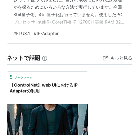
かを探るためにいろいろな方法で実行しています。今回
8bit量子化、4bit量子化は行っていません。使用したPC
プロセッサ Intel(R) Core(TM) i7-12700H 実装 RAM 32.0
GB GPU RTX 3080 Laptop (VRAM 16GB) Python 3.12
#
FLUX.1
#
IP-Adapter
CUDA 12.4 Pythonスクリプト import torch from
diffusers import FluxPipeline from diffusers.utils …
ネットで話題
もっと見る
5
ブックマーク
【ControlNet】web UIにおけるIP-
Adapterの利用