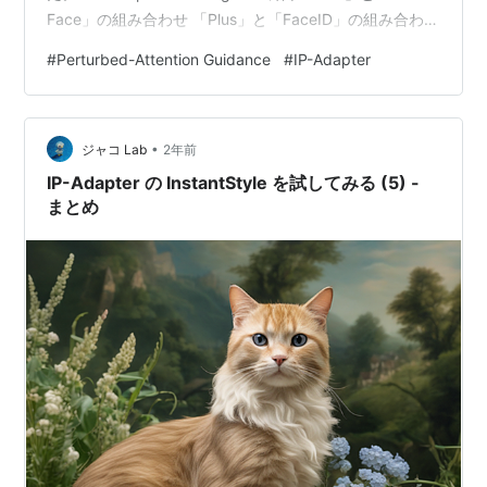
Face」の組み合わせ 「Plus」と「FaceID」の組み合わせ
「Plus」と「Plus Face」と「FaceID」の組み合わせ 左
#
Perturbed-Attention Guidance
#
IP-Adapter
から PAGなし pag_applied_layers=["mid"]
pag_applied_layers=["down.block_2"] p…
•
ジャコ Lab
2年前
IP-Adapter の InstantStyle を試してみる (5) -
まとめ