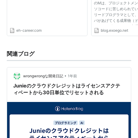
のMは、プロジェクトメン
ソコードに苦しめられて
リードプログラマとして
バがあげてくる成果物（
ド）のレビューをする立
eh-career.com
blog.exoego.net
出されてくる数々のクソコード
ぶやいていました。...
関連ブログ
•
wrongwrongな開発日記
1年前
Junieのクラウドクレジットはライセンスアクテ
ィベートから30日単位でリセットされる