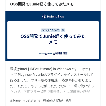
OSS開発でJunie軽く使ってみたメモ
環境はIntellij IDEA(Ultimate) in Windowsです。 セットア
ップ PluginsからJunieのプラグインをインストールして
始めました。 フリー版の使用感 一応無料枠が有りまし
た。 ただし、ちょっと触っただけなのに一瞬で使い切っ
たので、正直フリー状態で出来ることはほぼ無い感が強
いです。 （しばらく使った後追記） この記事執筆時点で
#
Junie
#
JetBrains
#
IntelliJ IDEA
#
AI
AI Proを契約してましたが、週末OSS開発（しかも開発