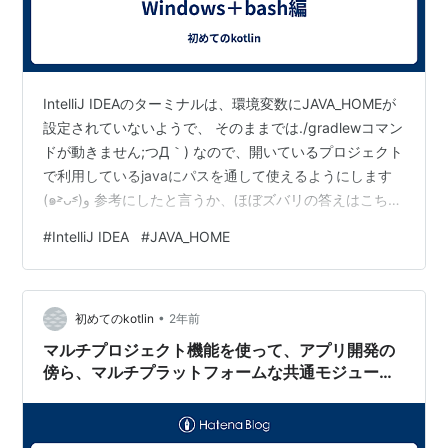
IntelliJ IDEAのターミナルは、環境変数にJAVA_HOMEが
設定されていないようで、 そのままでは./gradlewコマン
ドが動きません;つД｀) なので、開いているプロジェクト
で利用しているjavaにパスを通して使えるようにします
(๑˃̵ᴗ˂̵)و 参考にしたと言うか、ほぼズバリの答えはこち
ら。 Add option to set JAVA_HOME to current project
#
IntelliJ IDEA
#
JAVA_HOME
SDK path to the Terminal 今回私が試した環境は、
Windows版IntelliJ IDEA + Git for Windowsになります。
どう実現したかも説明するので、…
•
初めてのkotlin
2年前
マルチプロジェクト機能を使って、アプリ開発の
傍ら、マルチプラットフォームな共通モジュール
も一緒に開発しちゃおう