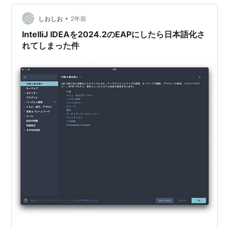
ないと名前解決のエラーでbuild.gradle.ktsの構文解析が
•
できなくなるので、 その対策をします。
しおしお
2年前
settings.gradle.kts pluginM…
IntelliJ IDEAを2024.2のEAPにしたら日本語化さ
れてしまった件