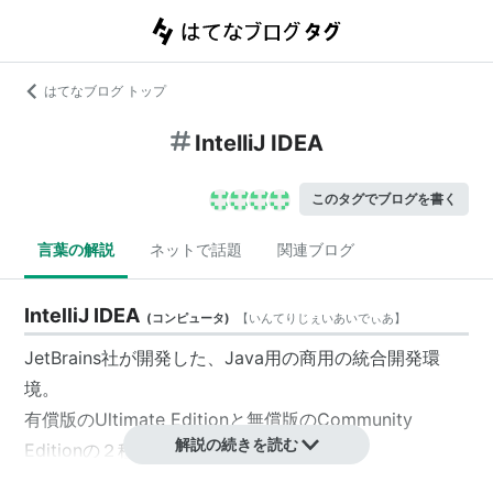
はてなブログ トップ
IntelliJ IDEA
このタグでブログを書く
言葉の解説
ネットで話題
関連ブログ
IntelliJ IDEA
(
コンピュータ
)
【
いんてりじぇいあいでぃあ
】
JetBrains
社が開発した、
Java
用の商用の
統合開発環
境
。
有償版のUltimate Editionと無償版のCommunity
解説の続きを読む
Editionの２種類が公開されている。
最近はJava言語以外に
Ruby
や
Groovy
や
JavaScript
など