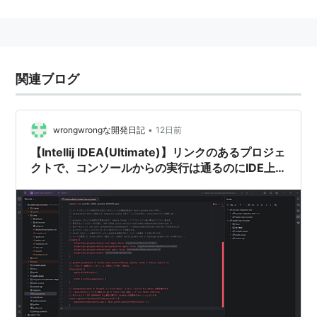
の多言語サポートがされており、
プラグイン
方式で機能
が拡張できる造りになっている。
過去に他言語版がリリースされていた時期も存在する
が、現在は事実上英語版のみである。
関連ブログ
正しい省略名称は
IDEA
。ただ、Webで検索を行う場合
は
IntelliJ
の方が
googleability
が高い傾向にある。
•
wrongwrongな開発日記
12日前
→
IDEA
【Intellij IDEA(Ultimate)】リンクのあるプロジェ
→
IntelliJ
クトで、コンソールからの実行は通るのにIDE上
のビルドスクリプト読み込みが異常な状況への対
派生プロダクト：
RubyMine
,
PyCharm
,
PhpStorm
,
処【Gradle】
WebStorm
,
Android Studio