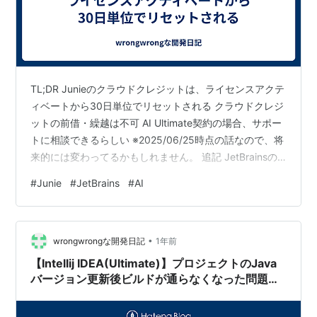
TL;DR Junieのクラウドクレジットは、ライセンスアクテ
ィベートから30日単位でリセットされる クラウドクレジ
ットの前借・繰越は不可 AI Ultimate契約の場合、サポー
トに相談できるらしい ※2025/06/25時点の話なので、将
来的には変わってるかもしれません。 追記 JetBrainsの
方より、クレジットを使い切ってしまった場合の対処は
#
Junie
#
JetBrains
#
AI
以下を参照するよう案内を頂きました。
blog.jetbrains.com ソース クラウドクレジットのリセッ
トタイミングについて Junieのクラウドクレジットは、ラ
•
イセンスアクティベートから30日単位でリセットされる
wrongwrongな開発日記
1年前
これはFAQに記載が有り…
【Intellij IDEA(Ultimate)】プロジェクトのJava
バージョン更新後ビルドが通らなくなった問題へ
の対処【Gradle】