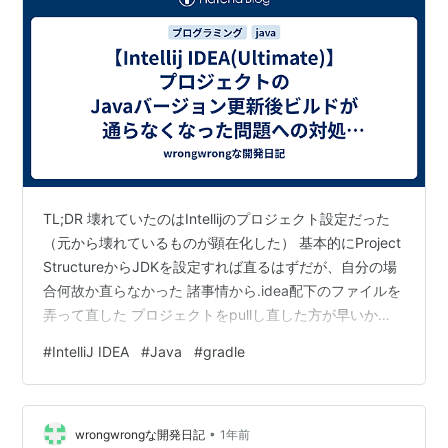
TL;DR 壊れていたのはIntellijのプロジェクト設定だった
（元から壊れているものが顕在化した） 基本的にProject
StructureからJDKを設定すれば直るはずだが、自分の場
合何故か直らなかった 諸事情から.idea配下のファイルを
弄って直した プロジェクトをpullし直した方が早いか
も？ 状況 プロジェクトのJDKを17 -> 21に更新した直後
#
IntelliJ IDEA
#
Java
#
gradle
からビルドが通らなくなりました。 CIや他の方のローカ
ルでは動いていたので、おま環と特定しました。 対処1
このような場合、基本的にはProject Structure ->
•
Project -> SDKから適切なJDKを設定すれば直…
wrongwrongな開発日記
1年前