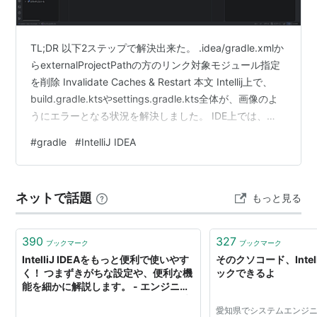
TL;DR 以下2ステップで解決出来た。 .idea/gradle.xmlか
らexternalProjectPathの方のリンク対象モジュール指定
を削除 Invalidate Caches & Restart 本文 Intellij上で、
build.gradle.ktsやsettings.gradle.kts全体が、画像のよ
うにエラーとなる状況を解決しました。 IDE上では、
Unresolved reference 'plugins'.のように、本来の問題と
#
gradle
#
IntelliJ IDEA
は関係の無いエラーが出ていました。 プロジェクトの詳
細 このプロジェクトでは、integration-testが独立してい
て、それをenu…
ネットで話題
もっと見る
390
327
ブックマーク
ブックマーク
IntelliJ IDEAをもっと便利で使いやす
そのクソコード、Intell
く！ つまずきがちな設定や、便利な機
ックできるよ
能を細かに解説します。 - エンジニア
Hub｜Webエンジニアのキャリアを考
愛知県でシステムエンジ
える！