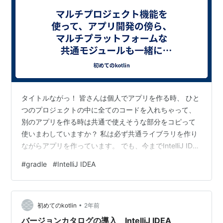
タイトルながっ！ 皆さんは個人でアプリを作る時、 ひと
つのプロジェクトの中に全てのコードを入れちゃって、
別のアプリを作る時は共通で使えそうな部分をコピって
使いまわしていますか？ 私は必ず共通ライブラリを作り
ながらアプリを作っています。 でも、今までIntelliJ IDEA
でのマルチプロジェクトなアプリ開発のやり方が分から
#
gradle
#
IntelliJ IDEA
ず、 共通モジュールのソースディレクトリを、アプリの
ソースディレクトリ内にシンボリックリンクを貼って、
一緒にビルドすると言うやり方をやっていました( ´•ᴗ•ก;
•
) と言うわけで、 今回開発中のプロジェクト(メインプロ
初めてのkotlin
2年前
ジェクト)に開発中のマルチプラットフォームな共通モ
バージョンカタログの導入 IntelliJ IDEA