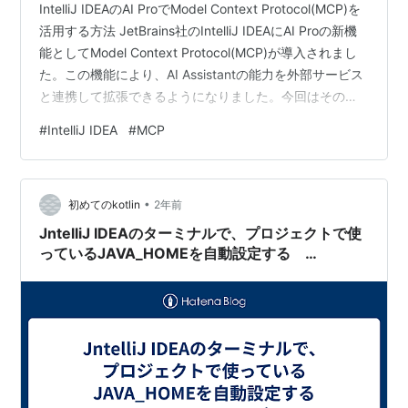
IntelliJ IDEAのAI ProでModel Context Protocol(MCP)を
活用する方法 JetBrains社のIntelliJ IDEAにAI Proの新機
能としてModel Context Protocol(MCP)が導入されまし
た。この機能により、AI Assistantの能力を外部サービス
と連携して拡張できるようになりました。今回はその設
定方法と活用例を紹介します。 MCPの設定手順 IntelliJ
#
IntelliJ IDEA
#
MCP
IDEAの設定画面を開き、「AI Assistant」セクション内に
新たに追加された「Model Context Protocol(MCP)」を
選択します。 画面右…
•
初めてのkotlin
2年前
JntelliJ IDEAのターミナルで、プロジェクトで使
っているJAVA_HOMEを自動設定する
Windows＋bash編