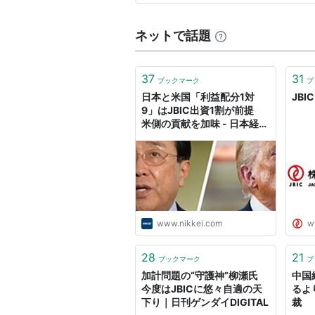
を貸したり（JBIC）、リス…
ネットで話題
37
31
ブックマーク
ブ
日本と米国「利益配分1対
JBI
9」はJBIC出資1割が前提
米側の貢献を加味 - 日本経済
新聞
www.nikkei.com
w
28
21
ブックマーク
ブ
加計問題の“守護神”柳瀬氏
中国
今度はJBICに悠々自適の天
るよ
下り｜日刊ゲンダイDIGITAL
裁