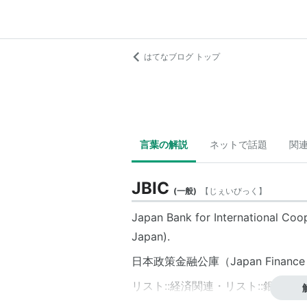
はてなブログ トップ
言葉の解説
ネットで話題
関
JBIC
(
一般
)
【
じぇいびっく
】
Japan Bank for International Coo
Japan).
日本政策金融公庫
（Japan Fina
リスト::経済関連
・
リスト::銀行