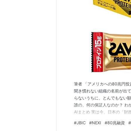
筆者 「アメリカへの80兆円投
聞き慣れない組織の名前が出て
らないうちに、とんでもない
誰の、何の保証人なのか？ わ
AIまとめ 実は今、日本の「
ードはJBIC（国際協力銀行）と
#
JBIC
#
NEXI
#
80兆融資
#
の財布とつながっている日本