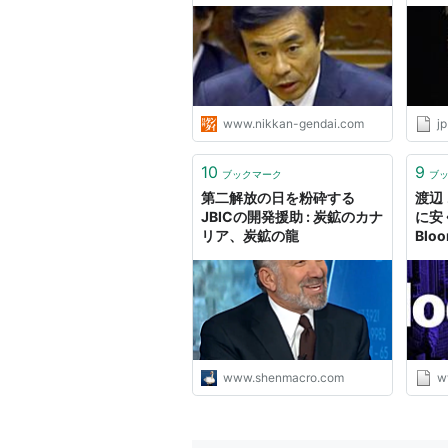
www.nikkan-gendai.com
jp
10
9
ブックマーク
ブ
第二解放の日を粉砕する
渡辺
JBICの開発援助 : 炭鉱のカナ
に安
リア、炭鉱の龍
Blo
www.shenmacro.com
w