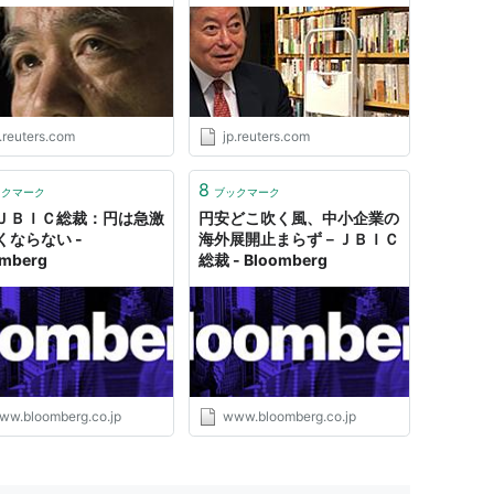
.reuters.com
jp.reuters.com
8
ックマーク
ブックマーク
ＪＢＩＣ総裁：円は急激
円安どこ吹く風、中小企業の
くならない -
海外展開止まらず－ＪＢＩＣ
omberg
総裁 - Bloomberg
ww.bloomberg.co.jp
www.bloomberg.co.jp