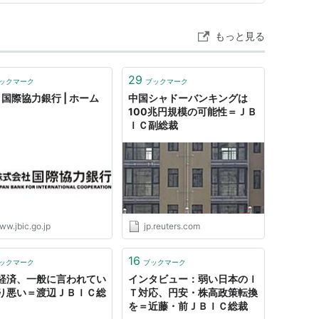
もっと見る
29
ックマーク
ブックマーク
C 国際協力銀行 | ホーム
中国シャドーバンキングは
100兆円規模の可能性＝ＪＢ
ＩＣ副総裁
ww.jbic.go.jp
jp.reuters.com
16
ックマーク
ブックマーク
経済、一般に言われてい
インタビュー：弱い日本のＩ
り悪い＝渡辺ＪＢＩＣ総
Ｔ対応、円安・株高政策転換
を＝近藤・前ＪＢＩＣ総裁