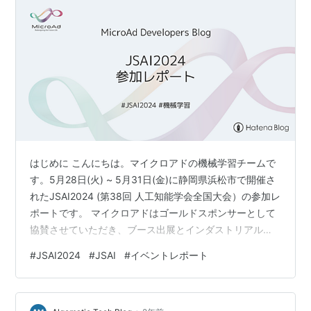
はじめに こんにちは。マイクロアドの機械学習チームで
す。5月28日(火) ~ 5月31日(金)に静岡県浜松市で開催さ
れたJSAI2024 (第38回 人工知能学会全国大会）の参加レ
ポートです。 マイクロアドはゴールドスポンサーとして
協賛させていただき、ブース出展とインダストリアルセ
ッションでの発表を行いました。 スポンサーブース 今回
#
JSAI2024
#
JSAI
#
イベントレポート
は「オンライン広告の入札制御例とCookie規制後の広告
技術」をテーマにブース出展していました。 ありがたい
ことに多くの学生さんや企業の方などにお立ち寄りいた