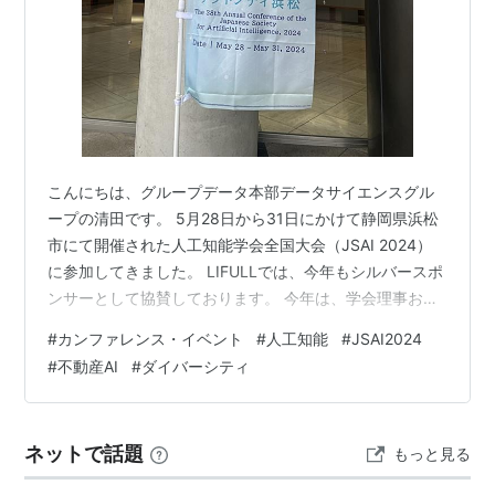
こんにちは、グループデータ本部データサイエンスグル
ープの清田です。 5月28日から31日にかけて静岡県浜松
市にて開催された人工知能学会全国大会（JSAI 2024）
に参加してきました。 LIFULLでは、今年もシルバースポ
ンサーとして協賛しております。 今年は、学会理事およ
び副実行委員長として運営にも関わっていましたので、
#
カンファレンス・イベント
#
人工知能
#
JSAI2024
舞台裏の部分も少しお伝えします！ なお、昨年熊本で開
#
不動産AI
#
ダイバーシティ
催されたJSAI 2023の様子も書かせていただいていま
す。 www.lifull.blog
ネットで話題
もっと見る