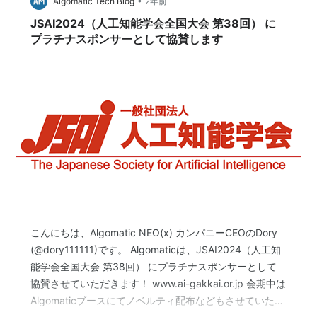
•
だくことができ、広告事業やマイクロアドの業務につい
Algomatic Tech Blog
2年前
てご紹介することができました。 Google Chorm…
JSAI2024（人工知能学会全国大会 第38回） に
プラチナスポンサーとして協賛します
こんにちは、Algomatic NEO(x) カンパニーCEOのDory
(@dory111111)です。 Algomaticは、JSAI2024（人工知
能学会全国大会 第38回） にプラチナスポンサーとして
協賛させていただきます！ www.ai-gakkai.or.jp 会期中は
Algomaticブースにてノベルティ配布などもさせていただ