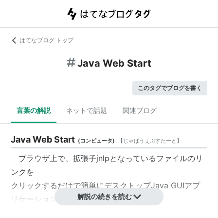
はてなブログ トップ
Java Web Start
このタグでブログを書く
言葉の解説
ネットで話題
関連ブログ
Java Web Start
(
コンピュータ
)
【
じゃばうぇぶすたーと
】
ブラウザ上で、拡張子jnlpとなっているファイルのリ
ンクを
クリックするだけで簡単にデスクトップJava GUIアプ
解説の続きを読む
リケーションを実行できる技術。