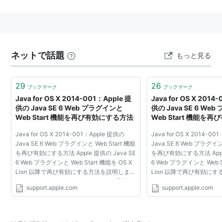
Java Appletとは違い、ブラウザの長方形の枠の中で
Javaプログラムを実行する必要はなく、完全にブラウ
ザから独立させてクライアントサイドJavaアプリケー
ションを実行することができる。
ネットで話題
さらに、一度ダウンロードした
Java Web Start
もっと見る
対応
アプリケーションはローカルに保存され、実行するたび
に最新バージョンがあるかどうかを確認してくれる。
29
26
ブックマーク
ブックマーク
Java for OS X 2014-001：Apple 提
Java for OS X 2014
このJava Web Start対応アプリケーションを載せて
供の Java SE 6 Web プラグインと
供の Java SE 6 We
いるサイトがあったとき、ウェブサーバがMIMEタイプ
Web Start 機能を再び有効にする方法
Web Start 機能を
で拡張子jnlpを判別し、ローカルのマシンにJavaランタ
Java for OS X 2014-001：Apple 提供の
Java for OS X 2014-0
Java SE 6 Web プラグインと Web Start 機能
Java SE 6 Web プラグイン
イム(JRE)とJavaプラグインがインストールされていな
を再び有効にする方法 Apple 提供の Java SE
を再び有効にする方法 Apple
ければ、自動的にJavaランタイム(JRE)とJavaプラグイ
6 Web プラグインと Web Start 機能を OS X
6 Web プラグインと Web S
ンをダウンロード・インストールしてくれる。
Lion 以降で再び有効にする方法を説明しま
Lion 以降で再び有効に
す。 Java for OS X 2014-001 および最新バ
す。 Java for OS X 20
support.apple.com
support.apple.com
ージョンの Oracle Java 7 をインストールし
ージョンの Oracle Jav
類似技術として マイクロソフトの ClickOnce(ノータッ
た後に、Java 7 ...
た後に、Java 7 ...
チデプロイメント)がある。