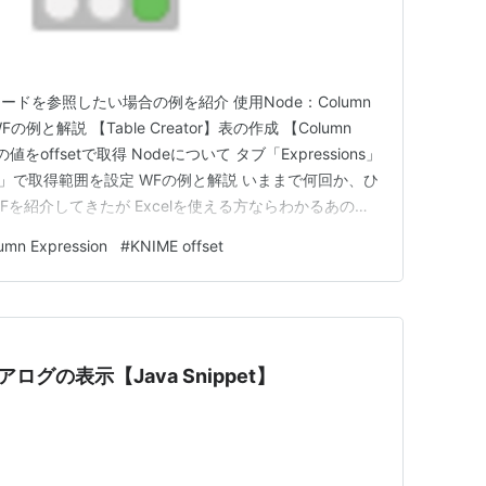
ドを参照したい場合の例を紹介 使用Node：Column
ator WFの例と解説 【Table Creator】表の作成 【Column
値をoffsetで取得 Nodeについて タブ「Expressions」
nced」で取得範囲を設定 WFの例と解説 いままで何回か、ひ
を紹介してきたが Excelを使える方ならわかるあの
mn Expressions】で超簡単に使うことができた…
umn Expression
#
KNIME offset
ログの表示【Java Snippet】