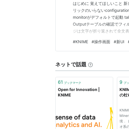
はじめに 覚えてほしいこと 新し
リックのいらないconfiguration/e
monitorがデフォルトで起動 tab
Outputテーブルの確認でフィ
ジは文字が折り返されて全文表
一つに集約 待望のChatGP
#
KNIME
#
操作画面
#
新UI
KNIMEに関する本 参考…
ネットで話題
61
9
ブックマーク
ブ
Open for Innovation |
KNI
KNIME
の杜W
KNIME
Min
境． 
オ系