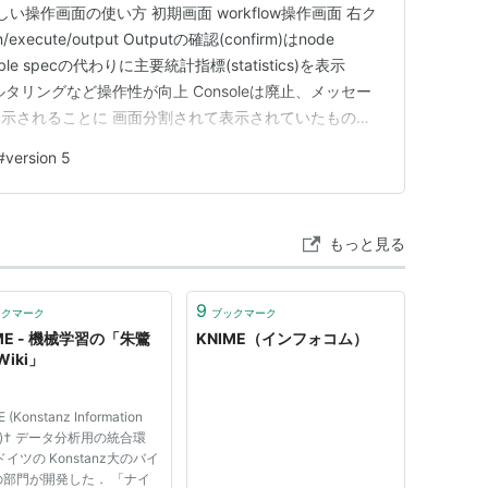
い操作画面の使い方 初期画面 workflow操作画面 右ク
xecute/output Outputの確認(confirm)はnode
le specの代わりに主要統計指標(statistics)を表示
ルタリングなど操作性が向上 Consoleは廃止、メッセー
示されることに 画面分割されて表示されていたものは
Tが登場 嫌なら旧操作画面に戻すことも可能 おわりに
#
version 5
もっと見る
9
ックマーク
ブックマーク
ME - 機械学習の「朱鷺
KNIME（インフォコム）
iki」
 (Konstanz Information
er)† データ分析用の統合環
ドイツの Konstanz大のバイ
の部門が開発した． 「ナイ