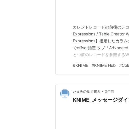
カレントレコードの前後のレコー
Expressions / Table Cre
Expressions】指定したカラムの
でoffset指定 タブ「Adva
とつ前のレコードを参照するWF
「offset」が、Node【Colu
#
KNIME
#
KNIME Hub
#
Col
•
たま氏の覚え書き
3年前
KNIME_メッセージダイア