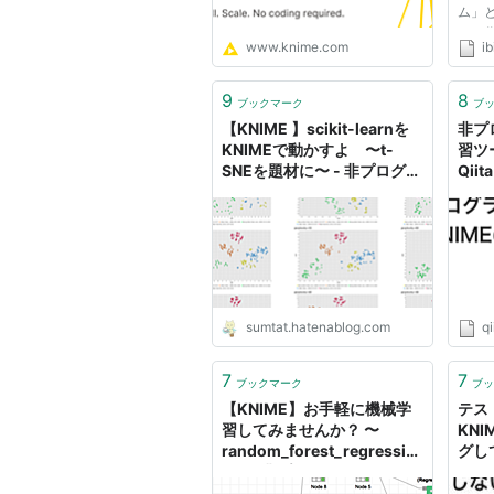
ム」と
スに作
www.knime.com
ib
布さ
ープ
KNI
9
8
ブックマーク
ブ
てい
【KNIME 】scikit-learnを
非プ
る．化
KNIMEで動かすよ 〜t-
習ツ
SNEを題材に〜 - 非プログラ
Qiita
マーのためのインフォマティ
クス入門。（仮）
sumtat.hatenablog.com
qi
7
7
ブックマーク
ブッ
【KNIME】お手軽に機械学
テスト
習してみませんか？ 〜
KN
random_forest_regressio
グして
n〜 - 非プログラマーのため
のインフォマティクス入門。