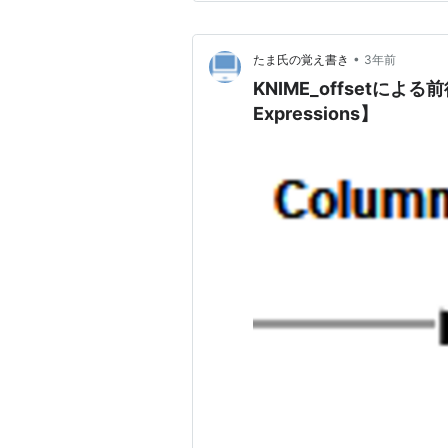
•
たま氏の覚え書き
3年前
KNIME_offsetに
Expressions】