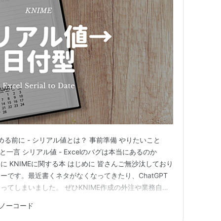
める前に - シリアル値とは？ 事前準備 やりたいこと
ょっと一言 シリアル値 - Excelのバグは本当にあるのか
わりに KNIMEに関する本 はじめに 皆さんご無沙汰しており
ーです。最近書くネタがなくなってきたり、ChatGPT
ってしまいました。 ぜひKNIME作成の外注や業務自動
軽にお問い合わせください。私のブログのアイデアの一つ
ノーコード
テーマ ~シリアル値の日付型へ変換~ Excel…