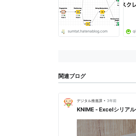
（仮）
sumtat.hatenablog.com
qi
関連ブログ
•
デジタル推進課
3年前
KNIME - Excel