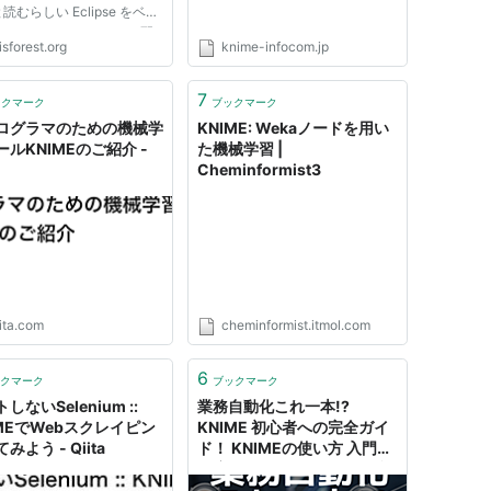
読むらしい Eclipse をベー
られている． GPLv3で配
isforest.org
knime-infocom.jp
れている無料で利用できるオ
ンソースのソフトだが，
ME.com が有料サポートもし
7
ックマーク
ブックマーク
る． 拡張プラグインがあ
ログラマのための機械学
KNIME: Wekaノードを用い
学・バ...
ールKNIMEのご紹介 -
た機械学習 |
Cheminformist3
ita.com
cheminformist.itmol.com
6
クマーク
ブックマーク
しないSelenium ::
業務自動化これ一本!?
IMEでWebスクレイピン
KNIME 初心者への完全ガイ
みよう - Qiita
ド！ KNIMEの使い方 入門か
ら応用まで - デジタル推進課