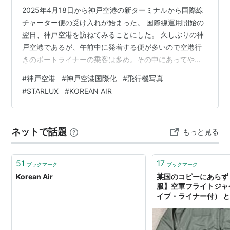
2025年4月18日から神戸空港の新ターミナルから国際線
チャーター便の受け入れが始まった。 国際線運用開始の
翌日、神戸空港を訪ねてみることにした。 久しぶりの神
戸空港であるが、午前中に発着する便が多いので空港行
きのポートライナーの乗客は多め。その中にあってやは
り、国際線を利用すると見える外国人らしき姿もあっ
#
神戸空港
#
神戸空港国際化
#
飛行機写真
た。 ひとまず国内線のターミナルへゆき、展望デッキへ
#
STARLUX
#
KOREAN AIR
と足を運ぶ。 ターミナル入り口の案内 国際線は第２ター
ミナルとの案内 国内線出発ロビーの様子。 出発ゲート保
安検査の列にはそれほど人はない。 展望デッキから国際
ネットで話題
もっと見る
線ターミナルの方向を見ると、この日の朝に到着してい
る２機の姿を見ることができた。…
51
17
ブックマーク
ブックマーク
Korean Air
某国のコピーにあらず
服】空軍フライトジャ
イプ・ライナー付） とは？
ミリタリー SOUTH KOR
FORCE ARAMIDE FL
WITH LINER 2000