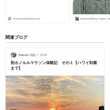
タリアン！
www.koreanair.com
www.military-spec-
関連ブログ
•
Hakuto-日記
2年前
初ホノルルマラソン体験記 その１【ハワイ到着
まで】