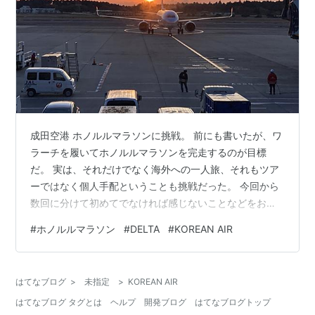
成田空港 ホノルルマラソンに挑戦。 前にも書いたが、ワ
ラーチを履いてホノルルマラソンを完走するのが目標
だ。 実は、それだけでなく海外への一人旅、それもツア
ーではなく個人手配ということも挑戦だった。 今回から
数回に分けて初めてでなければ感じないことなどをお伝
えしていきたいと思う。 これからホノルルマラソンに挑
#
ホノルルマラソン
#
DELTA
#
KOREAN AIR
戦しようと思っている方の参考になれば幸いである。 ま
た、それ以外の方も定年後の奮闘記として楽しんでもら
えたら嬉しい。 いよいよ出発 乗り継ぎ いざホノルルへ
はてなブログ
>
未指定
>
KOREAN AIR
いよいよ出発 カードラウンジにて １０月、ホノルルマラ
はてなブログ タグとは
ヘルプ
開発ブログ
はてなブログトップ
ソンに申し込んだのは良いけれど、大手のツアーはもう