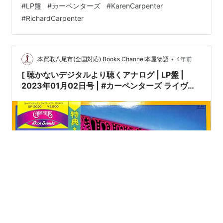
#
LP盤
#
カーペンターズ
#
KarenCarpenter
インサート、写真集付]［盤面=EX+,良好］［ジャケット=
#
RichardCarpenter
良好,EX,少しシミ]［※保護内袋を新品交換して配送致しま
す］※［店舗併売の為、時間差で売切れの場…
•
本買取八尾市(全国対応) Books Channel本屋物語
4年前
[ 聴かないデジタルより聴くアナログ | LP盤 |
2023年01月02日号 | #カーペンターズ ライヴ・
イン・ロンドン（LPレコード）| ※国内盤,品
番:GP-2030 | 帯付 / インサート / 写真集付 | 盤面
=EX+,良好 ジャケット=良好,EX |
#KarenCarpenter #RichardCarpenter
carpenters 他 |