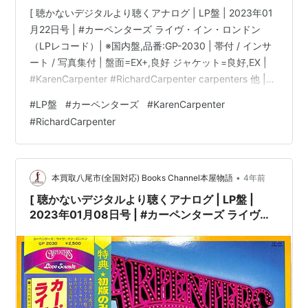
[ 聴かないデジタルより聴くアナログ | LP盤 | 2023年01
月22日号 | #カーペンターズ ライヴ・イン・ロンドン
（LPレコード）| ※国内盤,品番:GP-2030 | 帯付 / インサ
ート / 写真集付 | 盤面=EX+,良好 ジャケット=良好,EX |
#KarenCarpenter #RichardCarpenter carpenters 他 |
bookschannel.shop ［※国内盤,品番:GP-2030］[帯付、
#
LP盤
#
カーペンターズ
#
KarenCarpenter
インサート、写真集付]［盤面=EX+,良好］［ジャケット=
#
RichardCarpenter
良好,EX,少しシミ]［※保護内袋を新品交換して配送致しま
す］※［店舗併売の為、時間差で売切れの場…
•
本買取八尾市(全国対応) Books Channel本屋物語
4年前
[ 聴かないデジタルより聴くアナログ | LP盤 |
2023年01月08日号 | #カーペンターズ ライヴ・
イン・ロンドン（LPレコード）| ※国内盤,品
番:GP-2030 | 帯付 / インサート / 写真集付 | 盤面
=EX+,良好 ジャケット=良好,EX |
#KarenCarpenter #RichardCarpenter
carpenters 他 |