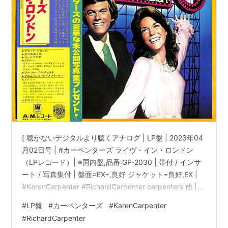
[ 聴かないデジタルより聴くアナログ | LP盤 | 2023年04
月02日号 | #カーペンターズ ライヴ・イン・ロンドン
（LPレコード）| ※国内盤,品番:GP-2030 | 帯付 / インサ
ート / 写真集付 | 盤面=EX+,良好 ジャケット=良好,EX |
#KarenCarpenter #RichardCarpenter carpenters 他 |
bookschannel.shop ［※国内盤,品番:GP-2030］[帯付、
#
LP盤
#
カーペンターズ
#
KarenCarpenter
インサート、写真集付]［盤面=EX+,良好］［ジャケット=
#
RichardCarpenter
良好,EX,少しシミ]［※保護内袋を新品交換して配送致しま