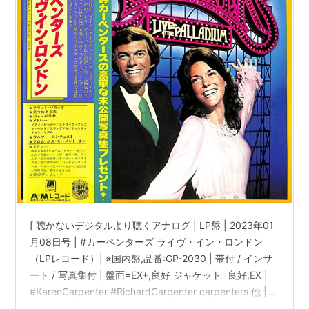
[ 聴かないデジタルより聴くアナログ | LP盤 | 2023年01
月08日号 | #カーペンターズ ライヴ・イン・ロンドン
（LPレコード）| ※国内盤,品番:GP-2030 | 帯付 / インサ
ート / 写真集付 | 盤面=EX+,良好 ジャケット=良好,EX |
#KarenCarpenter #RichardCarpenter carpenters 他 |
bookschannel.shop ［※国内盤,品番:GP-2030］[帯付、