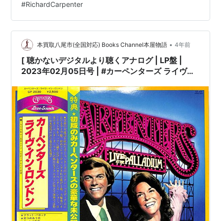
#
RichardCarpenter
良好,EX,少しシミ]［※保護内袋を新品交換して配送致しま
す］※［店舗併売の為、時間差で売切れの場…
•
本買取八尾市(全国対応) Books Channel本屋物語
4年前
[ 聴かないデジタルより聴くアナログ | LP盤 |
2023年02月05日号 | #カーペンターズ ライヴ・
イン・ロンドン（LPレコード）| ※国内盤,品
番:GP-2030 | 帯付 / インサート / 写真集付 | 盤面
=EX+,良好 ジャケット=良好,EX |
#KarenCarpenter #RichardCarpenter
carpenters 他 |