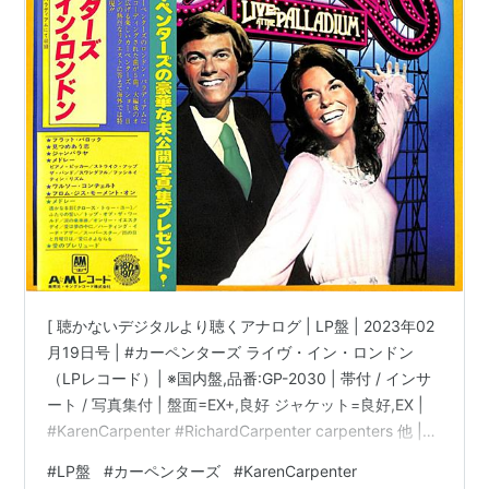
[ 聴かないデジタルより聴くアナログ | LP盤 | 2023年02
月19日号 | #カーペンターズ ライヴ・イン・ロンドン
（LPレコード）| ※国内盤,品番:GP-2030 | 帯付 / インサ
ート / 写真集付 | 盤面=EX+,良好 ジャケット=良好,EX |
#KarenCarpenter #RichardCarpenter carpenters 他 |
bookschannel.shop ［※国内盤,品番:GP-2030］[帯付、
#
LP盤
#
カーペンターズ
#
KarenCarpenter
インサート、写真集付]［盤面=EX+,良好］［ジャケット=