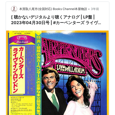
•
本買取八尾市(全国対応) Books Channel本屋物語
3年前
[ 聴かないデジタルより聴くアナログ | LP盤 |
2023年04月30日号 | #カーペンターズ ライヴ・
イン・ロンドン（LPレコード）| ※国内盤,品
番:GP-2030 | 帯付 / インサート / 写真集付 | 盤面
=EX+,良好 ジャケット=良好,EX |
#KarenCarpenter #RichardCarpenter
carpenters 他 |