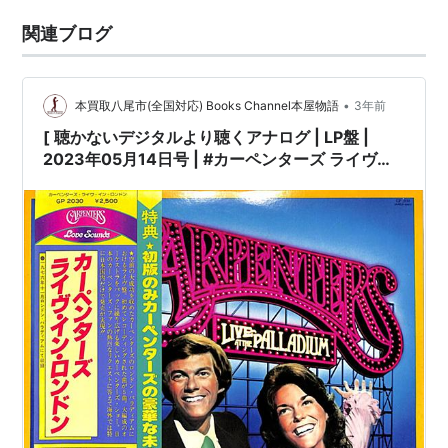
関連ブログ
•
本買取八尾市(全国対応) Books Channel本屋物語
3年前
[ 聴かないデジタルより聴くアナログ | LP盤 |
2023年05月14日号 | #カーペンターズ ライヴ・
イン・ロンドン（LPレコード）| ※国内盤,品
番:GP-2030 | 帯付 / インサート / 写真集付 | 盤面
=EX+,良好 ジャケット=良好,EX |
#KarenCarpenter #RichardCarpenter
carpenters 他 |