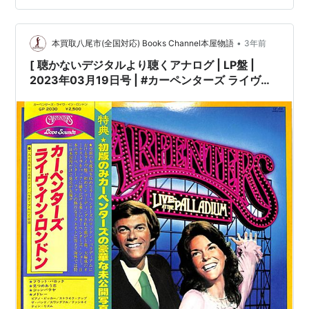
す］※［店舗併売の為、時間差で売切れの場…
•
本買取八尾市(全国対応) Books Channel本屋物語
3年前
[ 聴かないデジタルより聴くアナログ | LP盤 |
2023年03月19日号 | #カーペンターズ ライヴ・
イン・ロンドン（LPレコード）| ※国内盤,品
番:GP-2030 | 帯付 / インサート / 写真集付 | 盤面
=EX+,良好 ジャケット=良好,EX |
#KarenCarpenter #RichardCarpenter
carpenters 他 |