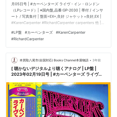
月05日号 | #カーペンターズ ライヴ・イン・ロンドン
（LPレコード）| ※国内盤,品番:GP-2030 | 帯付 / インサ
ート / 写真集付 | 盤面=EX+,良好 ジャケット=良好,EX |
#KarenCarpenter #RichardCarpenter carpenters 他 |
bookschannel.shop ［※国内盤,品番:GP-2030］[帯付、
#
LP盤
#
カーペンターズ
#
KarenCarpenter
インサート、写真集付]［盤面=EX+,良好］［ジャケット=
#
RichardCarpenter
良好,EX,少しシミ]［※保護内袋を新品交換して配送致しま
す］※［店舗併売の為、時間差で売切れの場…
•
本買取八尾市(全国対応) Books Channel本屋物語
3年前
[ 聴かないデジタルより聴くアナログ | LP盤 |
2023年02月19日号 | #カーペンターズ ライヴ・
イン・ロンドン（LPレコード）| ※国内盤,品
番:GP-2030 | 帯付 / インサート / 写真集付 | 盤面
=EX+,良好 ジャケット=良好,EX |
#KarenCarpenter #RichardCarpenter
carpenters 他 |