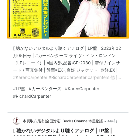
[ 聴かないデジタルより聴くアナログ | LP盤 | 2023年02
月05日号 | #カーペンターズ ライヴ・イン・ロンドン
（LPレコード）| ※国内盤,品番:GP-2030 | 帯付 / インサ
ート / 写真集付 | 盤面=EX+,良好 ジャケット=良好,EX |
#KarenCarpenter #RichardCarpenter carpenters 他 |
bookschannel.shop ［※国内盤,品番:GP-2030］[帯付、
#
LP盤
#
カーペンターズ
#
KarenCarpenter
インサート、写真集付]［盤面=EX+,良好］［ジャケット=
#
RichardCarpenter
良好,EX,少しシミ]［※保護内袋を新品交換して配送致しま
す］※［店舗併売の為、時間差で売切れの場…
•
本買取八尾市(全国対応) Books Channel本屋物語
4年前
[ 聴かないデジタルより聴くアナログ | LP盤 |