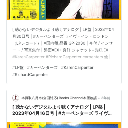
[ 聴かないデジタルより聴くアナログ | LP盤 | 2023年04
月30日号 | #カーペンターズ ライヴ・イン・ロンドン
（LPレコード）| ※国内盤,品番:GP-2030 | 帯付 / インサ
ート / 写真集付 | 盤面=EX+,良好 ジャケット=良好,EX |
#KarenCarpenter #RichardCarpenter carpenters 他 |
bookschannel.shop ［※国内盤,品番:GP-2030］[帯付、
#
LP盤
#
カーペンターズ
#
KarenCarpenter
インサート、写真集付]［盤面=EX+,良好］［ジャケット=
#
RichardCarpenter
良好,EX,少しシミ]［※保護内袋を新品交換して配送致しま
す］※［店舗併売の為、時間差で売切れの場…
•
本買取八尾市(全国対応) Books Channel本屋物語
3年前
[ 聴かないデジタルより聴くアナログ | LP盤 |
2023年04月16日号 | #カーペンターズ ライヴ・
イン・ロンドン（LPレコード）| ※国内盤,品
番:GP-2030 | 帯付 / インサート / 写真集付 | 盤面