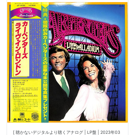
番:GP-2030 | 帯付 / インサート / 写真集付 | 盤面
=EX+,良好 ジャケット=良好,EX |
#KarenCarpenter #RichardCarpenter
carpenters 他 |
[ 聴かないデジタルより聴くアナログ | LP盤 | 2023年03