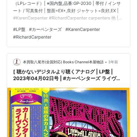
（LPレコード）| ※国内盤,品番:GP-2030 | 帯付 / インサ
ート / 写真集付 | 盤面=EX+,良好 ジャケット=良好,EX |
#KarenCarpenter #RichardCarpenter carpenters 他 |
bookschannel.shop ［※国内盤,品番:GP-2030］[帯付、
#
LP盤
#
カーペンターズ
#
KarenCarpenter
インサート、写真集付]［盤面=EX+,良好］［ジャケット=
#
RichardCarpenter
良好,EX,少しシミ]［※保護内袋を新品交換して配送致しま
す］※［店舗併売の為、時間差で売切れの場…
•
本買取八尾市(全国対応) Books Channel本屋物語
3年前
[ 聴かないデジタルより聴くアナログ | LP盤 |
2023年04月02日号 | #カーペンターズ ライヴ・
イン・ロンドン（LPレコード）| ※国内盤,品
番:GP-2030 | 帯付 / インサート / 写真集付 | 盤面
=EX+,良好 ジャケット=良好,EX |
#KarenCarpenter #RichardCarpenter
carpenters 他 |