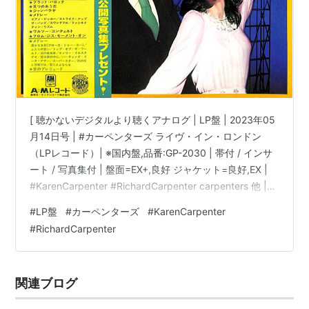
[ 聴かないデジタルより聴くアナログ | LP盤 | 2023年05
月14日号 | #カーペンターズ ライヴ・イン・ロンドン
（LPレコード）| ※国内盤,品番:GP-2030 | 帯付 / インサ
ート / 写真集付 | 盤面=EX+,良好 ジャケット=良好,EX |
#KarenCarpenter #RichardCarpenter carpenters 他 |
bookschannel.shop ［※国内盤,品番:GP-2030］[帯付、
#
LP盤
#
カーペンターズ
#
KarenCarpenter
インサート、写真集付]［盤面=EX+,良好］［ジャケット=
#
RichardCarpenter
良好,EX,少しシミ]［※保護内袋を新品交換して配送致しま
す］※［店舗併売の為、時間差で売切れの場…
関連ブログ