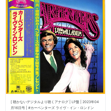
=EX+,良好 ジャケット=良好,EX |
#KarenCarpenter #RichardCarpenter
carpenters 他 |
[ 聴かないデジタルより聴くアナログ | LP盤 | 2023年04
月16日号 | #カーペンターズ ライヴ・イン・ロンドン