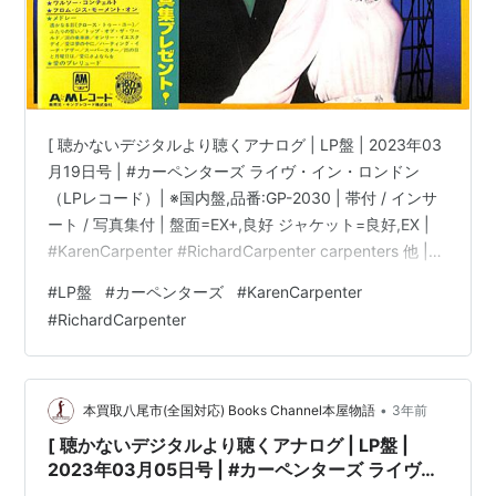
[ 聴かないデジタルより聴くアナログ | LP盤 | 2023年03
月19日号 | #カーペンターズ ライヴ・イン・ロンドン
（LPレコード）| ※国内盤,品番:GP-2030 | 帯付 / インサ
ート / 写真集付 | 盤面=EX+,良好 ジャケット=良好,EX |
#KarenCarpenter #RichardCarpenter carpenters 他 |
bookschannel.shop ［※国内盤,品番:GP-2030］[帯付、
#
LP盤
#
カーペンターズ
#
KarenCarpenter
インサート、写真集付]［盤面=EX+,良好］［ジャケット=
#
RichardCarpenter
良好,EX,少しシミ]［※保護内袋を新品交換して配送致しま
す］※［店舗併売の為、時間差で売切れの場…
•
本買取八尾市(全国対応) Books Channel本屋物語
3年前
[ 聴かないデジタルより聴くアナログ | LP盤 |
2023年03月05日号 | #カーペンターズ ライヴ・
イン・ロンドン（LPレコード）| ※国内盤,品