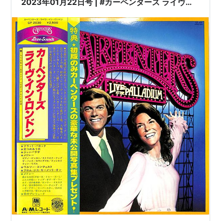
2023年01月22日号 | #カーペンターズ ライヴ・
イン・ロンドン（LPレコード）| ※国内盤,品
番:GP-2030 | 帯付 / インサート / 写真集付 | 盤面
=EX+,良好 ジャケット=良好,EX |
#KarenCarpenter #RichardCarpenter
carpenters 他 |