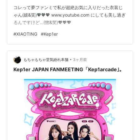
コレって夢ファンミで私が超絶お気に入りだった衣装じ
ゃん(嬉&笑)💖💖💖 www.youtube.com にしても美し過ぎ
るんですけど...(惚&笑)💖💖💖
#
XIAOTING
#
Kep1er
•
もちゃもちゃ堂気紛れ本舗
3ヶ月前
Kep1er JAPAN FANMEETING「Kep1arcade｣。