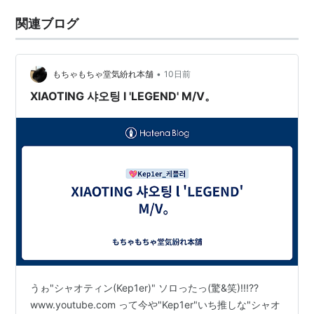
関連ブログ
•
もちゃもちゃ堂気紛れ本舗
10日前
XIAOTING 샤오팅 l 'LEGEND' M/V。
うゎ"シャオティン(Kep1er)" ソロったっ(驚&笑)!!!??
www.youtube.com って今や"Kep1er"いち推しな"シャオ