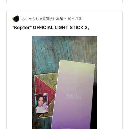
戦したし(笑)♪♬てか つい先日も別件で来たな、"東京ガ
ーデンシアター"(爆&笑)。なんか"東京ガーデンシアタ
•
ー"に限らず立て続くコトが多い気がします、参戦LIVE会
もちゃもちゃ堂気紛れ本舗
10ヶ月前
場(…
"Kep1er" OFFICIAL LIGHT STICK 2。