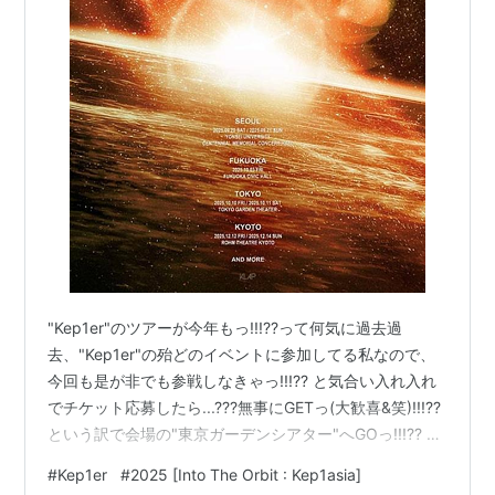
"Kep1er"のツアーが今年もっ!!!??って何気に過去過
去、"Kep1er"の殆どのイベントに参加してる私なので、
今回も是が非でも参戦しなきゃっ!!!?? と気合い入れ入れ
でチケット応募したら...???無事にGETっ(大歓喜&笑)!!!??
という訳で会場の"東京ガーデンシアター"へGOっ!!!?? な
んか私的に "東京ガーデンシアター"って"Kep1er"な会場
#
Kep1er
#
2025 [Into The Orbit : Kep1asia]
って感じなんですよね、以前も"Kep1er"のファンミで参