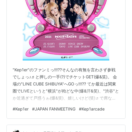
"Kep1er"のファンミっ!!!??そんなの有無を言わさず参戦
でしょっ♪♬と押しの一手(?)でチケットGET(爆&笑)。 会
場の"LINE CUBE SHIBUYA"へGOっ!!!?? てか最近は関東
圏でLIVEというと"横浜"が殆どな中(爆&汗&笑)、"渋谷"と
か近過ぎて戸惑うゎ(爆&笑)、嬉しいけど(笑)♬で席なん
ですが、今回は３階席だったもののセンター寄りの２列
#
Kep1er
#
JAPAN FANMEETING
#
Kep1arcade
目っ!!!??いうても"LINE CUBE SHIBUYA"、席が互い違い
に配置されてるので２列目なんて実質１列目(爆&笑)で観
晴らし良好なんですけどっ(嬉&笑)!!!?? とテンション爆上