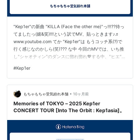
"Kep1er"の新曲 "KILLA (Face the other me)"っ!!!??待っ
てましたっ(嬉&笑)!!!という訳でMV、貼っときます♪♬
www.youtube.com てか "Kep1er"は もうコッチ系(?)で
行く感じなのかしら(笑)??? な中 今回のMVでは、いち推
し"シャオティン"のダンスに惚れ惚れ💖する中、"ヒエ"の
ビジュにヤラれた...(悦&笑)💖 そして速攻で御本人
#
Kep1er
Reactionもアップされてたので、そっちも貼っときま〜
す(爆&笑)♬ www.youtube.comってコッチは相変わらず
囂しいのね(爆&汗&笑)♪♬
•
もちゃもちゃ堂気紛れ本舗
10ヶ月前
Memories of TOKYO – 2025 Kep1er
CONCERT TOUR [Into The Orbit : Kep1asia]。