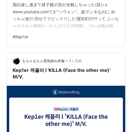
面白楽し過ぎて様子観の筈が全観しちゃった(笑)♪♬
www.youtube.comてか"ソウォン"、超マンネなのに め
っちゃ進行 回せててビックリした(驚&笑)!!!??って ぶっち
ゃけスルー気味だったんだけど(汗&笑)、コレは他の回も
観た方がイイのかな(爆&笑)???
#
Kep1er
•
もちゃもちゃ堂気紛れ本舗
4ヶ月前
Kep1er 케플러 l 'KILLA (Face the other me)'
M/V.