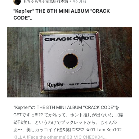
•
がる中、いつもの様に開場と同時に入場し…
もちゃもちゃ堂気紛れ本舗
4ヶ月前
"Kep1er" THE 8TH MINI ALBUM "CRACK
CODE"。
"Kep1er"の THE 8TH MINI ALBUM "CRACK CODE"を
GETですっ!!!?? てか私って、ホント推しが出ないな...(爆
&汗&笑)。 というわけでブックレットから、じゃん♡
あ〜、美しカッコイイ(惚&笑)♡♡♡ ☆01 I am Kep102
KILLA (Face the other me)03 MIC CHECK04