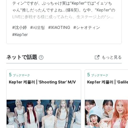
ティン"ですが、ぶっちゃけ実は"Kep1er"では"イェソち
ゃん"推しだったんですよね...(爆&笑)。な中、"Kep1er"の
LIVEに参戦する様に成ってみたら、生ステージ上の"シャ
オティン"の映えっ振りに完全にヤラれてしまい、以来
#
沈小婷
#
샤오팅
#
XIAOTING
#
シャオティン
"Kep1er"の推しの双璧に成ってたんです(悦&笑)💖💖 てか
#
Kep1er
私、"QUEENDOM2"の時点でゎ まだ"シャオティン"のコ
ト "そんなでもなかった"とか今と成っては信じられない
ゎ(爆&汗&笑)。 と、そんな"シャオテ…
ネットで話題
もっと見る
5
5
ブックマーク
ブックマーク
Kep1er 케플러 | ‘Shooting Star’ M/V
Kep1er 케플러 | ‘Galil