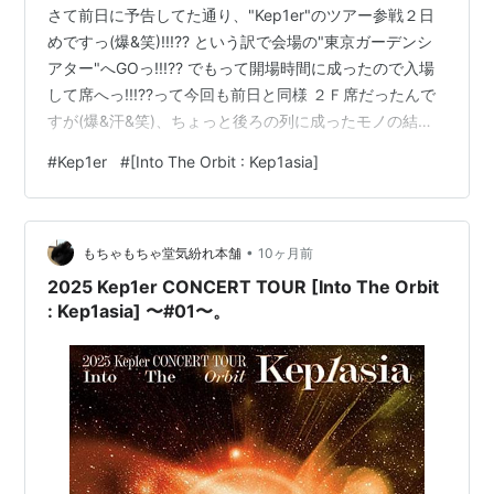
さて前日に予告してた通り、"Kep1er"のツアー参戦２日
めですっ(爆&笑)!!!?? という訳で会場の"東京ガーデンシ
アター"へGOっ!!!?? でもって開場時間に成ったので入場
して席へっ!!!??って今回も前日と同様 ２Ｆ席だったんで
すが(爆&汗&笑)、ちょっと後ろの列に成ったモノの結構
にセンター寄りっ(嬉&笑)!!!??しかも私定番、ステージ側
#
Kep1er
#
[Into The Orbit : Kep1asia]
が階段の端っこ席っ(爆&笑)!!!??てか前日に息が切れる程
に暴れちゃったので(汗&笑)今回は淑やかに(笑)参戦しよ
うと思ったのに、こんなん また暴れちゃいそうなんです
•
が...(爆&汗&笑)???......と思ったら諸事情により(汗&笑)２
もちゃもちゃ堂気紛れ本舗
10ヶ月前
Ｆ席な…
2025 Kep1er CONCERT TOUR [Into The Orbit
: Kep1asia] 〜#01〜。