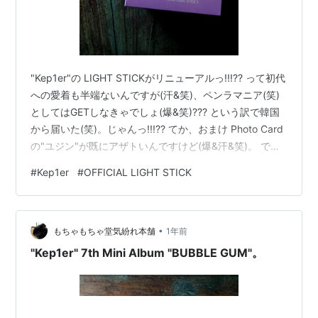
"Kep1er"の LIGHT STICKがリニューアルっ!!!?? って初代
への愛着も半端ないんですが(汗&笑)、ペンラマニア(笑)
としてはGETしなきゃでしょ(爆&笑)??? という訳で韓国
から届いた(笑)。じゃんっ!!!?? てか、おまけ Photo Card
の"ユジン"が既にアザトいんですけど(爆&汗&笑)。 でも
って本体♬めちゃゴージャスに成った(笑)!!!?? てか、ビ
#
Kep1er
#
OFFICIAL LIGHT STICK
ジュが すっかり"ヨハネス･ケプラーの多面体太陽系モデ
ル"なんですけど(爆&笑)。 楽しい(笑)♪♬ という訳(?)で、
ピカっ(悦&笑)!!!?? でもって"ユジン"がアザトい(笑)
•
Photo Card、全体では …
もちゃもちゃ堂気紛れ本舗
1年前
"Kep1er" 7th Mini Album "BUBBLE GUM"。