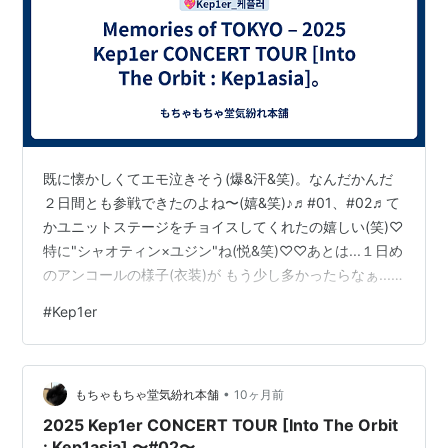
既に懐かしくてエモ泣きそう(爆&汗&笑)。なんだかんだ
２日間とも参戦できたのよね〜(嬉&笑)♪♬#01、#02♬て
かユニットステージをチョイスしてくれたの嬉しい(笑)♡
特に"シャオティン×ユジン"ね(悦&笑)♡♡あとは...１日め
のアンコールの様子(衣装)が もう少し多かったらなぁ...
(贅沢??&笑)。けど、"綺麗が勝つシャオティン､なんかド
#
Kep1er
可愛いんだけど♡!!!??"って射抜かれたシーンを再び観れ
たの嬉し過ぎた(悦&笑)♡♡♡ってコレら、📀には成らな
いのかしら(懇願&笑)??? www.youtube.com
•
もちゃもちゃ堂気紛れ本舗
10ヶ月前
2025 Kep1er CONCERT TOUR [Into The Orbit
: Kep1asia] 〜#02〜。