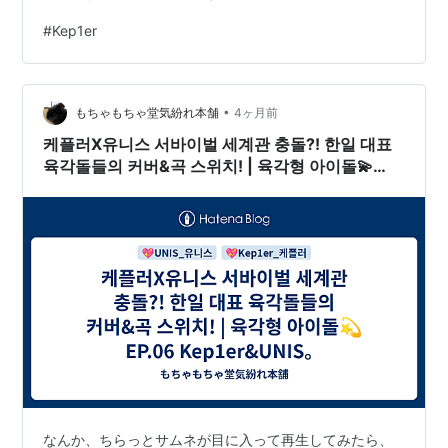
Lowkey05 Addicted 2 Ya☆ www.youtube.com てか楽
#
Kep1er
曲を聴いても、すっかりカッコイイに全振りしてる様子
(笑)♪♬良き(悦&笑)♪♬
•
もちゃもちゃ堂気紛れ本舗
4ヶ月前
케플러X유니스 서바이벌 세계관 충돌?! 한일 대표
육각돌들의 커버&곡 스위치! | 육각형 아이돌💫
EP.06 Kep1er&UNIS。
なんか、ちらっとサムネが目に入って再生してみたら、