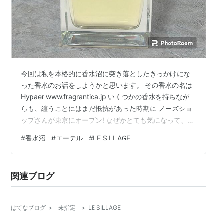
今回は私を本格的に香水沼に突き落としたきっかけにな
った香水のお話をしようかと思います。 その香水の名は
Hypaer www.fragrantica.jp いくつかの香水を持ちなが
らも、纏うことにはまだ抵抗があった時期に ノーズショ
ップさんが東京にオープン! なぜかとても気になって、東
京に行った際に池袋店に寄ってみました。 そこには数々
#
香水沼
#
エーテル
#
LE SILLAGE
の香水がキラキラ並んでおりまして。。 大興奮して片っ
端から獣のようにkunk kunkaと香水を嗅ぎ周っていた
ら、、、 え？これ何？？と私の鼻を射止めたのがこの
関連ブログ
Hypaerさんでした。 なんかね、、こうすいとは違う何か
が全面的に押し寄せてきてるんですよ。 アロマ…
はてなブログ
>
未指定
>
LE SILLAGE