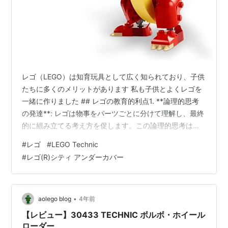
レゴ（LEGO）は知育玩具として広く知られており、子供
たちに多くのメリットがあります 私も子供とよくレゴを
一緒に作りました ## レゴの教育的利点1. **論理的思考
の発達**: レゴは物事をパーツごとに分けて理解し、最終
的に組み立てる考え方を促します。この論理的思考は学
業全般に役立ち、特に数学の問題解決において重要で
#
レゴ
#
LEGO Technic
す。2. **空間認識能力と芸術のセンスの向上**: レゴで立
#
レゴ(R)シティ アンダーカバー
体的な構造を組み立てることで、空間認識能力が高まり
ます。また、色彩を認識する力も養われ、芸術的なセン
スが磨かれます。3. **問題解決力の育成**: レゴを組み立
てる際にはさまざまな問題に直面します。これを解決す
•
aolego blog
4年前
る経験…
【レビュー】30433 TECHNIC ボルボ・ホイール
ローダー