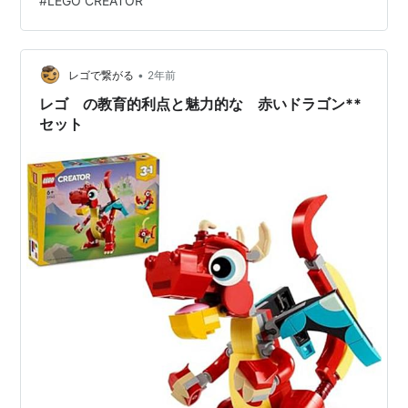
#
LEGO CREATOR
31047 CREATOR 3 IN 1 、軽飛行機、ヘリコプター、ス
ピードボートのバリエーションからヘリコプターを選
択。これなら楽だし気も紛れるかなと思ったのですが指
先の痺れで細かいブロックを扱えないわ、目の霞みで小
•
レゴで繋がる
2年前
さなブロックの形状をしっ…
レゴ の教育的利点と魅力的な 赤いドラゴン**
セット