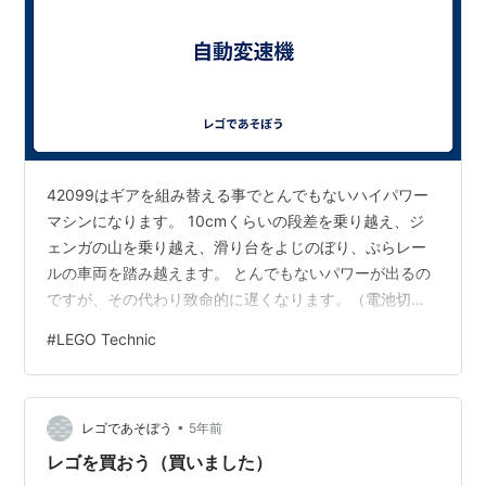
42099はギアを組み替える事でとんでもないハイパワー
マシンになります。 10cmくらいの段差を乗り越え、ジ
ェンガの山を乗り越え、滑り台をよじのぼり、ぷらレー
ルの車両を踏み越えます。 とんでもないパワーが出るの
ですが、その代わり致命的に遅くなります。（電池切れ
かけのプラレールと互角の勝負が出来るレベルです） こ
#
LEGO Technic
の動画の自動変速機を組み込むことで、普段は高速、パ
ワーが要る時だけハイパワーを実現できると良いのです
が、、、 www.youtube.com
•
レゴであそぼう
5年前
レゴを買おう（買いました）