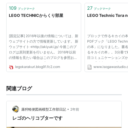
109
27
ブックマーク
ブックマーク
LEGO TECHNICからくり部屋
LEGO Technic Tora n
[固定記事] 2016年以後の情報については、新
ブロックで作るキカイの本！
ウェブサイトの方で情報更新しています。 新
PDFブック「LEGO Tech
ウェブサイト→http://akiyuki.jp/ 今後このブ
の本」になりました。書
ログは原則更新を行いません。 2016年以前
るキカイの本」。3分冊で
の情報を見たい場合はこのブログを参照お願
日コミュニケーションズか
いします。 よろしくお願いいたします。
だ、現時点でこの「ブロ
legokarakuri.blog91.fc2.com
www.isogawastudio.c
本」は絶版となっています
ク「LEGO Technic 虎...
関連ブログ
•
蕗狩軽便図画模型工作部日記
2年前
レゴのヘリコプターです