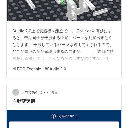
Studio 2.0上で変速機を組立て中。 Collisionを有効にす
ると、部品同士が干渉する位置にパーツを配置出来なく
なります。 干渉しているパーツは透明で示されるので、
どこが悪いのかが確認出来るのですが、、、。 昨日の動
画を見る限りでは、こんな構造のはずなのですが、何故
か干渉している事になっています。 組立中の自動変速機
#
LEGO Technic
#
Studio 2.0
-追記- ギアをちょっと回転させたところ、干渉は解消さ
れました。この辺は自動でやって欲しいような気がして
モヤモヤ。 Instructionの機能を使うと使用した部品のリ
•
ストを出力出来ます。なかなか便利。 完成図
レゴであそぼう
5年前
自動変速機