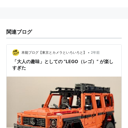
はビームと呼ばれる穴の開いたブロックをペグと呼ばれ
るコネクタで結合して形を作っていくという特徴がある
（もちろんポッチを使って組み立てることも可能）。
また、ギヤやプーリー、エアーポンプやモーターといっ
関連ブログ
たメカ系のパーツが多く揃っており、複雑な動きのある
モデルを作ることができる。
•
本能ブログ【東京とカメラといろいろと】
2年前
「大人の趣味」としての ”LEGO（レゴ）” が楽し
すぎた