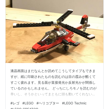
液晶画面はまだなんとか読めてこうしてタイプもできま
すが、紙に印刷されたものを読むのは目の霞みが酷くて
すごく疲れます。見る面が直接発光か反射光かが関係し
ているのかもしれません。 どっちにしろモノを読むのが
辛いし、そうかといってまともに頭も動いてくれないの
で久しぶりにレゴを出して来て何も考えずインストラク
#
レゴ
#
LEGO
#
ヘリコプター
#
LEGO Technic
ション通りの組み立てを楽しむことにしました。 LEGO