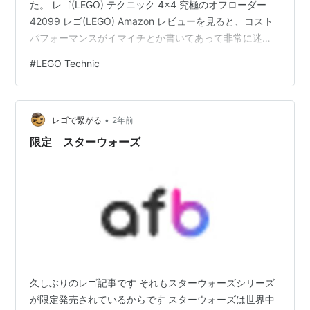
た。 レゴ(LEGO) テクニック 4x4 究極のオフローダー
42099 レゴ(LEGO) Amazon レビューを見ると、コスト
パフォーマンスがイマイチとか書いてあって非常に迷い
ました。迷いに迷った結果、「コストパフォーマンスを
#
LEGO Technic
気にするなら何も遊べないよね」という結論に至り、購
入決定（この間2週間） 購入した5日後、アマゾンプライ
ムセールで2万2000円まで価格が下がっていたのを見て
•
しまい、ガックリ来たのはここだけの秘密です。
レゴで繋がる
2年前
限定 スターウォーズ
久しぶりのレゴ記事です それもスターウォーズシリーズ
が限定発売されているからです スターウォーズは世界中