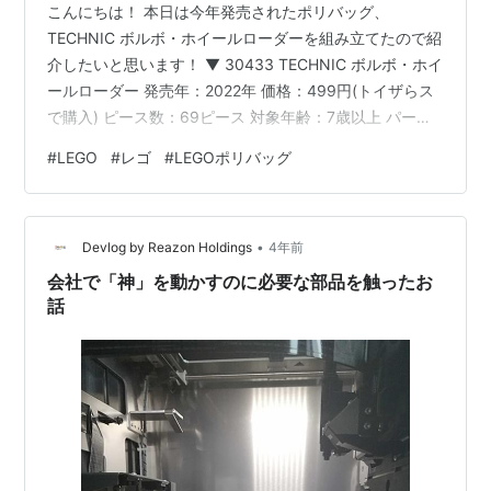
こんにちは！ 本日は今年発売されたポリバッグ、
TECHNIC ボルボ・ホイールローダーを組み立てたので紹
介したいと思います！ ▼ 30433 TECHNIC ボルボ・ホイ
ールローダー 発売年：2022年 価格：499円(トイザらス
で購入) ピース数：69ピース 対象年齢：7歳以上 パーツ
と説明書が1枚、それからシールが入っています。 完成で
#
LEGO
#
レゴ
#
LEGOポリバッグ
す！ (※今回シールは貼っていません。) 思ったより大き
くて、家にあるトミカと比べてみるとこんな感じ。 上に
あるグレーのつまみ部分を回すと、ショベルが上下する
•
ギミック付きです。 うしろ。 今回初めてテクニックシリ
Devlog by Reazon Holdings
4年前
ーズを組み立てたのですが 流石7＋、難易度が高…
会社で「神」を動かすのに必要な部品を触ったお
話