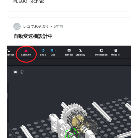
#
LEGO Technic
神は近場の状況を把握して、近場のみしか守ってくれま
せん、、 このままでは神は会社内の状況を把握できず、
守ってくれません、、、、 守ってくれるようにする神の
力 守ってくれるようにするには神が動けるようにして、
•
レゴであそぼう
5年前
🌀見回り🌀することです な…
自動変速機設計中