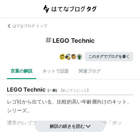
はてなブログ トップ
LEGO Technic
このタグでブログを書く
言葉の解説
ネットで話題
関連ブログ
LEGO Technic
(
一般
)
【
れごてくにっく
】
レゴ社から出ている、比較的高い年齢層向けのキット、
シリーズ。
通常のレゴブロックがブロックを突起（通称「ポッ
解説の続きを読む
チ」）で組み立てていくのに対し、
Technicシリーズ
で