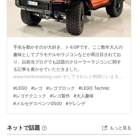
手先を動かすのが大好き、トモGPです。ここ数年大人の
趣味としてプラモデルやラジコンなどが再注目されてお
り、以前当ブログでも話題のクローラーラジコンに関す
る記事を書かせていただきました。
www.honknowblog.com そしてそれらと同様にいま大人
の趣味として再び注目を集めているのがLEGO（レゴ）で
#
LEGO
#
レゴ
#
レゴブロック
#
LEGO Technic
す。なかでも”大人レゴ”として人気なのが”LEGO
#
レゴテクニック
#
レゴ製作
#
大人趣味
TECHNIC（レゴテクニック）”というシリーズ、今回その
#
メルセデスベンツG500
#
ゲレンデ
中の”メルセデスベンツG500 プロフェッショナルライ
ン”というキットに挑戦してみましたのでお届けしたいと
思います。 LEGO（レゴ） ブロックトイといえば”レ
ネットで話題
もっと見る
ゴ”、デンマークで生ま…