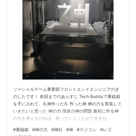
ソーシャルゲーム事業部フロントエンドエンジニアのき
のしたです！ 前回までのあらすじ Tech Buddyで賽銭箱
を手に入れて、💪神作った💪 作った神 神の力を実装して
いきたいと思った 神の力 現状の神の問題 最初に作る神
の力を考えなければ、作っていくことができませ
ん、、、 現状の神セットは✨出力した神✨と賽銭箱だけ
#
賽銭箱
#
神の力
#
神社
#
神
#
ラジコン
#
レゴ
です 賽銭箱と神とセットでそのまま置いておくだけでは