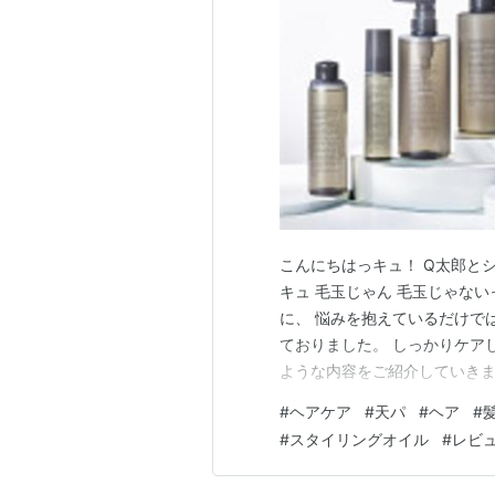
こんにちはっキュ！ Q太郎と
キュ 毛玉じゃん 毛玉じゃな
に、 悩みを抱えているだけで
ておりました。 しっかりケア
ような内容をご紹介していきま
しく知りたい！ ２．LUTYス
#
ヘアケア
#
天パ
#
ヘア
#
保護しよう！商品の魅力をご紹
#
スタイリングオイル
#
レビ
た！実体験レビュー！使い方も