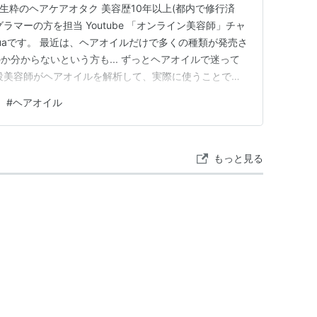
容師 生粋のヘアケアオタク 美容歴10年以上(都内で修行済
ラマーの方を担当 Youtube 「オンライン美容師」チャ
huaです。 最近は、ヘアオイルだけで多くの種類が発売さ
か分からないという方も... ずっとヘアオイルで迷って
役美容師がヘアオイルを解析して、実際に使うことでみ
かをリサーチしていきます。 今回レビューするヘアオ
#
ヘアオイル
ー) ヘアオイル」 実はこのヘアオイル、なかなか優秀なん
もっと見る