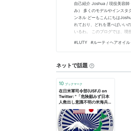
自己紹介 Joshua / 現役美
み） 多くのモデルやインスタグ
ンネル どーもこんにちはJos
れており、どれを選べばいいの
いるわ。 このブログでは、現
なさんに本当にオススメできる
#
LUTY
#
ルーティヘアオイル
イルは、 「LUTY(ルーティ
です。 高…
ネットで話題
10
ブックマーク
在日米軍司令部(USFJ) on
Twitter: "「危険顧みず日本
人救出し意識不明の米海兵隊
員」 －”「誰も置き去りにし
ない」。そんな米海兵隊の規
範を、危険を顧みずに貫いた
隊員の勇敢な行動” 12月9日
付の産経ニュースの記事をご