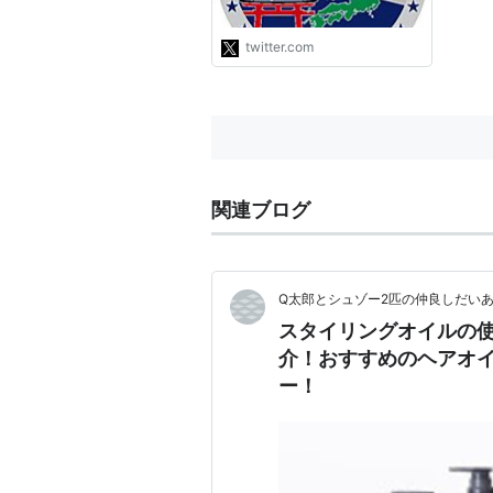
覧ください↓↓
https://t.co/Luty5XEXIv"
twitter.com
関連ブログ
Q太郎とシュゾー2匹の仲良しだい
スタイリングオイルの
介！おすすめのヘアオイ
ー！