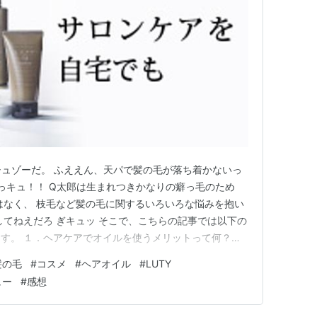
シュゾーだ。 ふええん、天パで髪の毛が落ち着かないっ
いっキュ！！ Q太郎は生まれつきかなりの癖っ毛のため
はなく、 枝毛など髪の毛に関するいろいろな悩みを抱い
してねえだろ ぎキュッ そこで、こちらの記事では以下の
す。 １．ヘアケアでオイルを使うメリットって何？詳
タイリングオイル リッチ/ライト でヘアケアして髪の毛を
髪の毛
#
コスメ
#
ヘアオイル
#
LUTY
介します！ ３．LUTYスタイリングオイルを使ってみ
ュー
#
感想
含めて…