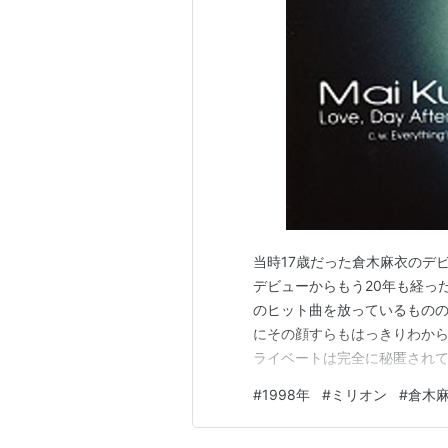
当時17歳だった倉木麻衣のデ
デビューからもう20年も経っ
のヒット曲を放っているもの
にその顔すらもはっきりわか
ライベートは完全に秘匿されて
ライバシーを完全にガードする
#
1998年
#
ミリオン
#
倉木
が叶う What are you ho
る風の 強さに 心が…