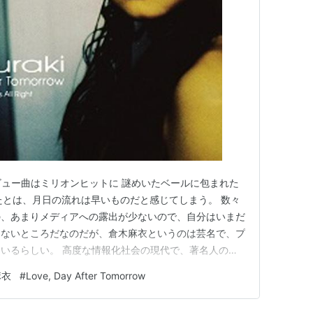
ビュー曲はミリオンヒットに 謎めいたベールに包まれた
たとは、月日の流れは早いものだと感じてしまう。 数々
の、あまりメディアへの露出が少ないので、自分はいまだ
らないところだなのだが、倉木麻衣というのは芸名で、プ
いるらしい。 高度な情報化社会の現代で、著名人のプ
ことなんて、果たして可能なのだろうか？ いつかは 夢
麻衣
#
Love, Day After Tomorrow
ping for 涙も強がりも 投げ捨てることができるよね 吹き抜け