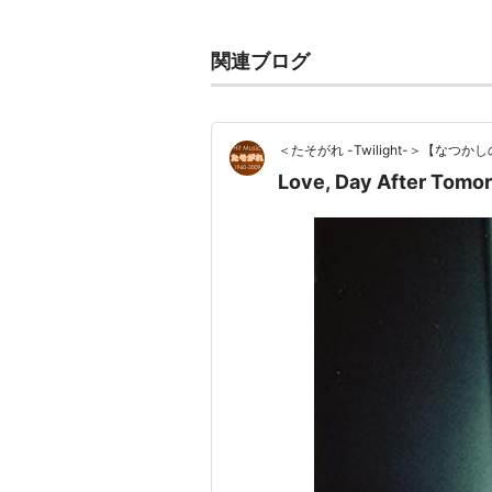
Love,Day 
アーティスト
関連ブログ
ホークス,ミ
出版社/メーカ
発売日:
1999
メディア:
CD
クリック
: 1
＜たそがれ -Twilight-＞【な
この商品を含む
Love, Day After T
*
リスト
：
リスト::曲タイトル