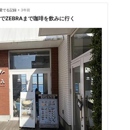
•
愛でる記録
3年前
VでZEBRAまで珈琲を飲みに行く