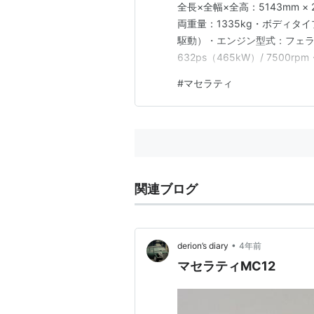
全長×全幅×全高：5143mm × 
両重量：1335kg・ボディタ
駆動）・エンジン型式：フェラーリ 
632ps（465kW）/ 7500r
ンスミッション：6速セミオー
#
マセラティ
ダブルウィッシュボーン・ブレ
関連ブログ
•
derion’s diary
4年前
マセラティMC12