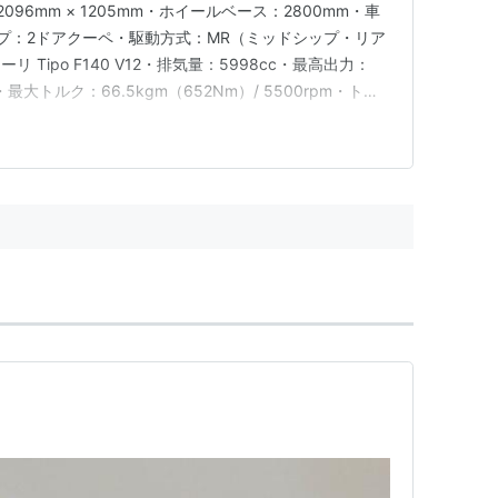
2096mm × 1205mm・ホイールベース：2800mm・車
イプ：2ドアクーペ・駆動方式：MR（ミッドシップ・リア
Tipo F140 V12・排気量：5998cc・最高出力：
pm・最大トルク：66.5kgm（652Nm）/ 5500rpm・トラ
トマチック（カンビオコルサ）・サスペンション：前後
ーキ：ベンチレ…