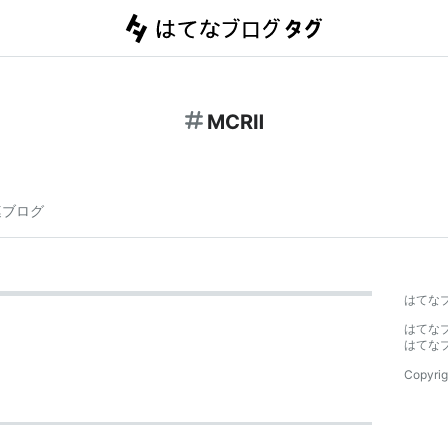
MCRⅡ
連ブログ
はてな
はてな
はてな
Copyrig