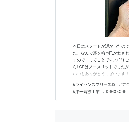
本日はスタートが遅かったの
た。なんで茅ヶ崎市民がわざ
すので！ってことですよ(^^)
らLCRはノーメリットでしたが
いつもありがとうございます！
工業 UNIVERSAL CLIP 
#
ライセンスフリー無線
#
デ
www.diamond-ant.c
#
第一電波工業
#
SRH350RR
電波…