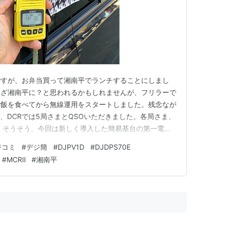
ですが、お弁当買って湘南平でランチすることにしまし
わざ湘南平に？と思われるかもしれませんが、フリラーで
 ご飯を食べてから無線運用をスタートしました。残念なが
、DCRでは5局さまとQSOいただきました。各局さま、
 そうそう、今回は新しく導入した簡易基台の第一電波
MOUNT MCRⅡ SMAの運用テストも目的の一つでした。
ジコミ
#
デジ簡
#
DJPV1D
#
DJDPS70E
o.jp 下記のように駐車したクルマの窓ガラスにクリップし、第一
#
MCRⅡ
#
湘南平