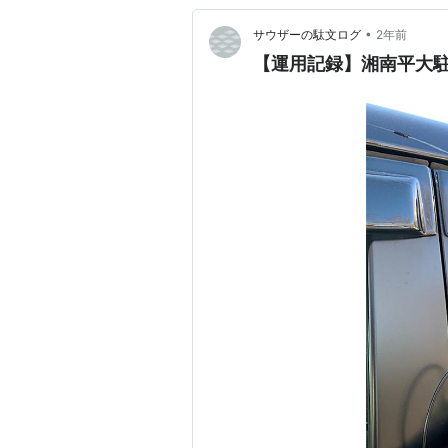
•
サウザーの駄文ログ
2年前
【運用記録】湘南平大駐車場