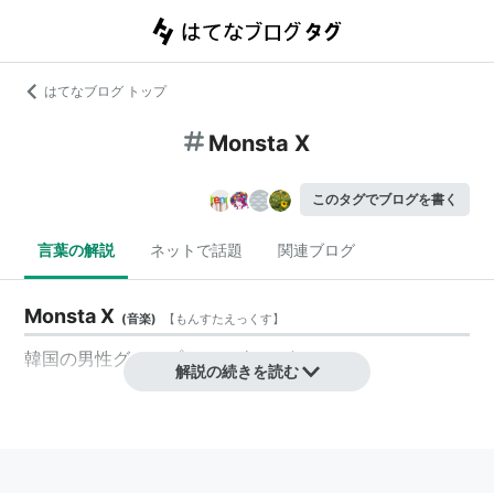
はてなブログ トップ
Monsta X
このタグでブログを書く
言葉の解説
ネットで話題
関連ブログ
Monsta X
(
音楽
)
【
もんすたえっくす
】
韓国の男性グループ。2015年デビュー。
解説の続きを読む