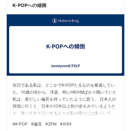
しても、ステージにいたいと…
K-POPへの傾倒
在日である私は、どこかでK-POPたるものを敬遠してい
た。10歳の頃から、洋楽、特にHR/HMばかり聴いていた
私は、甚だしい偏見を持っていたように思う。 日本人が
韓国に行くと、日本の10年以上前の姿をみているようだ
と、帰ってきて口にする人々が私の周りには多くいて、
内心ムッとしながらも、足が不自由なため渡韓したこと
#
K-POP
#
偏見
#
2PM
#
VIXX
のない私は、そうなのかあと渋々受け入れていたのであ