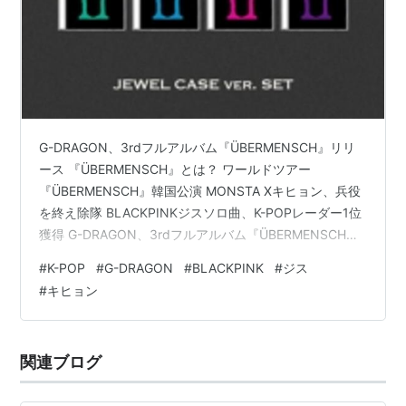
G-DRAGON、3rdフルアルバム『ÜBERMENSCH』リリ
ース 『ÜBERMENSCH』とは？ ワールドツアー
『ÜBERMENSCH』韓国公演 MONSTA Xキヒョン、兵役
を終え除隊 BLACKPINKジスソロ曲、K-POPレーダー1位
獲得 G-DRAGON、3rdフルアルバム『ÜBERMENSCH』
リリース G-DRAGONは2025年2月25日、3rdアルバム
#
K-POP
#
G-DRAGON
#
BLACKPINK
#
ジス
『ÜBERMENSCH(ウーバーメンシュ)』をリリースする予
#
キヒョン
定です。予約期間は2月10日15:00～2月24日でYES24、
Apple Music、アラジン、Ktown4U など、オンラインシ
ョップで購入が可能です。 このアル…
関連ブログ