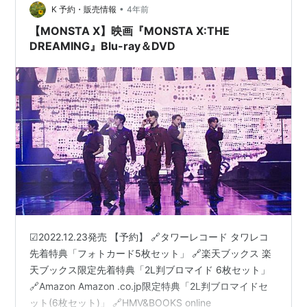
•
1.5万以上2週間※この中で「9th GAONCHART MU…
K 予約・販売情報
4年前
【MONSTA X】映画『MONSTA X:THE
DREAMING』Blu-ray＆DVD
☑︎2022.12.23発売 【予約】 🔗タワーレコード タワレコ
先着特典「フォトカード5枚セット」 🔗楽天ブックス 楽
天ブックス限定先着特典「2L判ブロマイド 6枚セット」
🔗Amazon Amazon .co.jp限定特典「2L判ブロマイドセ
ット(6枚セット)」 🔗HMV&BOOKS online