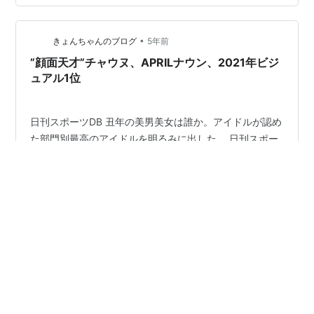
ろう。 それでも、私が20代前後だったか、ソテジワアイ
ドゥルというヒップホップグループが日本でも流行って
•
いた時があった。その時は、ヒップホップを好まない私
きょんちゃんのブログ
5年前
でも、彼らのパフォーマンス、ダンスとラップに衝撃を
”顔面天才”チャウヌ、APRILナウン、2021年ビジ
受けた。何でもかんでも欧米だの日…
ュアル1位
日刊スポーツDB 丑年の美男美女は誰か。アイドルが認め