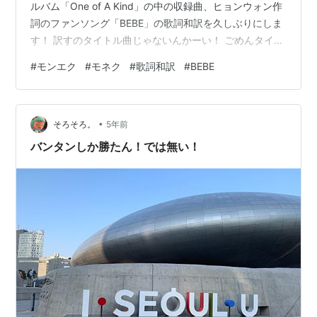
ルバム「One of A Kind」の中の収録曲、ヒョンウォン作
詞のファンソング「BEBE」の歌詞和訳を久しぶりにしま
す！ 訳すのタイトル曲じゃないんかーい！ ごめんタイト
ル曲の方はきっと誰かが秒でやってくれると思うか
#
モンエク
#
モネク
#
歌詞和訳
#
BEBE
ら....！ もう一つのヒョンウォン作詞の方はオール英語だ
ったのでそれも誰かに託しますw アルバム聞いた感想は..
なんかこう大人になったね...みたいな...。 感慨深い。 韓
•
国語ver.リビニラッめっちゃいいな！？これ名曲だよねマ
そろそろ。
5年前
ジで。 タイトル曲も大人の雰囲気で、相変わらず…
バンタンしか勝たん！では無い！