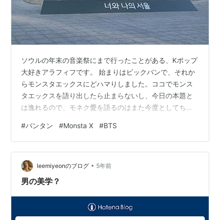
ソウルの年末の音楽祭にまで行ったことがある、Kポップ
大好きアラフィフです。 始まりはビックバンで、それか
らモンスタエックスにどハマりしました。ココでモンス
タエックスを語り出したら止まらないし、今日の本題と
は逸れるので、モネク愛を語るのはまた今度としてちょ
っと宣伝だけしときます↓ 【先着特典】Flavors of love
#
バンタン
#
Monsta X
#
BTS
(初回限定盤 CD＋DVD)(ステッカー) [ MONSTA X ] 価
格:4,800円(2021/5/1 19:32時点)感想(0件) バンタン(防
弾少年団、BTS)が世界的にKポップの地位を向上させた
•
のは認めます。凄い売れてますし、日本でもみんな知っ
leemiyeonのブログ
5年前
てるグループでしょう。…
男の美学？