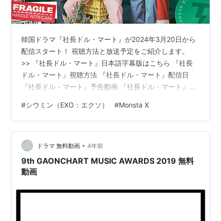
韓国ドラマ『社長ドル・マート』が2024年3月20日から
配信スタート！ 視聴方法と放送予定をご紹介します。
>> 『社長ドル・マート』日本語字幕版はこちら 『社長
ドル・マート』視聴方法 『社長ドル・マート』配信日
『社長ドル・マート』予告動画 『社長ドル・マート』第1
話無料公開 『社長ドル・マート』あらすじ 『社長ドル・
#
シウミン（EXO：エクソ）
#
Monsta X
マート』キャスト 『社長ドル・マート』OST Huluとは
まとめ 『社長ドル・マート』視聴方法 『社長ドル・マー
ト』は、Huluだけの独占配信です。 その他の動画配信サ
•
ービスでの配信予定はありません。（Amazonプライム、
ドラマ 無料動画
4年前
Netflix、U-NEXT、ディズニープラスなど）…
9th GAONCHART MUSIC AWARDS 2019 無料
動画