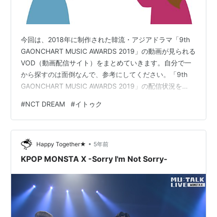
今回は、2018年に制作された韓流・アジアドラマ「9th
GAONCHART MUSIC AWARDS 2019」の動画が見られる
VOD（動画配信サイト）をまとめていきます。自分で一
から探すのは面倒なんで、参考にしてください。「9th
GAONCHART MUSIC AWARDS 2019」の配信状況を
2022/01/25に調べたところ、こういう配信状況でした。
#
NCT DREAM
#
イトゥク
作品数無料期間配信状況U-NEXTユーネクスト25万以上
31日間見放題 Amazonプライムビデオ6.5万以上30日間
なしdTVディーティービー12万以上31日間なしAbemaプ
•
レミアム1.5万以上2週間あり※この中で「9th GAON…
Happy Together★
5年前
KPOP MONSTA X -Sorry I'm Not Sorry-