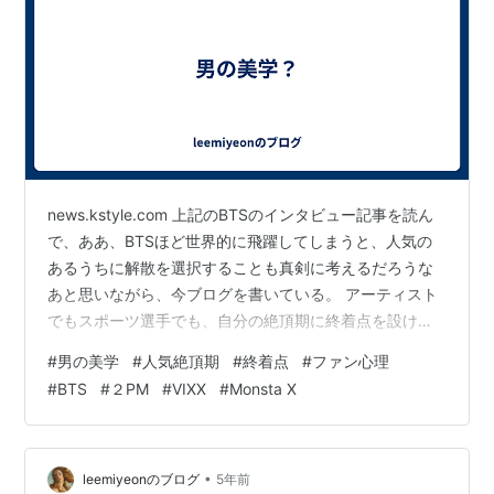
news.kstyle.com 上記のBTSのインタビュー記事を読ん
で、ああ、BTSほど世界的に飛躍してしまうと、人気の
あるうちに解散を選択することも真剣に考えるだろうな
あと思いながら、今ブログを書いている。 アーティスト
でもスポーツ選手でも、自分の絶頂期に終着点を設け有
終の美を飾る人、一方では、たとえ絶頂期を過ぎて以前
#
男の美学
#
人気絶頂期
#
終着点
#
ファン心理
ほどの活躍を見せられくても体力の続く限り自身のアー
#
BTS
#
２PM
#
VIXX
#
Monsta X
ティストや選手としての姿を最後の最後まで全うする
人、もちろんそれすら選択できずに辞めざるを得ない
人々もいるだろう。 記事の中では、安全な地点で着陸し
たいと言いつつも、観客が5万人から2000人に減ったと
•
leemiyeonのブログ
5年前