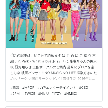
⏱この記事は、約７分で読めます は じ め に ご 挨 拶 本
編 J.Y. Park - What is love お わ り に 糸屯ちゃんの掲示
板 🆕お知らせ 主催サークルのご案内 趣味のブログを楽
しむ会 映画バンザイ!! NO MUSIC NO LIFE 洋楽好きのた
めのサークル 関西サークル ビバ！海外生活 2016年にブ
ログを創めた人のサークル ブログサークルコメント ＃ハ
#
韓流
#
K-POP
#
JYPエンターテイメント
#
CEO
ッシュタグ（IN POINT） やる気✖１００倍 ポパイのほ
#
2PM
#
TWICE
#
NiziU
#
ITZY
#
NMIXX
うれん草 は じ め に ご 挨 拶 おばんです 🍺 白石ですさ
て本日のテーマも、怒涛の 韓流セレクション（K-POP）
です！ こんばんは 🍶 _ _…