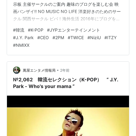
示板 主催サークルのご案内 趣味のブログを楽しむ会 映
画バンザイ!! NO MUSIC NO LIFE 洋楽好きのためのサー
クル 関西サークル ビバ！海外生活 2016年にブログを創
めた人のサークル ブログサークルコメント ＃ハッシュタ
#
韓流
#
K-POP
#
JYPエンターテインメント
グ（IN POINT） やる気✖１００倍 ポパイのほうれん草
#
J.Y. Park
#
CEO
#
2PM
#
TWICE
#
NiziU
#
ITZY
は じ め に ご 挨 拶 おばんです 🍺 _ _))ﾍﾟｺﾘ 白石ですさて
#
NMIXX
本日のテーマも、怒涛の 韓流セレクション（K-POP） で
す！ こんばんは…
•
萬屋エンタメ情報局
2年前
№2,062 韓流セレクション（K-POP） “ J.Y.
Park - Who's your mama ”