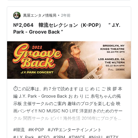
日のテーマも、怒涛の 韓流セレクション（K-POP） で
す！ こんばんは 🍶…
•
萬屋エンタメ情報局
2年前
№2,064 韓流セレクション（K-POP） “ J.Y.
Park - Groove Back ”
⏱この記事は、約７分で読めます は じ め に ご 挨 拶 本
編 J.Y. Park - Groove Back お わ り に 糸屯ちゃんの掲
示板 主催サークルのご案内 趣味のブログを楽しむ会 映
画バンザイ!! NO MUSIC NO LIFE 洋楽好きのためのサー
クル 関西サークル ビバ！海外生活 2016年にブログを創
めた人のサークル ブログサークルコメント ＃ハッシュタ
#
韓流
#
K-POP
#
JYPエンターテインメント
グ（IN POINT） やる気✖１００倍 ポパイのほうれん草
#
J.Y. Park
#
CEO
#
2PM
#
TWICE
#
NiziU
#
ITZY