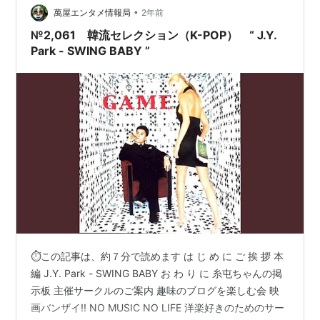
•
萬屋エンタメ情報局
2年前
№2,061 韓流セレクション（K-POP） “ J.Y.
Park - SWING BABY ”
⏱この記事は、約７分で読めます は じ め に ご 挨 拶 本
編 J.Y. Park - SWING BABY お わ り に 糸屯ちゃんの掲
示板 主催サークルのご案内 趣味のブログを楽しむ会 映
画バンザイ!! NO MUSIC NO LIFE 洋楽好きのためのサー