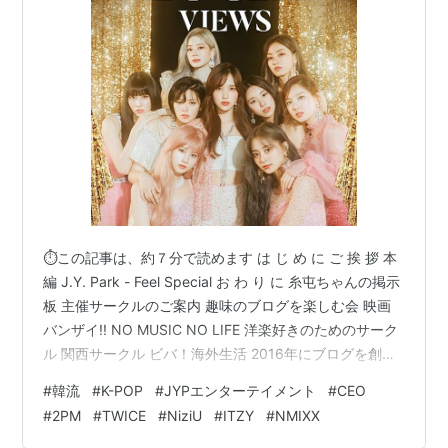
⏱この記事は、約７分で読めます は じ め に ご 挨 拶 本
編 J.Y. Park - Feel Special お わ り に 糸屯ちゃんの掲示
板 主催サークルのご案内 趣味のブログを楽しむ会 映画
バンザイ!! NO MUSIC NO LIFE 洋楽好きのためのサーク
ル 関西サークル ビバ！海外生活 2016年にブログを創め
た人のサークル ブログサークルコメント ＃ハッシュタグ
#
韓流
#
K-POP
#
JYPエンターテイメント
#
CEO
（IN POINT） やる気✖１００倍 ポパイのほうれん草 は
#
2PM
#
TWICE
#
NiziU
#
ITZY
#
NMIXX
じ め に ご 挨 拶 おばんです 🍺 _ _))ﾍﾟｺﾘ 白石ですさて本