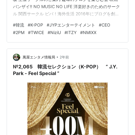
バンザイ!! NO MUSIC NO LIFE 洋楽好きのためのサーク
ル 関西サークル ビバ！海外生活 2016年にブログを創め
た人のサークル ブログサークルコメント ＃ハッシュタグ
#
韓流
#
K-POP
#
JYPエンターテイメント
#
CEO
（IN POINT） やる気✖１００倍 ポパイのほうれん草 は
#
2PM
#
TWICE
#
NiziU
#
ITZY
#
NMIXX
じ め に ご 挨 拶 おばんです 🍺 白石です本ブログの名称
を予告なく変更いたしましたが内容的には今まで通りで
すので、今後ともよろしくお願いします …
•
萬屋エンタメ情報局
2年前
№2,065 韓流セレクション（K-POP） “ J.Y.
Park - Feel Special ”