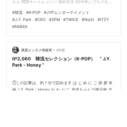
クル 関西サークル ビバ！海外生活 2016年にブログを創
めた人のサークル ブログサークルコメント ＃ハッシュタ
#
韓流
#
K-POP
#
JYPエンターテイメント
グ（IN POINT） やる気✖１００倍 ポパイのほうれん草
#
J.Y. Park
#
CEO
#
2PM
#
TWICE
#
NiziU
#
ITZY
は じ め に ご 挨 拶 おばんです 🍺 _ _))ﾍﾟｺﾘ 白石ですさて
#
NMIXX
本日のテーマも、怒涛の 韓流セレクション（K-POP） で
す！ こんばんは 🍶 _…
•
萬屋エンタメ情報局
2年前
№2,060 韓流セレクション（K-POP） “ J.Y.
Park - Honey ”