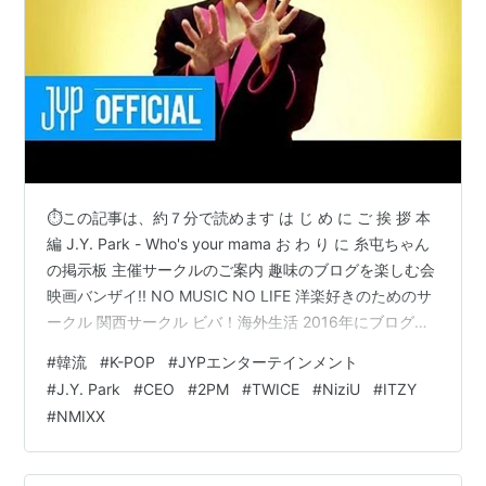
⏱この記事は、約７分で読めます は じ め に ご 挨 拶 本
編 J.Y. Park - Who's your mama お わ り に 糸屯ちゃん
の掲示板 主催サークルのご案内 趣味のブログを楽しむ会
映画バンザイ!! NO MUSIC NO LIFE 洋楽好きのためのサ
ークル 関西サークル ビバ！海外生活 2016年にブログを
創めた人のサークル ブログサークルコメント ＃ハッシュ
#
韓流
#
K-POP
#
JYPエンターテインメント
タグ（IN POINT） やる気✖１００倍 ポパイのほうれん
#
J.Y. Park
#
CEO
#
2PM
#
TWICE
#
NiziU
#
ITZY
草 は じ め に ご 挨 拶 おばんです 🍺 _ _))ﾍﾟｺﾘ 白石です
#
NMIXX
さて本日のテーマも、怒涛の 韓流セレクション（K-
POP） です！ こんばん…