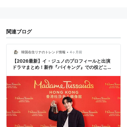
体重70kgという大柄なルックス、激しくアクロバティ
ックなパフォーマンスから、アイドルの立場を逆手にと
り「野獣アイドル」ともいわれる。
グループとしての活動のほか、メンバー個人ではドラ
関連ブログ
マ・映画・モデルなどで活動。
かつては、
パク・ジェボム
も在籍していたが、トラブル
のため2009年に脱退しソロ転向した
*1
。
•
韓国在住リナのトレンド情報
4ヶ月前
【2026最新】イ・ジュノのプロフィールと出演
2010.11.24、日本での初リリース作品となるミュージッ
ドラマまとめ！新作『バイキング』での役どころ
クビデオ集DVD「Hottest」をリリース。
は？
2010.12.8、韓国でリリースされたアルバム
「01:59PM」の日本ライセンス盤をリリース。
2011.5.18、日本1stシングル「Take off」リリースし、
正式に日本デビュー。同月、初の日本ツアーを行った。
メンバー