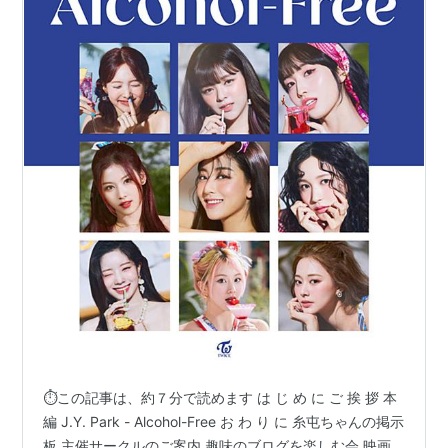
⏱この記事は、約７分で読めます は じ め に ご 挨 拶 本
編 J.Y. Park - Alcohol-Free お わ り に 糸屯ちゃんの掲示
板 主催サークルのご案内 趣味のブログを楽しむ会 映画