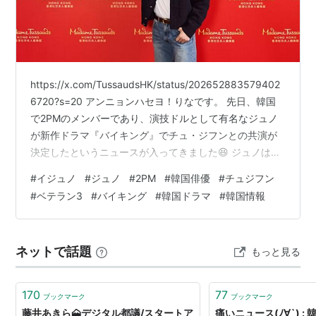
メンバー名
生年月日
備考
ニックン
1988.6.24
タイ人と中国系アメリカ人のハー
フ
Jun.K
1988.1.15
本名
キム・ミンジュン
https://x.com/TussaudsHK/status/202652883579402
(2012年、ジュンスから改名)
6720?s=20 アンニョンハセヨ！りなです。 先日、韓国
イ・ジュノ
1990.1.25
-
で2PMのメンバーであり、演技ドルとして有名なジュノ
が新作ドラマ『バイキング』でチュ・ジフンとの共演が
オク・テギョン
1988.12.27
-
決定したというニュースが入ってきました😆 ジュノはす
チャン・ウヨン
1989.4.30
-
でに映画『ベテラン3』への出演も決まっていて、まさに
#
イジュノ
#
ジュノ
#
2PM
#
韓国俳優
#
チュジフン
飛ぶ鳥を落とす勢い！ 前作の『ベテラン2』が大ヒット
ファン・チャンソ
1990.2.11
-
#
ベテラン3
#
バイキング
#
韓国ドラマ
#
韓国情報
を記録し、このシリーズに登場したチョン・ヘインは、
ン
2024年の第45回青龍映画賞で人気スター賞と助演男優賞
を受賞して大きな話題になりました。 そんなチョン・ヘ
日本でのリリース作品
ネットで話題
もっと見る
インに続けて、ジュノがどんな姿…
シングル
170
77
ブックマーク
ブックマーク
No.
タイトル
発売日
藤井あきら🗻デジタル都議/スタートア
痛いニュース(ﾉ∀`) :