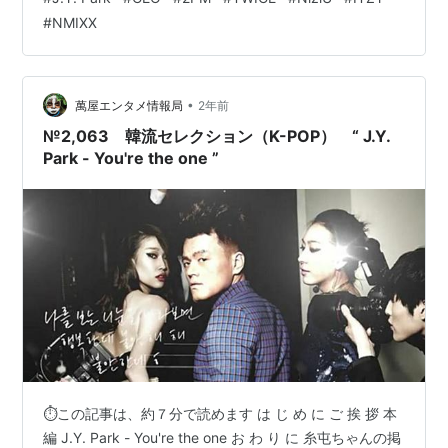
は じ め に ご 挨 拶 おばんです 🍺 _ _))ﾍﾟｺﾘ 白石ですさて
#
NMIXX
本日のテーマも、怒涛の 韓流セレクション（K-POP） で
す！ こんばんは 🍶 …
•
萬屋エンタメ情報局
2年前
№2,063 韓流セレクション（K-POP） “ J.Y.
Park - You're the one ”
⏱この記事は、約７分で読めます は じ め に ご 挨 拶 本
編 J.Y. Park - You're the one お わ り に 糸屯ちゃんの掲