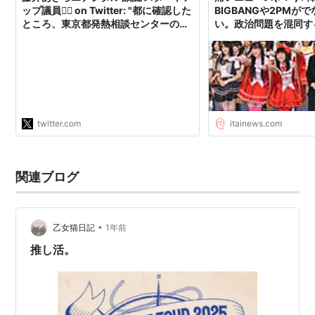
ップ議員🏳‍🌈 on Twitter: "都に確認した
BIGBANGや2PMが
1
Take off
2011.5.18
ところ、東京都発熱相談センターの相
い。政治問題を混同す
談件数の急増は入力ミス等ではなく事
人！」 - ライブドア
2
I'm your man
2011.8.17
実でした。昨日23日分の相談件数も同
程度とのことです。 1月3日の第3波の
3
Ultra Lover
2011.11.2
ピーク時の相談件数3,180件を超えて
きています。 この相談件数は、コロ…
4
Beautiful
2012.6.8
https://t.co/2Pm4HboJhy"
5
マスカレード~Masquerade~
2012.11.14
twitter.com
itainews.com
アルバム
関連ブログ
No.
タイトル
発売日
1
REPUBLIC OF 2PM
2011.11.30
•
乙女猫日記
1年前
推し活。
*1
:
現在は「Jay Park」というアーティスト名で活動