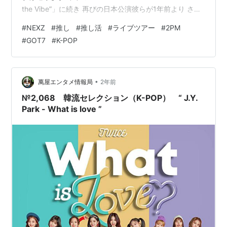
the Vibe”」に続き 再びの日本公演彼らが1年前より さら
に飛躍した姿を見せてくれると思います そして3月2日 韓
#
NEXZ
#
推し
#
推し活
#
ライブツアー
#
2PM
国で「ファンミーティング」が開催されました 公演では
#
GOT7
#
K-POP
自曲と共に JYPの大先輩 2PMの「Heart beat」と虹プロ
2で「Heart Hunter」が課題曲で披露したファンにとって
は伝説となった曲です JYPの大先…
•
萬屋エンタメ情報局
2年前
№2,068 韓流セレクション（K-POP） “ J.Y.
Park - What is love ”