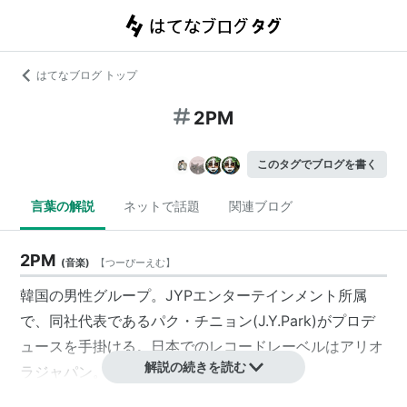
はてなブログ トップ
2PM
このタグでブログを書く
言葉の解説
ネットで話題
関連ブログ
2PM
(
音楽
)
【
つーぴーえむ
】
韓国の男性グループ。JYPエンターテインメント所属
で、同社代表である
パク・チニョン
(J.Y.Park)がプロデ
ュースを手掛ける。日本でのレコードレーベルはアリオ
解説の続きを読む
ラジャパン。
ワイルドに鍛え上げられた肉体、平均身長180cm、平均