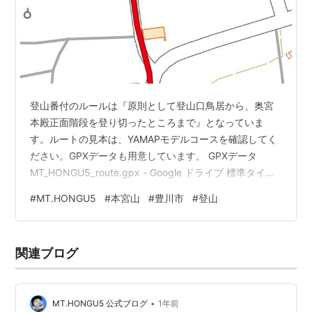
登山番付のルールは『原則として登山口鳥居から、奥宮
本殿正面階段を登り切ったところまで』となっていま
す。ルートの見本は、YAMAPモデルコースを確認してく
ださい。GPXデータも用意しています。 GPXデータ
MT_HONGU5_route.gpx - Google ドライブ 標準タイム
21時間40分、距離34.8km、のぼり3,485m yamap.com
#
MT.HONGU5
#
本宮山
#
豊川市
#
登山
そこで、付け加える事項は以下のとおり。 ① スター
ト・ゴール地点は、エントランス広場とする エントラン
ス広場（スタート・ゴール地点） ② 本宮山山頂に登る
関連ブログ
必要は無いが、登るのは禁止しない ③ 折り返し地点に
ついて 奥宮本殿正面階段を登り切った…
•
MT.HONGU5 公式ブログ
1年前