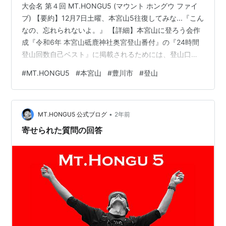
大会名 第４回 MT.HONGU5 (マウント ホングウ ファイ
ブ) 【要約】12月7日土曜、本宮山5往復してみな...『こん
なの、忘れられないよ。』 【詳細】本宮山に登ろう会作
成『令和6年 本宮山砥鹿神社奥宮登山番付』の『24時間
登山回数自己ベスト』に掲載されるためには、登山口鳥
居から奥宮本殿まで24時間で5往復以上しなければなり
#
MT.HONGU5
#
本宮山
#
豊川市
#
登山
ません。ひとりでは無理でもみんなと一緒なら達成でき
るかもしれない。過去3回の会でのべ55名の達成者が生
まれました。本宮山登山番付...一緒に載ってみません
•
か？※ 5往復～ 移動距離35km、獲得標高3,500m（富士
MT.HONGU5 公式ブログ
2年前
山0合目から登頂1回分） mt-hongu5.ha…
寄せられた質問の回答