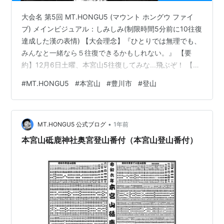
大会名 第5回 MT.HONGU5 (マウント ホングウ ファイ
ブ) メインビジュアル：しみしみ(制限時間5分前に10往復
達成した漢の表情) 【大会理念】『ひとりでは無理でも、
みんなと一緒なら５往復できるかもしれない。』 【要
約】12月6日土曜、本宮山5往復してみな...飛ぶぞ！ 【詳
細】 『本宮山砥鹿神社奥宮登山番付(本宮山登山番付)』
#
MT.HONGU5
#
本宮山
#
豊川市
#
登山
に掲載されるには、登山口鳥居から奥宮本殿までを24時
間で5往復以上する事が必要です。ひとりでは無理でも、
みんなと一緒なら5往復できるかもしれない。これまでの
•
べ105名が達成しています。次はあなたの番かもしれませ
MT.HONGU5 公式ブログ
1年前
ん。本宮山登山番付...一緒に載ってみませんか？ …
本宮山砥鹿神社奥宮登山番付（本宮山登山番付）