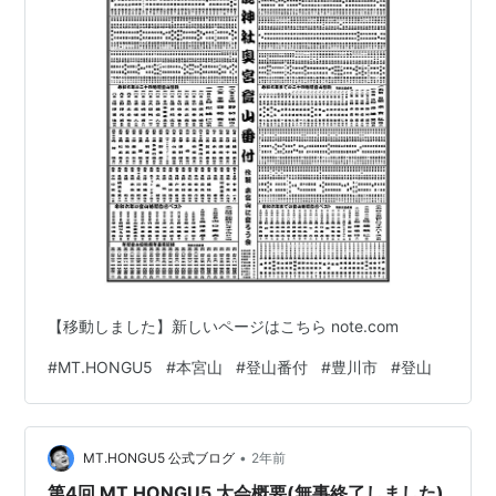
【移動しました】新しいページはこちら note.com
#
MT.HONGU5
#
本宮山
#
登山番付
#
豊川市
#
登山
•
MT.HONGU5 公式ブログ
2年前
第4回 MT.HONGU5 大会概要(無事終了しました)