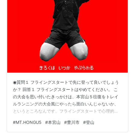
◉質問１ フライングスタートで先に登って良いでしょう
か？ 回答１ フライングスタートはやめてください。 こ
の大会を思い付いたきっかけは、本宮山５往復をトレイ
ルランニングの大会風にやったら面白いんじゃないか、
というところなんです。フライングスタートで心理的ア
ドバンテージを得ておきたい、というのはありえませ
#
MT.HONGU5
#
本宮山
#
豊川市
#
登山
ん。だったらひとりで５往復できるはずです。ひとりで
は無理でもみんなと一緒なら５往復できるかもしれな