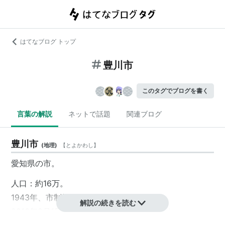
はてなブログ トップ
豊川市
このタグでブログを書く
言葉の解説
ネットで話題
関連ブログ
豊川市
(
地理
)
【
とよかわし
】
愛知県
の市。
人口：約16万。
1943年、市制施行。
解説の続きを読む
2010年2月1日に、
宝飯郡
小坂井町
と合併した。