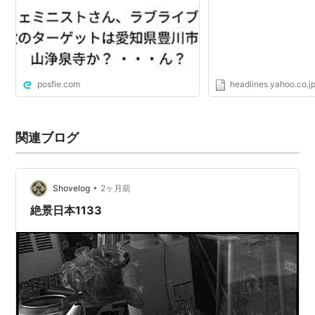
posfie.com
headlines.yahoo.co.j
関連ブログ
•
Shovelog
2ヶ月前
絶景日本1133