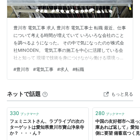
豊川市 電気工事 求人 豊川市 電気工事士 転職 最近、仕事
について考える時間が増えていて いろいろな会社のこと
を調べるようになった。 その中で気になったのが株式会
社MINODEN。 電気工事の施工を中心に活躍している会
社と知って 現場で技術を身につけながら働ける環境って
魅力的だなと感じた( ◠‿◠ ) 私は普段デスクワークが多
#
豊川市
#
電気工事
#
求人
#
転職
いから 専門技術を磨きながら社会に必要とされる 仕事に
携わる人って本当にすごいなと思う☆ 一つひとつの現場
で経験を積み重ねることで 自分自身の成長を実感できそ
ネットで話題
もっと見る
うなところも印象的だった！ 周りの先輩から学びながら
知識や技術を 吸収していける職場なら毎日が充実しそう♪
新し…
330
280
ブックマーク
ブックマーク
フェミニストさん、ラブライブの次の
中国の友好都市へ送っ
ターゲットは愛知県豊川市寶山浄泉寺
庫あれば返して」愛知
か？ ・・・ん？
側に要望 備蓄底つく
レビ） - Yahoo!ニュ