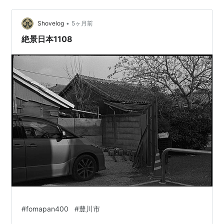
•
Shovelog
5ヶ月前
絶景日本1108
#
fomapan400
#
豊川市