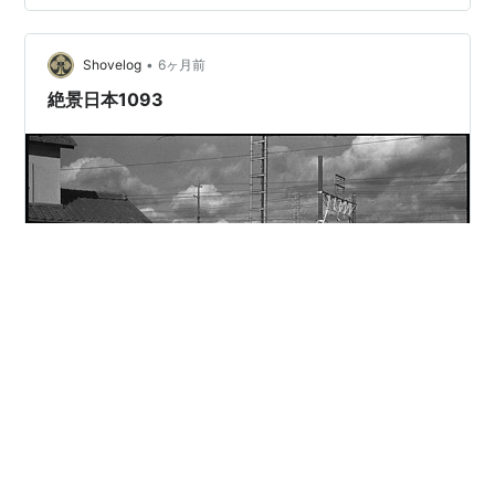
はシャワー最小にするようになりました。 実際に私が今
まででどれだけ無駄にしていたのかというと… シャワー
最大： 5秒で約500ml シャワー最小： 5秒で約200ml
•
Shovelog
6ヶ月前
左：シャワー全開で5秒…
絶景日本1093
#
5222
#
豊川市