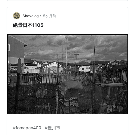
•
Shovelog
5ヶ月前
絶景日本1105
#
fomapan400
#
豊川市