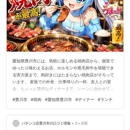
愛知県豊川市には、気軽に楽しめる焼肉店から、個室で
ゆったり味わえるお店、ホルモンや黒毛和牛を堪能でき
る実力派まで、肉好きにはたまらない焼肉店がそろって
います。 家族での外食、仕事帰りの一杯、友人との宴
会、ちょっと贅沢なディナーまで、シーンに合わせて選
べるのも魅力です。今回は、豊川市で焼肉を食べたいと
#
豊川市
#
焼肉
#
愛知県豊川市
#
ディナー
#
ランチ
きに候補に入れたい5店舗を紹介します。 焼肉割烹 月と
蓮 焼肉割烹 月と蓮の詳細 「焼肉割烹 月と蓮」は、豊川
市為当町にある焼肉店です。公式情報ではランチとディ
•
ナーの両方で営業しており、昼から焼肉を楽しみたい方
パチンコ店豊川市の口コミ情報
3ヶ月前