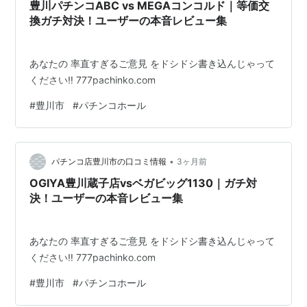
にも使いやすい一軒です。 店名に「割烹」とある通り、
豊川パチンコABC vs MEGAコンコルド｜等価交
ただ肉を焼くだけではなく、落ち着いた食…
換ガチ対決！ユーザーの本音レビュー集
あなたの 率直すぎるご意見 をドシドシ書き込んじゃって
ください‼️ 777pachinko.com
#
豊川市
#
パチンコホール
•
パチンコ店豊川市の口コミ情報
3ヶ月前
OGIYA豊川蔵子店vsベガビッグ1130｜ガチ対
決！ユーザーの本音レビュー集
あなたの 率直すぎるご意見 をドシドシ書き込んじゃって
ください‼️ 777pachinko.com
#
豊川市
#
パチンコホール