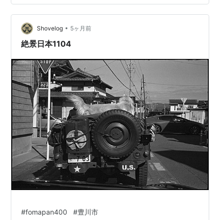
•
Shovelog
5ヶ月前
絶景日本1104
#
fomapan400
#
豊川市