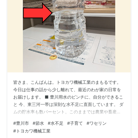
皆さま、こんばんは。トヨカワ機械工業のまもるです。
今日は仕事の話から少し離れて、最近のわが家の日常を
お届けします。 ■ 豊川用水のピンチに、自分ができるこ
と 今、東三河一帯は深刻な水不足に直面しています。 ダ
ムの貯水率も数パーセント。このままでは農業や畜産、
私たちの生活まで壊滅的なダメージを受けてしまいま
#
豊川市
#
節水
#
水不足
#
子育て
#
ワセリン
す。 そこで私も、自分にできる節水から始めてみまし
#
トヨカワ機械工業
た。 今まで「シャワー全開」が当たり前でしたが、最近