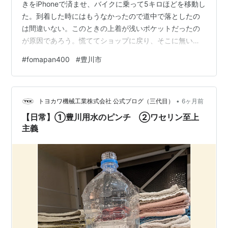
きをiPhoneで済ませ、バイクに乗って5キロほどを移動し
た。到着した時にはもうなかったので道中で落としたの
は間違いない。このときの上着が浅いポケットだったの
が原因であろう。慌ててショップに戻り、そこに無いこ
とを確認したのち二度も同じルートを走って探してみ
#
fomapan400
#
豊川市
た。しかし時すでに遅しなのか、どこにも見当たらな
い。念の為家にも電話したいけれどその電話を持ってい
ないし、鳴らしてみたくても発信する電話がない。途
•
中、コンビニでタバコと肉まんを買ったけど面倒な現金
トヨカワ機械工業株式会社 公式ブログ（三代目）
6ヶ月前
決済、スマホが無いのは本当に不便である。もうダメか
【日常】①豊川用水のピンチ ②ワセリン至上
もわからんねと覚悟を決めて代々木警察に行こ…
主義