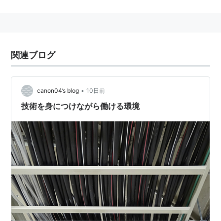
全国地方公共団体コード
（
市町村コード
）
23207-6
関連ブログ
•
canon04’s blog
10日前
技術を身につけながら働ける環境