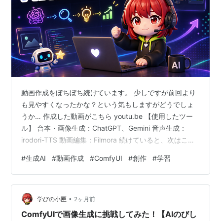
動画作成をぼちぼち続けています。 少しですが前回より
も見やすくなったかな？という気もしますがどうでしょ
うか… 作成した動画がこちら youtu.be 【使用したツー
ル】 台本・画像生成：ChatGPT、Gemini 音声生成：
irodori-TTS 動画編集：Filmora 続けていると、次はこう
してみようとか、こうしたいときはどうしたら良いのか
#
生成AI
#
動画作成
#
ComfyUI
#
創作
#
学習
な？とか出てくるので、調べつつちょっとは上達できる
ような気はします。 うまくできないことの方が多い気も
しますがw 見返した時に、成長を感じれたら良いね がん
•
ばろー
学びの小匣
2ヶ月前
ComfyUIで画像生成に挑戦してみた！【AIのびし