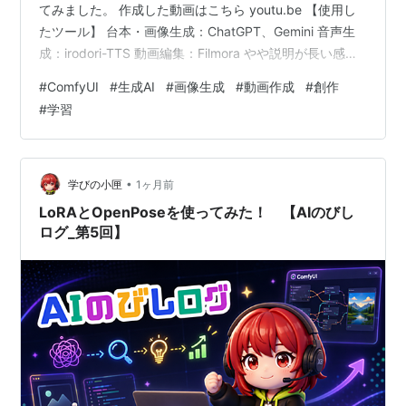
てみました。 作成した動画はこちら youtu.be 【使用し
たツール】 台本・画像生成：ChatGPT、Gemini 音声生
成：irodori-TTS 動画編集：Filmora やや説明が長い感じ
になってしまいました。見ていて飽きないように作るの
#
ComfyUI
#
生成AI
#
画像生成
#
動画作成
#
創作
って難しいですね。 ComfyUIの操作画面だと、どうして
#
学習
も単調になってしまうので、少しでも動きを出せるよう
にクロップやパン＆ズームを駆使しようと頑張っている
のですが、なかなか大変です。 キーフレームを使って動
きを出すこともや…
•
学びの小匣
1ヶ月前
LoRAとOpenPoseを使ってみた！ 【AIのびし
ログ_第5回】