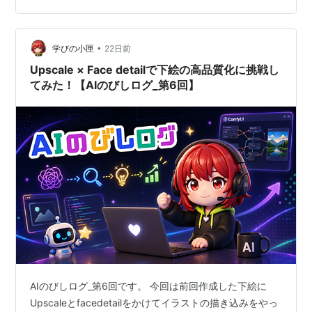
性に「通信・接続インターフェース：USBタイプA」と書
いていたから、USB-PDを用意しなくてもなんとかなる？
•
よく確認せずに購入を決意。 なぜ、USB Type-Aを重視
学びの小匣
22日前
したかというと、DVDを見るのに余ったPCのUSBから…
Upscale × Face detailで下絵の高品質化に挑戦し
てみた！【AIのびしログ_第6回】
AIのびしログ_第6回です。 今回は前回作成した下絵に
Upscaleとfacedetailをかけてイラストの描き込みをやっ