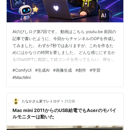
AIのびしログ第7回です。 動画はこちら youtu.be 前回の
記事で書いたように、今回からチャンネルのOPを作成し
てみました。 わずか7秒ではありますが、これを作るた
めにはかなりの時間を要しました。 どんな感じにするか
をChatGPTに相談して絵コンテを作ってもらい、併せて
素材も作成してfilmoraで編集、という流れです。 素材は
#
ComfyUI
#
生成AI
#
画像生成
#
創作
#
学習
一回で良いものはできないので、少しずつ微調整しなが
#
MacMini
ら何度も作ることになるので、無課金で制限がある状態
だとちょっと辛い感じです。 まあ、指示出しが良くない
のもあると思いますが… なので、有料プランが最初の1ヶ
月無料で試せるようだったので、お試しでplusプランに
•
たなかさん家でレトロゲ
21日前
申…
Mac mini 2011からのUSB給電でもAcerのモバイ
ルモニターは動いた