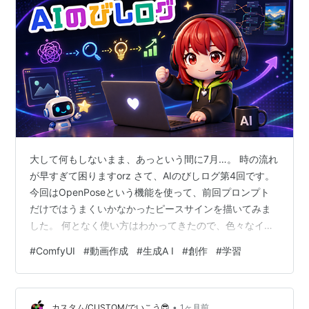
大して何もしないまま、あっという間に7月…。 時の流れ
が早すぎて困りますorz さて、AIのびしログ第4回です。
今回はOpenPoseという機能を使って、前回プロンプト
だけではうまくいかなかったピースサインを描いてみま
した。 何となく使い方はわかってきたので、色々なイラ
ストを作って練習していけたらと思います。 動画はこち
#
ComfyUI
#
動画作成
#
生成A I
#
創作
#
学習
ら youtu.be 【使用したツール】 台本・画像生成：
ChatGPT、Gemini 音声生成：irodori-TTS 動画編集：
Filmora 動画作成も少し慣れてきた感じはします。 た
•
だ、毎回同じ感じになってしまいそうなので、見やすい
カスタム/CUSTOM/でいこう😎
1ヶ月前