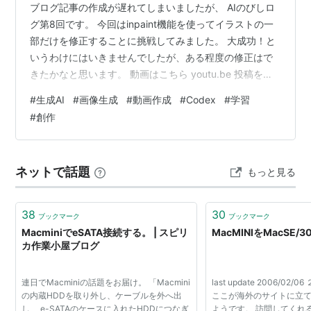
ブログ記事の作成が遅れてしまいましたが、 AIのびしロ
グ第8回です。 今回はinpaint機能を使ってイラストの一
部だけを修正することに挑戦してみました。 大成功！と
いうわけにはいきませんでしたが、ある程度の修正はで
きたかなと思います。 動画はこちら youtu.be 投稿を始
めてから2ヶ月経ちました。 チャンネル登録者数は現在
#
生成AI
#
画像生成
#
動画作成
#
Codex
#
学習
23人です。ﾊﾟﾁﾊﾟﾁﾊﾟﾁ👏 1ヶ月の時は11人だったので倍に
#
創作
なりましたね！ とてもゆっくりではありますが、登録し
てくれる方がいるのはとてもありがたいです。 視聴回数
は相変わらず2〜3桁がせいぜい、というところではあり
ネットで話題
もっと見る
ますが、ニッチなジャンルなので地道に頑張りたいで…
38
30
ブックマーク
ブックマーク
MacminiでeSATA接続する。 | スピリ
MacMINIをMacSE
カ作業小屋ブログ
連日でMacminiの話題をお届け。 「Macmini
last update 2006/0
の内蔵HDDを取り外し、ケーブルを外へ出
ここが海外のサイトに立
し、 e-SATAのケースに入れたHDDにつなぎ
ようです。 訪問してくれ