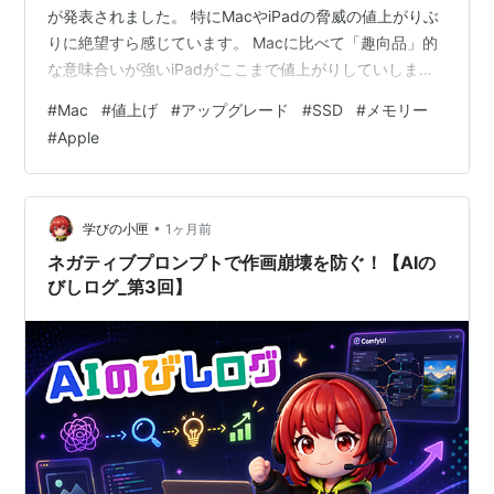
が発表されました。 特にMacやiPadの脅威の値上がりぶ
りに絶望すら感じています。 Macに比べて「趣向品」的
な意味合いが強いiPadがここまで値上がりしていしまう
と、はっきり言って売上がガクンと落ちてしまうと考え
#
Mac
#
値上げ
#
アップグレード
#
SSD
#
メモリー
ます。あるいは、下位グレードに人気が集中して、上位
#
Apple
モデルはほとんど売れない…とか。 また、Macは必需品
となるでしょうが、それにしても従来のモデルとその価
格を念頭においてこれまで購入をしてきたユーザー側か
らすると、「従来通りには買えない…」という意見が支
•
学びの小匣
1ヶ月前
配的にな…
ネガティブプロンプトで作画崩壊を防ぐ！【AIの
びしログ_第3回】