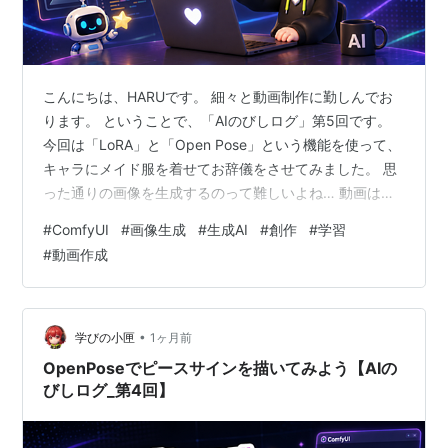
こんにちは、HARUです。 細々と動画制作に勤しんでお
ります。 ということで、「AIのびしログ」第5回です。
今回は「LoRA」と「Open Pose」という機能を使って、
キャラにメイド服を着せてお辞儀をさせてみました。 思
った通りの画像を生成するのって難しいよね… 動画はこ
ちら youtu.be 【使用したツール】 台本・画像生成：
#
ComfyUI
#
画像生成
#
生成AI
#
創作
#
学習
ChatGPT、Gemini 音声生成：irodori-TTS 動画編集：
#
動画作成
Filmora 投稿を始めて1ヶ月、チャンネル登録者数が11人
になりました。ﾊﾟﾁﾊﾟﾁﾊﾟﾁ👏 数としては少ないのでしょう
が、低スペックPCでのComfyUIというニッチな領域でも
登録して…
•
学びの小匣
1ヶ月前
OpenPoseでピースサインを描いてみよう【AIの
びしログ_第4回】