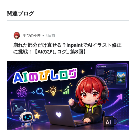
関連ブログ
•
学びの小匣
4日前
崩れた部分だけ直せる？InpaintでAIイラスト修正
に挑戦！【AIのびしログ_ 第8回】