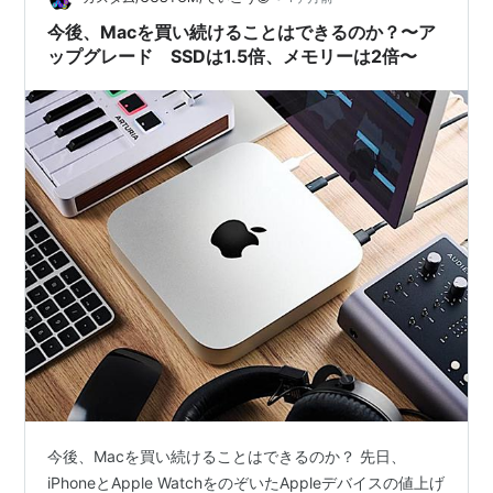
動画にできるように何かしら新しいこと…
今後、Macを買い続けることはできるのか？〜ア
ップグレード SSDは1.5倍、メモリーは2倍〜
今後、Macを買い続けることはできるのか？ 先日、
iPhoneとApple WatchをのぞいたAppleデバイスの値上げ