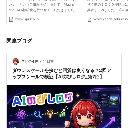
たい」というご依頼を受けまして、Macmini
り従来の１０００倍以上
のeSATA接続化を行わせていただきました。
英訳してみました。 私の
作業自体はわりと簡単なように思えたのです
評があるので、おかしな
www.spirica.jp
www.kaede.sakura.ne
が、実現するための問題として2つの懸念事
ぜひ教えてください（汗） Recen
項がありました。 １，SATA...
from forei...
関連ブログ
•
学びの小匣
14日前
ダウンスケールを挟むと画質は良くなる？2回ア
ップスケールで検証【AIのびしログ_第7回】