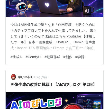
今回はAI画像生成で壁となる「作画崩壊」を防ぐために
ネガティブプロンプトを入れて生成してみました。 果た
してうまくいくのか？ 動画はこちら youtu.be 【使用し
たツール】 台本・画像生成：ChatGPT、Gemini 音声生
成：irodori-TTS 動画編集：Filmora まあ正直2〜3年前の
内容か？って感じですが、キニシナイ😉 視聴回数は予想
#
生成AI
#
ComfyUI
#
動画作成
#
創作
#
学習
通り10数回とかですが（苦笑） 継続することで増えてい
くでしょうか…⁇ が、頑張る…ぞ 大変な道のりね…
•
学びの小匣
2ヶ月前
画像生成の改善に挑戦！【AIのびしログ_第2回】