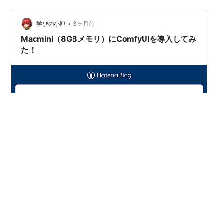
す。（まあ基本は音声波形に合わせるので大きくズレる
ことはないのですが） プレビュー画面の解像度を下げた
•
り、できたところを部分的にレンダリングしたりなどの
学びの小匣
3ヶ月前
対処はしてみましたが、5分を超えたあたりから遅くなり
Macmini（8GBメモリ）にComfyUIを導入してみ
ます。 また、トランジションやエフェク…
た！
少し時間ができたので、動画を作成してみました。 これ
までの練習を活かして今回はいつもよりも頑張って作れ
たかなと思います。 まだまだ拙くはありますが、少しず
つレベルアップ出来たらと思います。 以前YouTubeにお