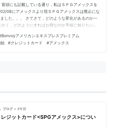
 冒頭にも記載している通り，私はＳＰＧアメックスを
2/02/08にアメックスより現ＳＰＧアメックスは廃止にな
ました。。。 さてさて，どのような変化があるのか一
にかく，どのようにすればお得なのか手短に知りたい場
理しましょうか。」をご覧ください。） この記事さえ読
iottBonvoyアメリカンエキスプレスプレミアム
ットカードの全容がわかります。 それぞれのカードの
開始
#
クレジットカード #アメックス
きましょ…
•
」ブログ
4年前
レジットカード<SPGアメックス>につい