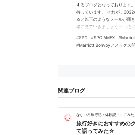
するブログとなっております。
持っています。 それが，202
ると以下のようなメールが届き
緒に見ていきましょう～ （と
合は， 目次から「いったん整
#
SPG
#
SPG AMEX
#
Marr
めば，マリオット系列のクレジ
#
Marriott Bonvoyアメックス
特徴を比較する形で解明してい
関連ブログ
なないろ旅行記・体験記「～てみた
旅行好きにおすすめのク
て語ってみた☆