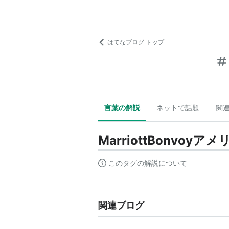
はてなブログ トップ
言葉の解説
ネットで話題
関
MarriottBonvo
このタグの解説について
関連ブログ