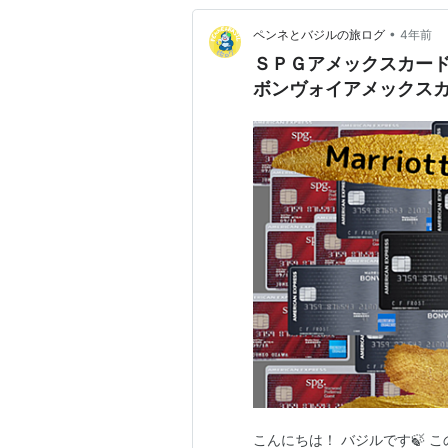
•
ペンネとバジルの旅ログ
4年前
ＳＰＧアメックスカード
ボンヴォイアメックス
こんにちは！ バジルです🍃 