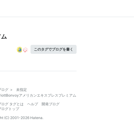
アム
このタグでブログを書く
ブログ
>
未指定
rriottBonvoyアメリカンエキスプレスプレミアム
ブログ タグとは
ヘルプ
開発ブログ
ブログトップ
ht (C) 2001-
2026
Hatena.