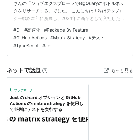
さんの「ジョブエクスプローラでBigQueryのボトルネッ
クをリサーチする」でした。 こんにちは！私はテクノロ
ジー戦略本部に所属し、2024年に新卒として入社した高
橋です。 2023年の10月から内定者インターンとしての
#
CI
#
高速化
#
Package By Feature
経験を積み、現在は開発3部のCRMチームでフロントエ
#
GitHub Actions
#
Matrix Strategy
#
テスト
ンドエンジニア（以下、FEエンジニア）として働いてい
#
TypeScript
#
Jest
ます。 この度、チーム内で継続的インテグレーション
（以下、CI）の速度改善に取り組む機会があり、その内
容を共有したく、この記事を執筆することにしました。
ネットで話題
もっと見る
少しでもCIの…
6
ブックマーク
Jest の shard オプションと GitHub
Actions の matrix strategy を使用し
て並列にテストを実行する